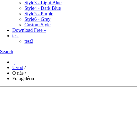
Style3 - Light Blue
Style4 - Dark Blue
Style5 - Purple
Style6 - Grey
Custom Style
Download Free »
test
test2
Search
Úvod
/
O nás
/
Fotogaléria