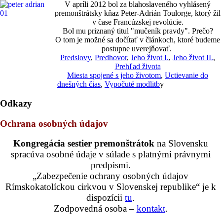
V apríli 2012 bol za blahoslaveného vyhlásený
premonštrátsky kňaz Peter-Adrián Toulorge, ktorý žil
v čase Francúzskej revolúcie.
Bol mu priznaný titul "mučeník pravdy". Prečo?
O tom je možné sa dočítať v článkoch, ktoré budeme
postupne uverejňovať.
Predslovy
,
Predhovor
,
Jeho život I.
,
Jeho život II.
,
Prehľad života
Miesta spojené s jeho životom
,
Uctievanie do
dnešných čias
,
Vypočuté modlitb
y
Odkazy
Ochrana osobných údajov
Kongregácia sestier premonštrátok
na Slovensku
spracúva osobné údaje v súlade s platnými právnymi
predpismi.
„Zabezpečenie ochrany osobných údajov
Rímskokatolíckou cirkvou v Slovenskej republike“ je k
dispozícii
tu
.
Zodpovedná osoba –
kontakt
.