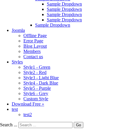
Sample Dropdown
Sample Dropdown
Sample Dropdown
Sample Dropdown
Sample Dropdown
Joomla
Offline Page
Error Page
Blog Layout
Members
Contact us
Styles
Style1 - Green
Style2 - Red
Style3 - Light Blue
Style4 - Dark Blue
Style5 - Purple
Style6 - Grey
Custom Style
Download Free »
test
test2
Search ...
Go