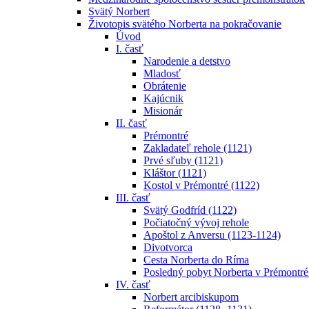
Svätý Norbert
Životopis svätého Norberta na pokračovanie
Úvod
I. časť
Narodenie a detstvo
Mladosť
Obrátenie
Kajúcnik
Misionár
II. časť
Prémontré
Zakladateľ rehole (1121)
Prvé sľuby (1121)
Kláštor (1121)
Kostol v Prémontré (1122)
III. časť
Svätý Godfríd (1122)
Počiatočný vývoj rehole
Apoštol z Anversu (1123-1124)
Divotvorca
Cesta Norberta do Ríma
Posledný pobyt Norberta v Prémontré
IV. časť
Norbert arcibiskupom