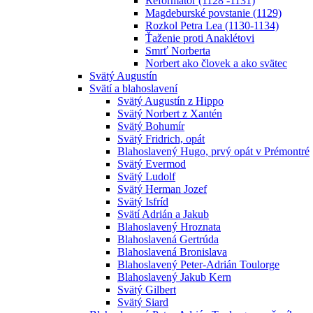
Reformátor (1128 -1131)
Magdeburské povstanie (1129)
Rozkol Petra Lea (1130-1134)
Ťaženie proti Anaklétovi
Smrť Norberta
Norbert ako človek a ako svätec
Svätý Augustín
Svätí a blahoslavení
Svätý Augustín z Hippo
Svätý Norbert z Xantén
Svätý Bohumír
Svätý Fridrich, opát
Blahoslavený Hugo, prvý opát v Prémontré
Svätý Evermod
Svätý Ludolf
Svätý Herman Jozef
Svätý Isfríd
Svätí Adrián a Jakub
Blahoslavený Hroznata
Blahoslavená Gertrúda
Blahoslavená Bronislava
Blahoslavený Peter-Adrián Toulorge
Blahoslavený Jakub Kern
Svätý Gilbert
Svätý Siard