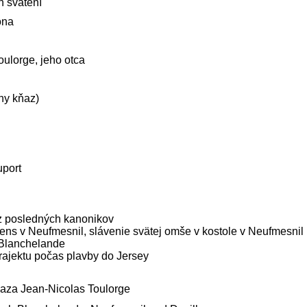
ch svätení
ona
oulorge, jeho otca
ny kňaz)
port
z posledných kanonikov
ns v Neufmesnil,
slávenie svätej omše v kostole v Neufmesnil
 Blanchelande
trajektu počas plavby do Jersey
aza Jean-Nicolas Toulorge