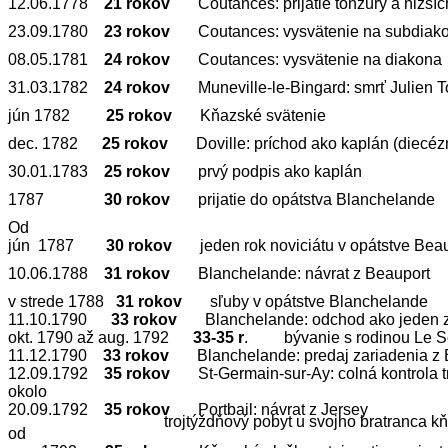
12.06.1778
21 rokov
Coutances:
prijatie tonzúry a nižší
23.09.1780
23 rokov
Coutances:
vysvätenie na subdiak
08.05.1781
24 rokov
Coutances:
vysvätenie na diakona
31.03.1782
24 rokov
Muneville-le-Bingard:
smrť Julien T
jún 1782
25 rokov
Kňazské svätenie
dec. 1782
25 rokov
Doville:
príchod ako kaplán (diecéz
30.01.1783
25 rokov
prvý podpis ako kaplán
1787
30 rokov
prijatie do opátstva Blanchelande
Od
jún 1787
30 rokov
jeden rok noviciátu v opátstve Beau
10.06.1788
31 rokov
Blanchelande:
návrat z Beauport
v strede 1788
31 rokov
sľuby v opátstve Blanchelande
11.10.1790
33 rokov
Blanchelande:
odchod ako jeden 
okt. 1790
až
aug. 1792
33-35 r
. bývanie s rodinou Le Se
11.12.1790
33 rokov
Blanchelande:
predaj zariadenia z
12.09.1792
35 rokov
St-Germain-sur-Ay:
colná kontrola 
okolo
20.09.1792
35 rokov
Portbail:
návrat z Jersey
trojtýždňový pobyt u svojho bratranca
kň
od