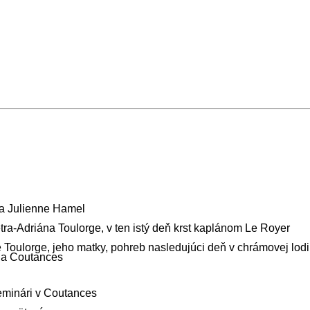
 a Julienne Hamel
tra-Adriána Toulorge,
v ten istý deň krst kaplánom Le Royer
 Toulorge, jeho matky,
pohreb nasledujúci deň v chrámovej lodi
e a Coutances
minári v Coutances