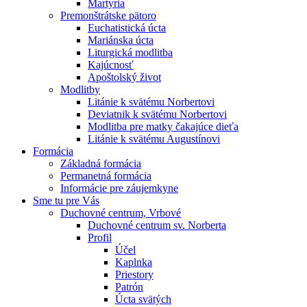
Martyria
Premonštrátske pätoro
Euchatistická úcta
Mariánska úcta
Liturgická modlitba
Kajúcnosť
Apoštolský život
Modlitby
Litánie k svätému Norbertovi
Deviatnik k svätému Norbertovi
Modlitba pre matky čakajúce dieťa
Litánie k svätému Augustínovi
Formácia
Základná formácia
Permanetná formácia
Informácie pre záujemkyne
Sme tu pre Vás
Duchovné centrum, Vrbové
Duchovné centrum sv. Norberta
Profil
Účel
Kaplnka
Priestory
Patrón
Úcta svätých