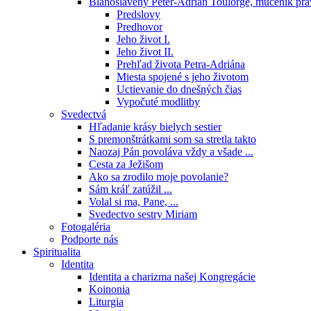
Blahoslavený Peter-Adrián Toulorge, mučeník pr
Predslovy
Predhovor
Jeho život I.
Jeho život II.
Prehľad života Petra-Adriána
Miesta spojené s jeho životom
Uctievanie do dnešných čias
Vypočuté modlitby
Svedectvá
Hľadanie krásy bielych sestier
S premonštrátkami som sa stretla takto
Naozaj Pán povoláva vždy a všade ...
Cesta za Ježišom
Ako sa zrodilo moje povolanie?
Sám kráľ zatúžil ...
Volal si ma, Pane, ...
Svedectvo sestry Miriam
Fotogaléria
Podporte nás
Spiritualita
Identita
Identita a charizma našej Kongregácie
Koinonia
Liturgia