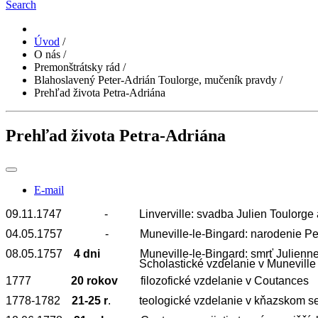
Search
Úvod
/
O nás
/
Premonštrátsky rád
/
Blahoslavený Peter-Adrián Toulorge, mučeník pravdy
/
Prehľad života Petra-Adriána
Prehľad života Petra-Adriána
E-mail
09.11.1747 - Linverville:
svadba Julien Toulorge
04.05.1757 - Muneville-le-Bingard:
narodenie Pe
08.05.1757
4 dni
Muneville-le-Bingard:
smrť Julienne
Scholastické vzdelanie v Munevill
1777
20 rokov
filozofické vzdelanie v Coutances
1778-1782
21-25 r
. teologické vzdelanie
v kňazskom se