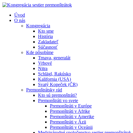
Úvod
O nás
Kongregácia
Kto sme
História
Zakladateľ
Súčasnosť
Kde pôsobíme
Trnava, generalát
Vrbové
Nitra
Schlägl, Rakúsko
Kalifornia (USA)
Svatý Kopeček (ČR)
Premonštrátsky rád
Kto sú premonštráti?
Premonštráti vo svete
Premonštráti v Európe
Premonštráti v Afrike
Premonštráti v Amerike
Premonštráti v Ázii
Premonštráti v Oceánii
Medzinárodné spoločenstvo sestier premonštrátok