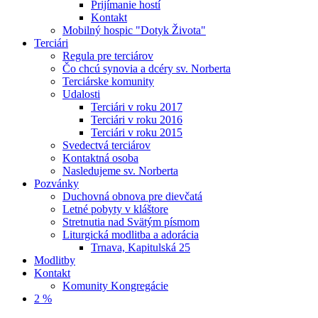
Prijímanie hostí
Kontakt
Mobilný hospic "Dotyk Života"
Terciári
Regula pre terciárov
Čo chcú synovia a dcéry sv. Norberta
Terciárske komunity
Udalosti
Terciári v roku 2017
Terciári v roku 2016
Terciári v roku 2015
Svedectvá terciárov
Kontaktná osoba
Nasledujeme sv. Norberta
Pozvánky
Duchovná obnova pre dievčatá
Letné pobyty v kláštore
Stretnutia nad Svätým písmom
Liturgická modlitba a adorácia
Trnava, Kapitulská 25
Modlitby
Kontakt
Komunity Kongregácie
2 %