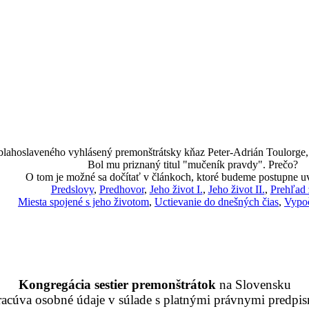
 blahoslaveného vyhlásený premonštrátsky kňaz Peter-Adrián Toulorge, k
Bol mu priznaný titul "mučeník pravdy". Prečo?
O tom je možné sa dočítať v článkoch, ktoré budeme postupne u
Predslovy
,
Predhovor
,
Jeho život I.
,
Jeho život II.
,
Prehľad 
Miesta spojené s jeho životom
,
Uctievanie do dnešných čias
,
Vypoč
Kongregácia sestier premonštrátok
na Slovensku
racúva osobné údaje v súlade s platnými právnymi predpis