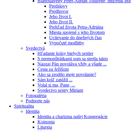
Blahoslavený Peter-Adrián Toulorge, mučeník pr
Predslovy
Predhovor
Jeho život I.
Jeho život II.
Prehľad života Petra-Adriána
Miesta spojené s jeho životom
Uctievanie do dnešných čias
Vypočuté modlitby
Svedectvá
Hľadanie krásy bielych sestier
S premonštrátkami som sa stretla takto
Naozaj Pán povoláva vždy a všade ...
Cesta za Ježišom
Ako sa zrodilo moje povolanie?
Sám kráľ zatúžil ...
Volal si ma, Pane, ...
Svedectvo sestry Miriam
Fotogaléria
Podporte nás
Spiritualita
Identita
Identita a charizma našej Kongregácie
Koinonia
Liturgia