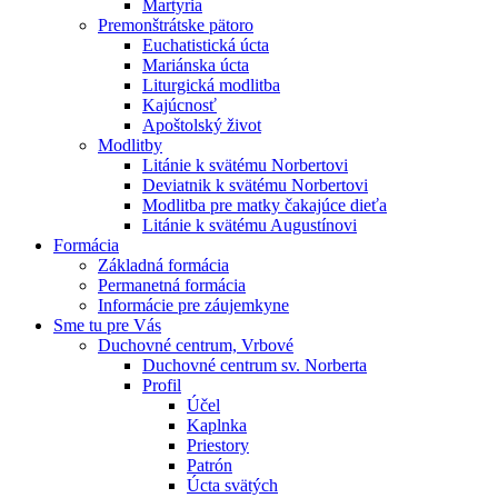
Martyria
Premonštrátske pätoro
Euchatistická úcta
Mariánska úcta
Liturgická modlitba
Kajúcnosť
Apoštolský život
Modlitby
Litánie k svätému Norbertovi
Deviatnik k svätému Norbertovi
Modlitba pre matky čakajúce dieťa
Litánie k svätému Augustínovi
Formácia
Základná formácia
Permanetná formácia
Informácie pre záujemkyne
Sme tu pre Vás
Duchovné centrum, Vrbové
Duchovné centrum sv. Norberta
Profil
Účel
Kaplnka
Priestory
Patrón
Úcta svätých