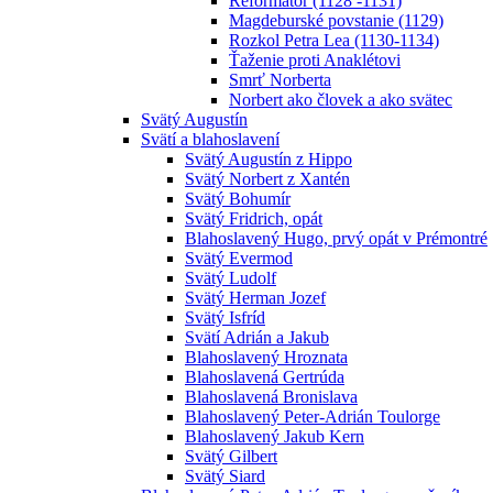
Reformátor (1128 -1131)
Magdeburské povstanie (1129)
Rozkol Petra Lea (1130-1134)
Ťaženie proti Anaklétovi
Smrť Norberta
Norbert ako človek a ako svätec
Svätý Augustín
Svätí a blahoslavení
Svätý Augustín z Hippo
Svätý Norbert z Xantén
Svätý Bohumír
Svätý Fridrich, opát
Blahoslavený Hugo, prvý opát v Prémontré
Svätý Evermod
Svätý Ludolf
Svätý Herman Jozef
Svätý Isfríd
Svätí Adrián a Jakub
Blahoslavený Hroznata
Blahoslavená Gertrúda
Blahoslavená Bronislava
Blahoslavený Peter-Adrián Toulorge
Blahoslavený Jakub Kern
Svätý Gilbert
Svätý Siard