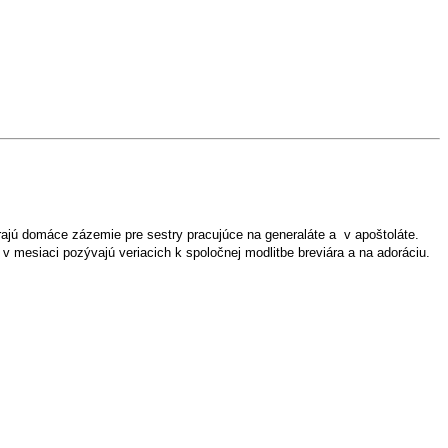
árajú domáce zázemie pre sestry pracujúce na generaláte a v apoštoláte.
v mesiaci pozývajú veriacich k spoločnej modlitbe breviára a na adoráciu.