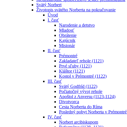
Svätý Norbert
Životopis svätého Norberta na pokračovanie
Úvod
I. časť
Narodenie a detstvo
Mladosť
Obrátenie
Kajúcnik
Misionár
II. časť
Prémontré
Zakladateľ rehole (1121)
Prvé sľuby (1121)
Kláštor (1121)
Kostol v Prémontré (1122)
III. časť
Svätý Godfríd (1122)
Počiatočný vývoj rehole
Apoštol z Anversu (1123-1124)
Divotvorca
Cesta Norberta do Ríma
Posledný pobyt Norberta v Prémontré
IV. časť
Norbert arcibiskupom