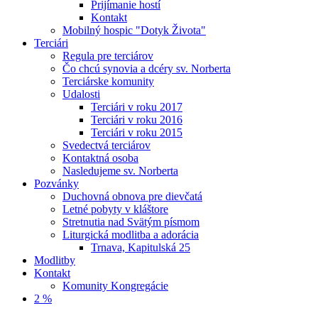
Prijímanie hostí
Kontakt
Mobilný hospic "Dotyk Života"
Terciári
Regula pre terciárov
Čo chcú synovia a dcéry sv. Norberta
Terciárske komunity
Udalosti
Terciári v roku 2017
Terciári v roku 2016
Terciári v roku 2015
Svedectvá terciárov
Kontaktná osoba
Nasledujeme sv. Norberta
Pozvánky
Duchovná obnova pre dievčatá
Letné pobyty v kláštore
Stretnutia nad Svätým písmom
Liturgická modlitba a adorácia
Trnava, Kapitulská 25
Modlitby
Kontakt
Komunity Kongregácie
2 %