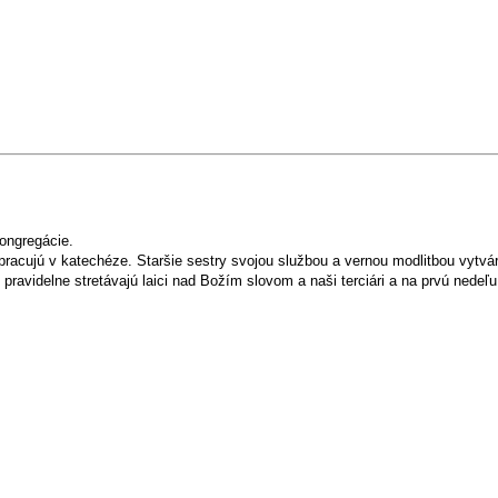
Kongregácie.
y pracujú v katechéze. Staršie sestry svojou službou a vernou modlitbou vytv
avidelne stretávajú laici nad Božím slovom a naši terciári a na prvú nedeľu 