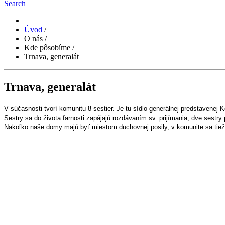
Search
Úvod
/
O nás
/
Kde pôsobíme
/
Trnava, generalát
Trnava, generalát
V súčasnosti tvorí komunitu 8 sestier. Je tu sídlo generálnej predstavenej 
Sestry sa do života farnosti zapájajú rozdávaním sv. prijímania, dve sestr
Nakoľko naše domy majú byť miestom duchovnej posily, v komunite sa tiež pr