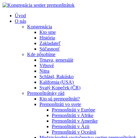
Úvod
O nás
Kongregácia
Kto sme
História
Zakladateľ
Súčasnosť
Kde pôsobíme
Trnava, generalát
Vrbové
Nitra
Schlägl, Rakúsko
Kalifornia (USA)
Svatý Kopeček (ČR)
Premonštrátsky rád
Kto sú premonštráti?
Premonštráti vo svete
Premonštráti v Európe
Premonštráti v Afrike
Premonštráti v Amerike
Premonštráti v Ázii
Premonštráti v Oceánii
Medzinárodné spoločenstvo sestier premonštrátok