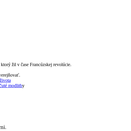
torý žil v čase Francúzskej revolúcie.
verejňovať.
života
uté modlitb
y
mi.