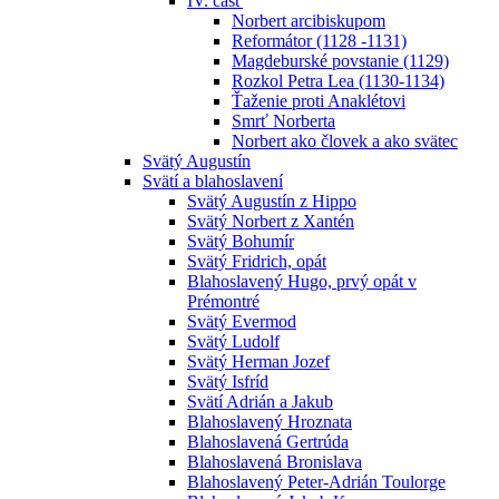
IV. časť
Norbert arcibiskupom
Reformátor (1128 -1131)
Magdeburské povstanie (1129)
Rozkol Petra Lea (1130-1134)
Ťaženie proti Anaklétovi
Smrť Norberta
Norbert ako človek a ako svätec
Svätý Augustín
Svätí a blahoslavení
Svätý Augustín z Hippo
Svätý Norbert z Xantén
Svätý Bohumír
Svätý Fridrich, opát
Blahoslavený Hugo, prvý opát v
Prémontré
Svätý Evermod
Svätý Ludolf
Svätý Herman Jozef
Svätý Isfríd
Svätí Adrián a Jakub
Blahoslavený Hroznata
Blahoslavená Gertrúda
Blahoslavená Bronislava
Blahoslavený Peter-Adrián Toulorge