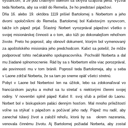
vyslancom, a že pod chatrným odevom sa skrýva ozajstná perla. Vyzval
teda Norberta, aby sa vrátil do Remeša, že ho predstaví pápežovi.
Dňa 16. alebo 19. októbra 1119 prišiel Bartolomej s Norbertom a jeho
dvomi spoločníkmi do Remeša. Bartolomej bol Kalixtovým synovcom,
takže ich pápež prijal. Šťastný Norbert vyrozprával pápežovi všetko o
svojej misionárskej činnosti a o tom, ako túži po dokonalejšom rehoľnom
živote. Preto ho poprosil, aby obnovil dokument, ktorým bol vymenovaný
za apoštolského misionára jeho predchodcom. Kalixt sa potešil, že môže
podporovať tohto nečakaného spolupracovníka. Pochválil Norberta a dal
mu žiadané splnomocnenie. Rád by sa s Norbertom ešte viac porozprával,
ale povinnosti mu v tom bránili. Poprosil teda Bartolomeja, aby u seba
v Laone zdržal Norberta, že sa tam po sneme opäť všetci stretnú.
Pobyt v Laone bol Norbertovi len na úžitok, lebo sa zdokonaľoval vo
francúzskom jazyku a mohol sa tu stretať s niektorými členmi svojej
rodiny. V novembri splnil pápež Kalixt II. svoj sľub a prišiel do Laonu.
Norbert bol v biskupskom paláci denným hosťom. Mal mnoho príležitostí
voľne sa stýkať s pápežom a počúvať jeho rady. Pápež mu radil, aby
zanechal túlavý život a založil rehoľu, ktorá by sa okrem nazerania,
venovala činnému životu. Aj Bartolomej požiadal Norberta, aby zostal