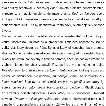
všetkým opovrhli. Cítili sa na zemi cudzincami a pútnikmi, preto všetky
svoje túžby smerovali k nebeskej vlasti. Takéto hrdinské sebazapieranie,
prirodzene, strhávalo mysle a dojímalo srdcia. Keď sa Norbert spolu
s Hugom blížili k nejakému mestu či dedine, ľudia ich očakávali s veľkým
oduševnením. Nuž, kto by neobdivoval tento nový, skoro anjelský spôsob
života.
Norbert je nám často predstavovaný ako zvestovateľ pokoja. Svojou
veľkou horlivosťou, múdrosťou a jemnocitom zmieroval nepriateľov. Bol to
veľký dar, ktorý dostal od Pána Boha, a ktorý si nenechal iba pre seba.
Raz sa Norbert stretol s mladíkom, ktorému v tom týždni zavraždili brata.
Mladík bol veľmi nahnevaný a túžil po pomste, chcel sa doslova vrhnúť na
vrahov. Norbert ho však zastavil. Pozdravil sa mu a nežne ho objal:
Priateľu, som tu cudzincom a cestujem týmto krajom. Odkedy som sem
prišiel, od nikoho som nič nežiadal, ani neprijal. Vidím, že si láskavý a v
kvete mladosti. Bolo by mi veľmi milé, keby si mi ponúkol dar, ktorý by
som si odniesol z tohto miesta. Pán Boh ťa za to odmení.
Mladík dojatý,
so slzami v očiach odpovedal:
Hovor, otec, nič ti neodopriem.
Norbert
povedal:
Prosím o milosť pre tvojho brata.
Aká to obdivuhodná moc, aká
vznešená a podmaňujúca sila lásky! Zúrivý lev sa zmenil na nežného