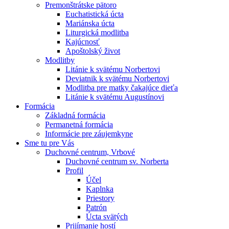
Premonštrátske pätoro
Euchatistická úcta
Mariánska úcta
Liturgická modlitba
Kajúcnosť
Apoštolský život
Modlitby
Litánie k svätému Norbertovi
Deviatnik k svätému Norbertovi
Modlitba pre matky čakajúce dieťa
Litánie k svätému Augustínovi
Formácia
Základná formácia
Permanetná formácia
Informácie pre záujemkyne
Sme tu pre Vás
Duchovné centrum, Vrbové
Duchovné centrum sv. Norberta
Profil
Účel
Kaplnka
Priestory
Patrón
Úcta svätých
Prijímanie hostí