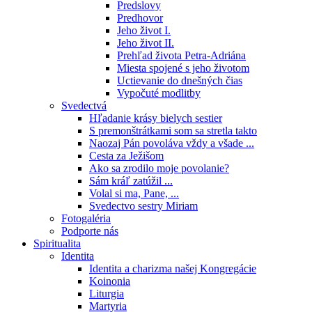
Predslovy
Predhovor
Jeho život I.
Jeho život II.
Prehľad života Petra-Adriána
Miesta spojené s jeho životom
Uctievanie do dnešných čias
Vypočuté modlitby
Svedectvá
Hľadanie krásy bielych sestier
S premonštrátkami som sa stretla takto
Naozaj Pán povoláva vždy a všade ...
Cesta za Ježišom
Ako sa zrodilo moje povolanie?
Sám kráľ zatúžil ...
Volal si ma, Pane, ...
Svedectvo sestry Miriam
Fotogaléria
Podporte nás
Spiritualita
Identita
Identita a charizma našej Kongregácie
Koinonia
Liturgia
Martyria