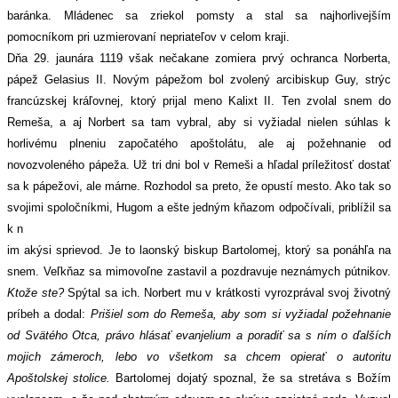
baránka. Mládenec sa zriekol pomsty a stal sa najhorlivejším
pomocníkom pri uzmierovaní nepriateľov v celom kraji.
Dňa 29. jaunára 1119 však nečakane zomiera prvý ochranca Norberta,
pápež Gelasius II. Novým pápežom bol zvolený arcibiskup Guy, strýc
francúzskej kráľovnej, ktorý prijal meno Kalixt II. Ten zvolal snem do
Remeša, a aj Norbert sa tam vybral, aby si vyžiadal nielen súhlas k
horlivému plneniu započatého apoštolátu, ale aj požehnanie od
novozvoleného pápeža. Už tri dni bol v Remeši a hľadal príležitosť dostať
sa k pápežovi, ale márne. Rozhodol sa preto, že opustí mesto. Ako tak so
svojimi spoločníkmi, Hugom a ešte jedným kňazom odpočívali, priblížil sa
k n
im akýsi sprievod. Je to laonský biskup Bartolomej, ktorý sa ponáhľa na
snem. Veľkňaz sa mimovoľne zastavil a pozdravuje neznámych pútnikov.
Ktože ste?
Spýtal sa ich. Norbert mu v krátkosti vyrozprával svoj životný
príbeh a dodal:
Prišiel som do Remeša, aby som si vyžiadal požehnanie
od Svätého Otca, právo hlásať evanjelium a poradiť sa s ním o ďalších
mojich zámeroch, lebo vo všetkom sa chcem opierať o autoritu
Apoštolskej stolice.
Bartolomej dojatý spoznal, že sa stretáva s Božím