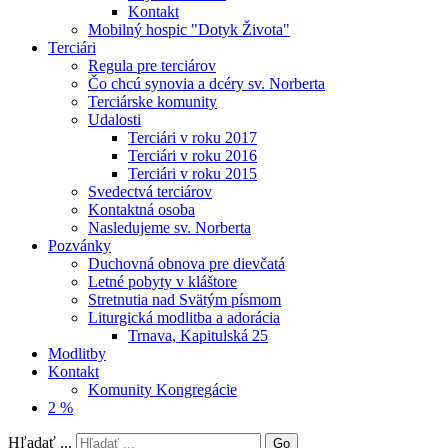
Kontakt
Mobilný hospic "Dotyk Života"
Terciári
Regula pre terciárov
Čo chcú synovia a dcéry sv. Norberta
Terciárske komunity
Udalosti
Terciári v roku 2017
Terciári v roku 2016
Terciári v roku 2015
Svedectvá terciárov
Kontaktná osoba
Nasledujeme sv. Norberta
Pozvánky
Duchovná obnova pre dievčatá
Letné pobyty v kláštore
Stretnutia nad Svätým písmom
Liturgická modlitba a adorácia
Trnava, Kapitulská 25
Modlitby
Kontakt
Komunity Kongregácie
2 %
Hľadať ...
Go