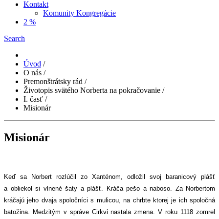
Kontakt
Komunity Kongregácie
2 %
Search
Úvod
/
O nás
/
Premonštrátsky rád
/
Životopis svätého Norberta na pokračovanie
/
I. časť
/
Misionár
Misionár
Keď sa Norbert rozlúčil zo Xanténom, odložil svoj baranicový plášť
a obliekol si vlnené šaty a plášť. Kráča pešo a naboso. Za Norbertom
kráčajú jeho dvaja spoločníci s mulicou, na chrbte ktorej je ich spoločná
batožina. Medzitým v správe Cirkvi nastala zmena. V roku 1118 zomrel