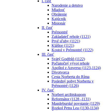
I. časť
Narodenie a detstvo
Mladosť
Obrátenie
Kajúcnik
Misionár
II. časť
Prémontré
Zakladateľ rehole (1121)
Prvé sľuby (1121)
Kláštor (1121)
Kostol v Prémontré (1122)
III. časť
Svätý Godfríd (1122)
Počiatočný vývoj rehole
Apoštol z Anversu (1123-1124)
Divotvorca
Cesta Norberta do Ríma
Posledný pobyt Norberta v
Prémontré (1126)
IV. časť
Norbert arcibiskupom
Reformátor (1128 -1131)
Magdeburské povstanie (1129)
Rozkol Petra Lea (1130-1134)