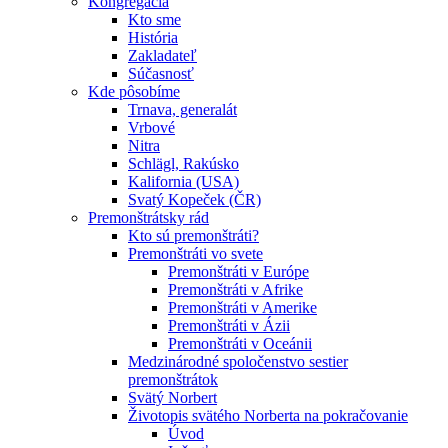
Kongregácia
Kto sme
História
Zakladateľ
Súčasnosť
Kde pôsobíme
Trnava, generalát
Vrbové
Nitra
Schlägl, Rakúsko
Kalifornia (USA)
Svatý Kopeček (ČR)
Premonštrátsky rád
Kto sú premonštráti?
Premonštráti vo svete
Premonštráti v Európe
Premonštráti v Afrike
Premonštráti v Amerike
Premonštráti v Ázii
Premonštráti v Oceánii
Medzinárodné spoločenstvo sestier
premonštrátok
Svätý Norbert
Životopis svätého Norberta na pokračovanie
Úvod