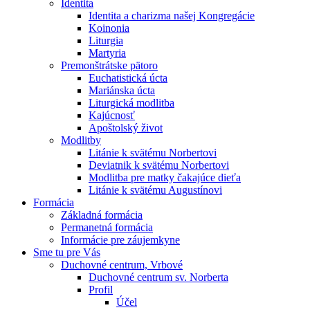
Identita
Identita a charizma našej Kongregácie
Koinonia
Liturgia
Martyria
Premonštrátske pätoro
Euchatistická úcta
Mariánska úcta
Liturgická modlitba
Kajúcnosť
Apoštolský život
Modlitby
Litánie k svätému Norbertovi
Deviatnik k svätému Norbertovi
Modlitba pre matky čakajúce dieťa
Litánie k svätému Augustínovi
Formácia
Základná formácia
Permanetná formácia
Informácie pre záujemkyne
Sme tu pre Vás
Duchovné centrum, Vrbové
Duchovné centrum sv. Norberta
Profil
Účel