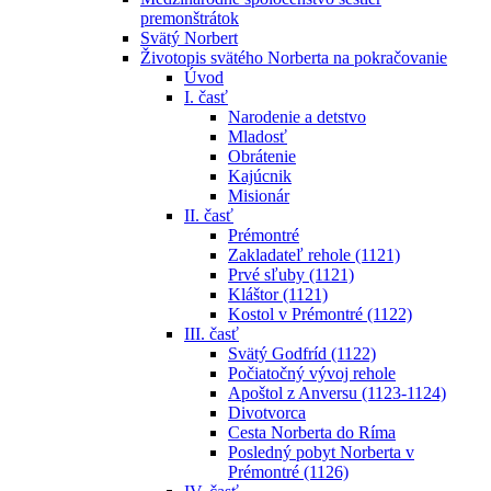
premonštrátok
Svätý Norbert
Životopis svätého Norberta na pokračovanie
Úvod
I. časť
Narodenie a detstvo
Mladosť
Obrátenie
Kajúcnik
Misionár
II. časť
Prémontré
Zakladateľ rehole (1121)
Prvé sľuby (1121)
Kláštor (1121)
Kostol v Prémontré (1122)
III. časť
Svätý Godfríd (1122)
Počiatočný vývoj rehole
Apoštol z Anversu (1123-1124)
Divotvorca
Cesta Norberta do Ríma
Posledný pobyt Norberta v
Prémontré (1126)