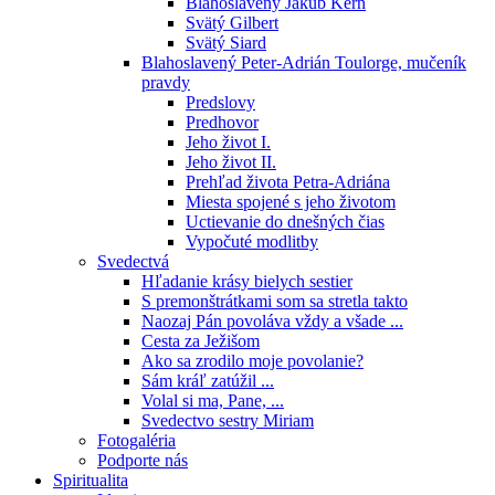
Blahoslavený Jakub Kern
Svätý Gilbert
Svätý Siard
Blahoslavený Peter-Adrián Toulorge, mučeník
pravdy
Predslovy
Predhovor
Jeho život I.
Jeho život II.
Prehľad života Petra-Adriána
Miesta spojené s jeho životom
Uctievanie do dnešných čias
Vypočuté modlitby
Svedectvá
Hľadanie krásy bielych sestier
S premonštrátkami som sa stretla takto
Naozaj Pán povoláva vždy a všade ...
Cesta za Ježišom
Ako sa zrodilo moje povolanie?
Sám kráľ zatúžil ...
Volal si ma, Pane, ...
Svedectvo sestry Miriam
Fotogaléria
Podporte nás
Spiritualita