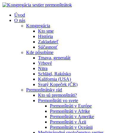
Úvod
O nás
Kongregácia
Kto sme
História
Zakladateľ
Súčasnosť
Kde pôsobíme
Trnava, generalát
Vrbové
Nitra
Schlägl, Rakúsko
Kalifornia (USA)
Svatý Kopeček (ČR)
Premonštrátsky rád
Kto sú premonštráti?
Premonštráti vo svete
Premonštráti v Európe
Premonštráti v Afrike
Premonštráti v Amerike
Premonštráti v Ázii
Premonštráti v Oceánii
Medzinárodné spoločenstvo sestier