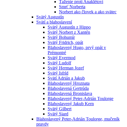
Ťaženie proti Anaklétovi
Smrť Norberta
Norbert ako človek a ako svätec
Svätý Augustín
Svätí a blahoslavení
Svätý Augustín z Hippo
Svätý Norbert z Xantén
Svätý Bohumír
Svätý Fridrich, opát
Blahoslavený Hugo, prvý opát v
Prémontré
Svätý Evermod
Svätý Ludolf
Svätý Herman Jozef
Svätý Isfríd
Svätí Adrián a Jakub
Blahoslavený Hroznata
Blahoslavená Gertrúda
Blahoslavená Bronislava
Blahoslavený Peter-Adrián Toulorge
Blahoslavený Jakub Kern
Svätý Gilbert
Svätý Siard
Blahoslavený Peter-Adrián Toulorge, mučeník
pravdy