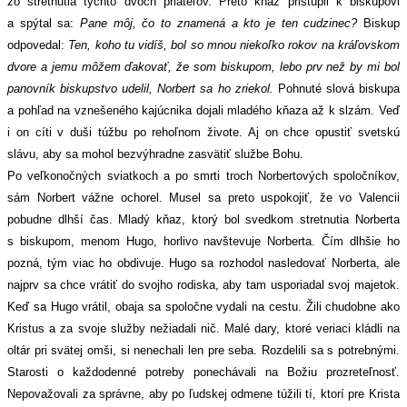
zo stretnutia týchto dvoch priateľov. Preto kňaz pristúpil k biskupovi
a spýtal sa:
Pane môj, čo to znamená a kto je ten cudzinec?
Biskup
odpovedal:
Ten, koho tu vidíš, bol so mnou niekoľko rokov na kráľovskom
dvore a jemu môžem ďakovať, že som biskupom, lebo prv než by mi bol
panovník biskupstvo udelil, Norbert sa ho zriekol.
Pohnuté slová biskupa
a pohľad na vznešeného kajúcnika dojali mladého kňaza až k slzám. Veď
i on cíti v duši túžbu po rehoľnom živote. Aj on chce opustiť svetskú
slávu, aby sa mohol bezvýhradne zasvätiť službe Bohu.
Po veľkonočných sviatkoch a po smrti troch Norbertových spoločníkov,
sám Norbert vážne ochorel. Musel sa preto uspokojiť, že vo Valencii
pobudne dlhší čas. Mladý kňaz, ktorý bol svedkom stretnutia Norberta
s biskupom, menom Hugo, horlivo navštevuje Norberta. Čím dlhšie ho
pozná, tým viac ho obdivuje. Hugo sa rozhodol nasledovať Norberta, ale
najprv sa chce vrátiť do svojho rodiska, aby tam usporiadal svoj majetok.
Keď sa Hugo vrátil, obaja sa spoločne vydali na cestu. Žili chudobne ako
Kristus a za svoje služby nežiadali nič. Malé dary, ktoré veriaci kládli na
oltár pri svätej omši, si nenechali len pre seba. Rozdelili sa s potrebnými.
Starosti o každodenné potreby ponechávali na Božiu prozreteľnosť.
Nepovažovali za správne, aby po ľudskej odmene túžili tí, ktorí pre Krista