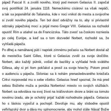
pápež Pascal II. a zvolili nového, ktorý pod menom Gelasius II. započal
svoj pontifikát 24. januára 1118. Nemeckému cisárovi sa však nepáči,
a tak sa poponáhľal do Talianska, kde v noci vnikol do mesta a svojvoľne
si zvolil nového pápeža. Ten bol dosť odvážny na to, aby si privlastnil
odznaky pápežskej moci a prijal meno Gregor VIII. Gelasius sa rozhodol
opustiť Rím a utiahol sa do Francúzska. Táto zvesť sa čoskoro rozniesla
po celej Európe, a keď sa o tom dozvedel Norbert, rozhodol sa, že
vyhľadá pápeža.
Po dlhej a namáhavej púti i napriek zimnému počasiu sa Norbert dostal až
do mestečka Saint Gilles, ktoré si Gelasius zvolil za svoje útočište.
Norbert, ako každý pútnik, vošiel do baziliky a vyhľadal hrob svätého
Gillesa, aby si pri ňom pokľakol a prosil za svoje hriechy. Potom prosil
o audienciu u pápeža. Skloniac sa k nohám prenasledovaného kniežaťa
Cirkvi rozpovedal mu o sebe všetko. Gelasius hneď spoznal, že má pred
sebou Božieho muža a ponúka Norbertovi miesto vo svojich službách.
Norbert sa odvoláva na svoj život na kráľovskom dvore a bráni sa tomuto
novému úradu, ale je ochotný prijať každé rozhodnutie pápeža. Gelasius
ho s láskou vypočul a pochopil. Dovoľuje mu, aby slobodne opustil
veľkňazský dvor a dáva mu splnomocnenie, aby mohol stále hlásať Božie