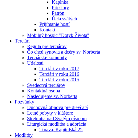
Kaplnka
Priestory
Patrón
Úcta svätých
Prijímanie hostí
Kontakt
Mobilný hospic "Dotyk Života"
Terciári
Regula pre terciárov
Čo chcú synovia a dcéry sv. Norberta
Terciárske komunity
Udalosti
Terciári v roku 2017
Terciári v roku 2016
Terciári v roku 2015
Svedectvá terciárov
Kontaktná osoba
Nasledujeme sv. Norberta
Pozvánky
Duchovná obnova pre dievčatá
Letné pobyty v kláštore
Stretnutia nad Svätým písmom
Liturgická modlitba a adorácia
Trnava, Kapitulská 25
Modlitby