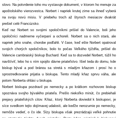
slovo. Na potvrdenie toho mu vystavuje dokument, v ktorom ho menuje za
apoštolského vierozvestca. Norbert i napriek krutej zime sa ihneď vyberá
na svoju novú misiu. V priebehu troch až štyroch mesiacov dvakrát
prešiel celé Francúzsko.
Keď raz Norbert so svojimi spoločníkmi prišiel do Valencie, boli jeho
spoločníci nadmerne vyčerpaní a ochoreli. Norbert sa o nich stará, ale
napriek jeho snahe, chorobe podľahli. V čase, keď ešte Norbert opatroval
svojich chorých spoločníkov, bolo to počas Veľkého týždňa, prišiel do
Valencie cambraiský biskup Buchard. Keď sa to dozvedel Norbert, túžil ho
navštíviť, lebo ho s ním spojilo dávne priateľstvo. Išiel teda do domu, kde
biskup býval a pod bránou sa stretá s mladým kňazom i prosí ho o
sprostredkovanie prijatia u biskupa. Tento mladý kňaz sprvu váha, ale
potom Norberta ohlási u biskupa.
Norbert biskupa pozdravil po nemecky a po krátkom rozhovo
re biskup
spoznáva svojho bývalého priateľa. Prešlo niekoľko minút, čo prebiehali
prejavy priateľských citov. Kňaz, ktorý Norberta doviedol k biskupovi, je
síce svedkom tejto dojímavej udalosti, ale keďže nerozumie po nemecky,
nemôže vedieť, o čo ide. Slzy biskupa však prezrádzajú veľké pohnutie