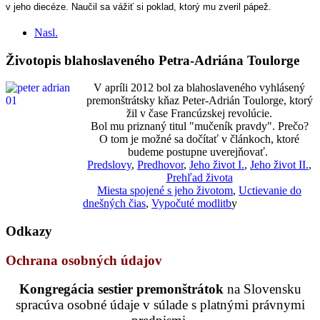
v jeho diecéze. Naučil sa vážiť si poklad, ktorý mu zveril pápež.
Nasl.
Životopis blahoslaveného Petra-Adriána Toulorge
V apríli 2012 bol za blahoslaveného vyhlásený
premonštrátsky kňaz Peter-Adrián Toulorge, ktorý
žil v čase Francúzskej revolúcie.
Bol mu priznaný titul "mučeník pravdy". Prečo?
O tom je možné sa dočítať v článkoch, ktoré
budeme postupne uverejňovať.
Predslovy
,
Predhovor
,
Jeho život I.
,
Jeho život II.
,
Prehľad života
Miesta spojené s jeho životom
,
Uctievanie do
dnešných čias
,
Vypočuté modlitb
y
Odkazy
Ochrana osobných údajov
Kongregácia sestier premonštrátok
na Slovensku
spracúva osobné údaje v súlade s platnými právnymi