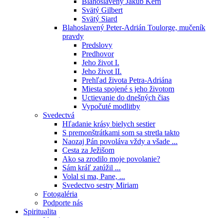
Blahoslavený Jakub Kern
Svätý Gilbert
Svätý Siard
Blahoslavený Peter-Adrián Toulorge, mučeník
pravdy
Predslovy
Predhovor
Jeho život I.
Jeho život II.
Prehľad života Petra-Adriána
Miesta spojené s jeho životom
Uctievanie do dnešných čias
Vypočuté modlitby
Svedectvá
Hľadanie krásy bielych sestier
S premonštrátkami som sa stretla takto
Naozaj Pán povoláva vždy a všade ...
Cesta za Ježišom
Ako sa zrodilo moje povolanie?
Sám kráľ zatúžil ...
Volal si ma, Pane, ...
Svedectvo sestry Miriam
Fotogaléria
Podporte nás
Spiritualita