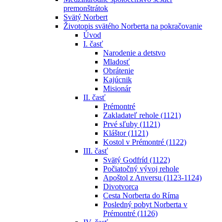
premonštrátok
Svätý Norbert
Životopis svätého Norberta na pokračovanie
Úvod
I. časť
Narodenie a detstvo
Mladosť
Obrátenie
Kajúcnik
Misionár
II. časť
Prémontré
Zakladateľ rehole (1121)
Prvé sľuby (1121)
Kláštor (1121)
Kostol v Prémontré (1122)
III. časť
Svätý Godfríd (1122)
Počiatočný vývoj rehole
Apoštol z Anversu (1123-1124)
Divotvorca
Cesta Norberta do Ríma
Posledný pobyt Norberta v
Prémontré (1126)