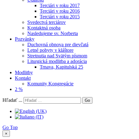
Terciári v roku 2017
Terciári v roku 2016
Terciári v roku 2015
Svedectvá terciárov
Kontaktná osoba
Nasledujeme sv. Norberta
Pozvánky
Duchovná obnova pre dievčatá
Letné pobyty v kláštore
Stretnutia nad Svätým písmom
Liturgická modlitba a adorácia
Trnava, Kapitulská 25
Modlitby
Kontakt
Komunity Kongregácie
2 %
Hľadať ...
Go
Go Top
×