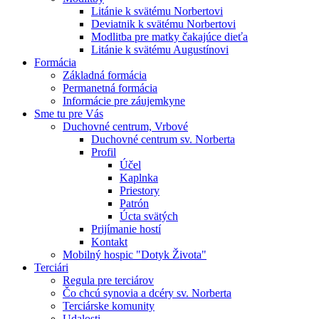
Litánie k svätému Norbertovi
Deviatnik k svätému Norbertovi
Modlitba pre matky čakajúce dieťa
Litánie k svätému Augustínovi
Formácia
Základná formácia
Permanetná formácia
Informácie pre záujemkyne
Sme tu pre Vás
Duchovné centrum, Vrbové
Duchovné centrum sv. Norberta
Profil
Účel
Kaplnka
Priestory
Patrón
Úcta svätých
Prijímanie hostí
Kontakt
Mobilný hospic "Dotyk Života"
Terciári
Regula pre terciárov
Čo chcú synovia a dcéry sv. Norberta
Terciárske komunity
Udalosti