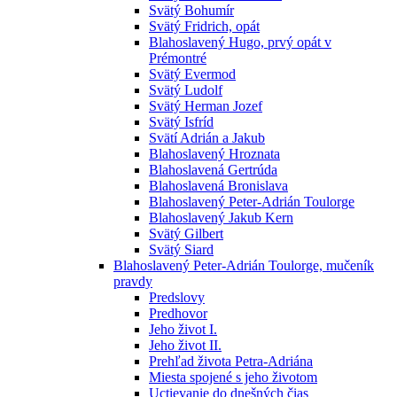
Svätý Bohumír
Svätý Fridrich, opát
Blahoslavený Hugo, prvý opát v
Prémontré
Svätý Evermod
Svätý Ludolf
Svätý Herman Jozef
Svätý Isfríd
Svätí Adrián a Jakub
Blahoslavený Hroznata
Blahoslavená Gertrúda
Blahoslavená Bronislava
Blahoslavený Peter-Adrián Toulorge
Blahoslavený Jakub Kern
Svätý Gilbert
Svätý Siard
Blahoslavený Peter-Adrián Toulorge, mučeník
pravdy
Predslovy
Predhovor
Jeho život I.
Jeho život II.
Prehľad života Petra-Adriána
Miesta spojené s jeho životom
Uctievanie do dnešných čias