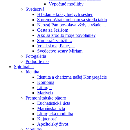
Vypočuté modlitby
Svedectvá
Hľadanie krásy bielych sestier
S premonštrátkami som sa stretla takto
Naozaj Pán povoláva vždy a všade ...
Cesta za Ježišom
Ako sa zrodilo moje povolanie?
Sám kráľ zatúžil ...
Volal si ma, Pane, ...
Svedectvo sestry Miriam
Fotogaléria
Podporte nás
Spiritualita
Identita
Identita a charizma našej Kongregácie
Koinonia
Liturgia
Martyria
Premonštrátske pätoro
Euchatistická úcta
Mariánska úcta
Liturgická modlitba
Kajúcnosť
Apoštolský život
Modlitby