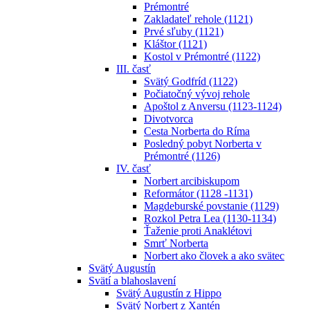
Prémontré
Zakladateľ rehole (1121)
Prvé sľuby (1121)
Kláštor (1121)
Kostol v Prémontré (1122)
III. časť
Svätý Godfríd (1122)
Počiatočný vývoj rehole
Apoštol z Anversu (1123-1124)
Divotvorca
Cesta Norberta do Ríma
Posledný pobyt Norberta v
Prémontré (1126)
IV. časť
Norbert arcibiskupom
Reformátor (1128 -1131)
Magdeburské povstanie (1129)
Rozkol Petra Lea (1130-1134)
Ťaženie proti Anaklétovi
Smrť Norberta
Norbert ako človek a ako svätec
Svätý Augustín
Svätí a blahoslavení
Svätý Augustín z Hippo
Svätý Norbert z Xantén