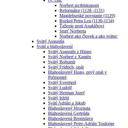
IV. časť
Norbert arcibiskupom
Reformátor (1128 -1131)
Magdeburské povstanie (1129)
Rozkol Petra Lea (1130-1134)
Ťaženie proti Anaklétovi
Smrť Norberta
Norbert ako človek a ako svätec
Svätý Augustín
Svätí a blahoslavení
Svätý Augustín z Hippo
Svätý Norbert z Xantén
Svätý Bohumír
Svätý Fridrich, opát
Blahoslavený Hugo, prvý opát v
Prémontré
Svätý Evermod
Svätý Ludolf
Svätý Herman Jozef
Svätý Isfríd
Svätí Adrián a Jakub
Blahoslavený Hroznata
Blahoslavená Gertrúda
Blahoslavená Bronislava
Blahoslavený Peter-Adrián Toulorge