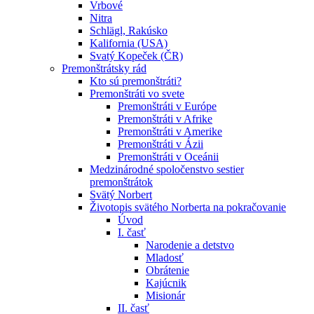
Vrbové
Nitra
Schlägl, Rakúsko
Kalifornia (USA)
Svatý Kopeček (ČR)
Premonštrátsky rád
Kto sú premonštráti?
Premonštráti vo svete
Premonštráti v Európe
Premonštráti v Afrike
Premonštráti v Amerike
Premonštráti v Ázii
Premonštráti v Oceánii
Medzinárodné spoločenstvo sestier
premonštrátok
Svätý Norbert
Životopis svätého Norberta na pokračovanie
Úvod
I. časť
Narodenie a detstvo
Mladosť
Obrátenie
Kajúcnik
Misionár
II. časť