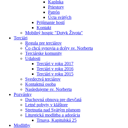
Kaplnka
Priestory
Patrón
Úcta svätých
Prijímanie hostí
Kontakt
Mobilný hospic "Dotyk Života"
Terciári
Regula pre terciárov
Čo chcú synovia a dcéry sv. Norberta
Terciárske komunity
Udalosti
Terciári v roku 2017
Terciári v roku 2016
Terciári v roku 2015
Svedectvá terciárov
Kontaktná osoba
Nasledujeme sv. Norberta
Pozvánky
Duchovná obnova pre dievčatá
Letné pobyty v kláštore
Stretnutia nad Svätým písmom
Liturgická modlitba a adorácia
Trnava, Kapitulská 25
Modlitby