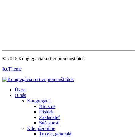
© 2026 Kongregácia sestier premonštrátok
IceTheme
Úvod
O nás
Kongregácia
Kto sme
História
Zakladateľ
Súčasnosť
Kde pôsobíme
Trnava, generalát