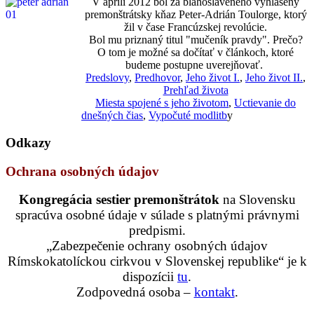
V apríli 2012 bol za blahoslaveného vyhlásený
premonštrátsky kňaz Peter-Adrián Toulorge, ktorý
žil v čase Francúzskej revolúcie.
Bol mu priznaný titul "mučeník pravdy". Prečo?
O tom je možné sa dočítať v článkoch, ktoré
budeme postupne uverejňovať.
Predslovy
,
Predhovor
,
Jeho život I.
,
Jeho život II.
,
Prehľad života
Miesta spojené s jeho životom
,
Uctievanie do
dnešných čias
,
Vypočuté modlitb
y
Odkazy
Ochrana osobných údajov
Kongregácia sestier premonštrátok
na Slovensku
spracúva osobné údaje v súlade s platnými právnymi
predpismi.
„Zabezpečenie ochrany osobných údajov
Rímskokatolíckou cirkvou v Slovenskej republike“ je k
dispozícii
tu
.
Zodpovedná osoba –
kontakt
.