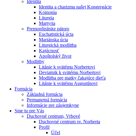
Identita
Identita a charizma našej Kongregácie
Koinonia
Liturgia
Martyria
Premonštrátske pätoro
Euchatistická úcta
Mariánska úcta
Liturgická modlitba
Kajúcnosť
Apoštolský život
Modlitby
Litánie k svätému Norbertovi
Deviatnik k svätému Norbertovi
Modlitba pre matky čakajúce dieťa
Litánie k svätému Augustínovi
Formácia
Základná formácia
Permanetná formácia
Informácie pre záujemkyne
Sme tu pre Vás
Duchovné centrum, Vrbové
Duchovné centrum sv. Norberta
Profil
Účel