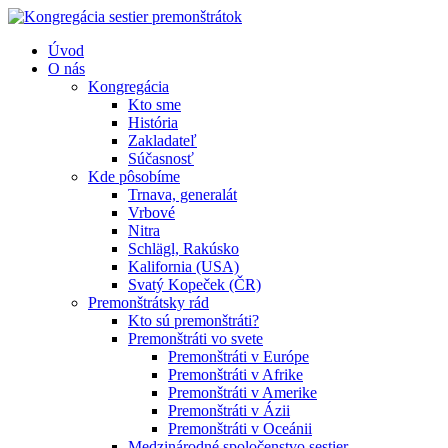
Úvod
O nás
Kongregácia
Kto sme
História
Zakladateľ
Súčasnosť
Kde pôsobíme
Trnava, generalát
Vrbové
Nitra
Schlägl, Rakúsko
Kalifornia (USA)
Svatý Kopeček (ČR)
Premonštrátsky rád
Kto sú premonštráti?
Premonštráti vo svete
Premonštráti v Európe
Premonštráti v Afrike
Premonštráti v Amerike
Premonštráti v Ázii
Premonštráti v Oceánii
Medzinárodné spoločenstvo sestier