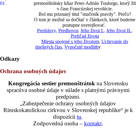
premonštrátsky kňaz Peter-Adrián Toulorge, ktorý žil
v čase Francúzskej revolúcie.
Bol mu priznaný titul "mučeník pravdy". Prečo?
O tom je možné sa dočítať v článkoch, ktoré budeme
postupne uverejňovať.
Predslovy
,
Predhovor
,
Jeho život I.
,
Jeho život II.
,
Prehľad života
Miesta spojené s jeho životom
,
Uctievanie do
dnešných čias
,
Vypočuté modlitb
y
Odkazy
Ochrana osobných údajov
Kongregácia sestier premonštrátok
na Slovensku
spracúva osobné údaje v súlade s platnými právnymi
predpismi.
„Zabezpečenie ochrany osobných údajov
Rímskokatolíckou cirkvou v Slovenskej republike“ je k
dispozícii
tu
.
Zodpovedná osoba –
kontakt
.