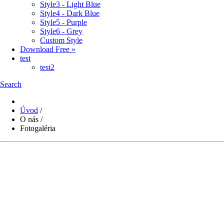
Style3 - Light Blue
Style4 - Dark Blue
Style5 - Purple
Style6 - Grey
Custom Style
Download Free »
test
test2
Search
Úvod
/
O nás
/
Fotogaléria