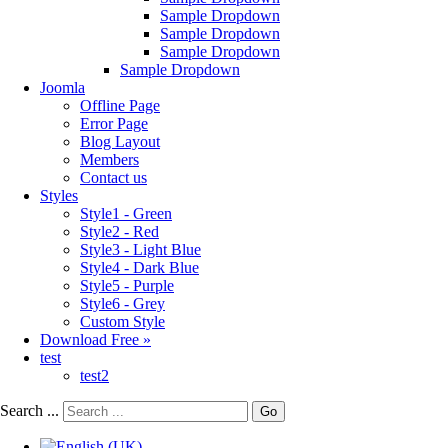
Sample Dropdown
Sample Dropdown
Sample Dropdown
Sample Dropdown
Joomla
Offline Page
Error Page
Blog Layout
Members
Contact us
Styles
Style1 - Green
Style2 - Red
Style3 - Light Blue
Style4 - Dark Blue
Style5 - Purple
Style6 - Grey
Custom Style
Download Free »
test
test2
Search ...
Go