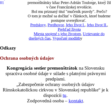
premonštrátsky kňaz Peter-Adrián Toulorge, ktorý žil
v čase Francúzskej revolúcie.
Bol mu priznaný titul "mučeník pravdy". Prečo?
O tom je možné sa dočítať v článkoch, ktoré budeme
postupne uverejňovať.
Predslovy
,
Predhovor
,
Jeho život I.
,
Jeho život II.
,
Prehľad života
Miesta spojené s jeho životom
,
Uctievanie do
dnešných čias
,
Vypočuté modlitb
y
Odkazy
Ochrana osobných údajov
Kongregácia sestier premonštrátok
na Slovensku
spracúva osobné údaje v súlade s platnými právnymi
predpismi.
„Zabezpečenie ochrany osobných údajov
Rímskokatolíckou cirkvou v Slovenskej republike“ je k
dispozícii
tu
.
Zodpovedná osoba –
kontakt
.