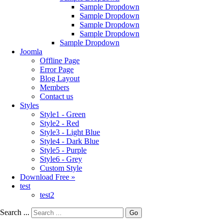
Sample Dropdown
Sample Dropdown
Sample Dropdown
Sample Dropdown
Sample Dropdown
Joomla
Offline Page
Error Page
Blog Layout
Members
Contact us
Styles
Style1 - Green
Style2 - Red
Style3 - Light Blue
Style4 - Dark Blue
Style5 - Purple
Style6 - Grey
Custom Style
Download Free »
test
test2
Search ...
Go