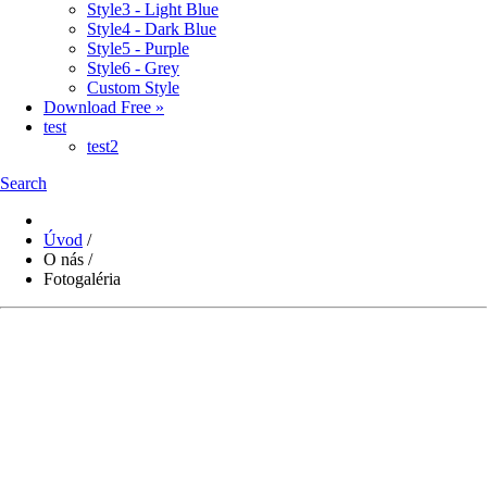
Style3 - Light Blue
Style4 - Dark Blue
Style5 - Purple
Style6 - Grey
Custom Style
Download Free »
test
test2
Search
Úvod
/
O nás
/
Fotogaléria