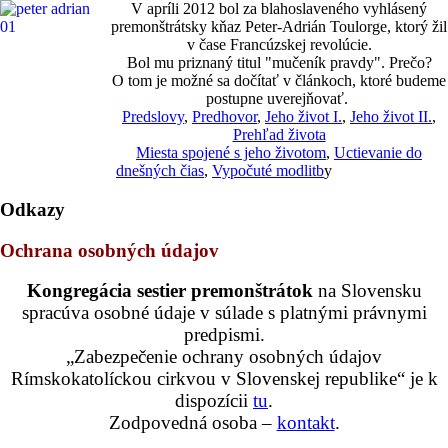
V apríli 2012 bol za blahoslaveného vyhlásený
premonštrátsky kňaz Peter-Adrián Toulorge, ktorý žil
v čase Francúzskej revolúcie.
Bol mu priznaný titul "mučeník pravdy". Prečo?
O tom je možné sa dočítať v článkoch, ktoré budeme
postupne uverejňovať.
Predslovy
,
Predhovor
,
Jeho život I.
,
Jeho život II.
,
Prehľad života
Miesta spojené s jeho životom
,
Uctievanie do
dnešných čias
,
Vypočuté modlitb
y
Odkazy
Ochrana osobných údajov
Kongregácia sestier premonštrátok
na Slovensku
spracúva osobné údaje v súlade s platnými právnymi
predpismi.
„Zabezpečenie ochrany osobných údajov
Rímskokatolíckou cirkvou v Slovenskej republike“ je k
dispozícii
tu
.
Zodpovedná osoba –
kontakt
.