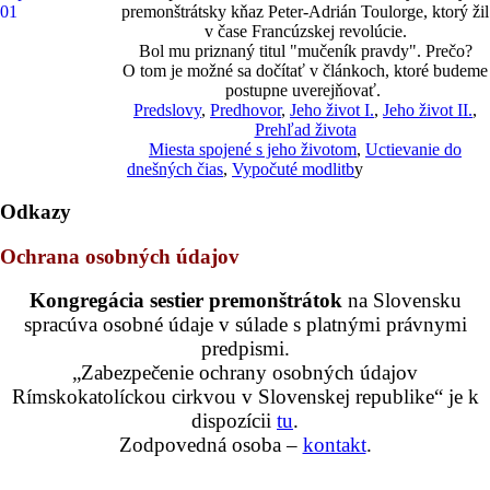
premonštrátsky kňaz Peter-Adrián Toulorge, ktorý žil
v čase Francúzskej revolúcie.
Bol mu priznaný titul "mučeník pravdy". Prečo?
O tom je možné sa dočítať v článkoch, ktoré budeme
postupne uverejňovať.
Predslovy
,
Predhovor
,
Jeho život I.
,
Jeho život II.
,
Prehľad života
Miesta spojené s jeho životom
,
Uctievanie do
dnešných čias
,
Vypočuté modlitb
y
Odkazy
Ochrana osobných údajov
Kongregácia sestier premonštrátok
na Slovensku
spracúva osobné údaje v súlade s platnými právnymi
predpismi.
„Zabezpečenie ochrany osobných údajov
Rímskokatolíckou cirkvou v Slovenskej republike“ je k
dispozícii
tu
.
Zodpovedná osoba –
kontakt
.