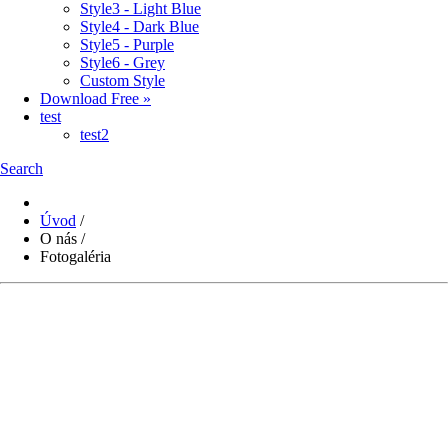
Style3 - Light Blue
Style4 - Dark Blue
Style5 - Purple
Style6 - Grey
Custom Style
Download Free »
test
test2
Search
Úvod
/
O nás
/
Fotogaléria