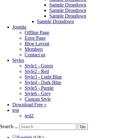
Sample Dropdown
Sample Dropdown
Sample Dropdown
Sample Dropdown
Joomla
Offline Page
Error Page
Blog Layout
Members
Contact us
Styles
Style1 - Green
Style2 - Red
Style3 - Light Blue
Style4 - Dark Blue
Style5 - Purple
Style6 - Grey
Custom Style
Download Free »
test
test2
Search ...
Go