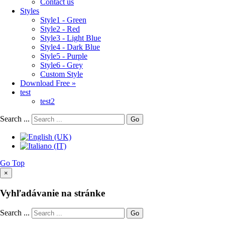
Contact us
Styles
Style1 - Green
Style2 - Red
Style3 - Light Blue
Style4 - Dark Blue
Style5 - Purple
Style6 - Grey
Custom Style
Download Free »
test
test2
Search ...
Go
Go Top
×
Vyhľadávanie na stránke
Search ...
Go