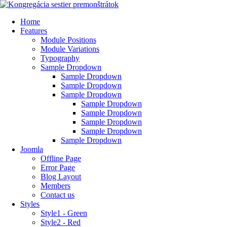
Home
Features
Module Positions
Module Variations
Typography
Sample Dropdown
Sample Dropdown
Sample Dropdown
Sample Dropdown
Sample Dropdown
Sample Dropdown
Sample Dropdown
Sample Dropdown
Sample Dropdown
Joomla
Offline Page
Error Page
Blog Layout
Members
Contact us
Styles
Style1 - Green
Style2 - Red