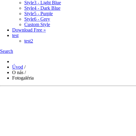
Style3 - Light Blue
Style4 - Dark Blue
Style5 - Purple
Style6 - Grey
Custom Style
Download Free »
test
test2
Search
Úvod
/
O nás
/
Fotogaléria