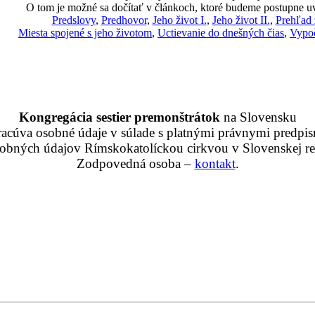
O tom je možné sa dočítať v článkoch, ktoré budeme postupne u
Predslovy
,
Predhovor
,
Jeho život I.
,
Jeho život II.
,
Prehľad 
Miesta spojené s jeho životom
,
Uctievanie do dnešných čias
,
Vypoč
Kongregácia sestier premonštrátok
na Slovensku
racúva osobné údaje v súlade s platnými právnymi predpis
obných údajov Rímskokatolíckou cirkvou v Slovenskej rep
Zodpovedná osoba –
kontakt
.