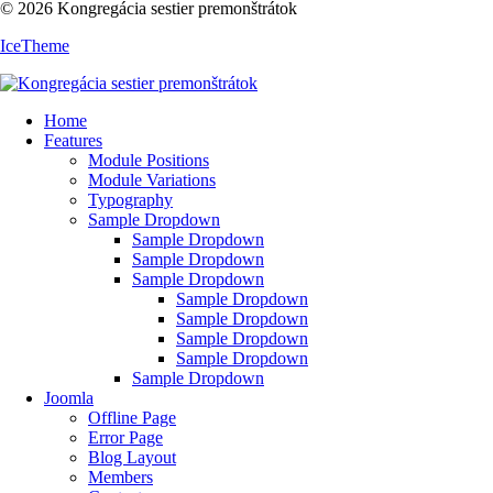
© 2026 Kongregácia sestier premonštrátok
IceTheme
Home
Features
Module Positions
Module Variations
Typography
Sample Dropdown
Sample Dropdown
Sample Dropdown
Sample Dropdown
Sample Dropdown
Sample Dropdown
Sample Dropdown
Sample Dropdown
Sample Dropdown
Joomla
Offline Page
Error Page
Blog Layout
Members