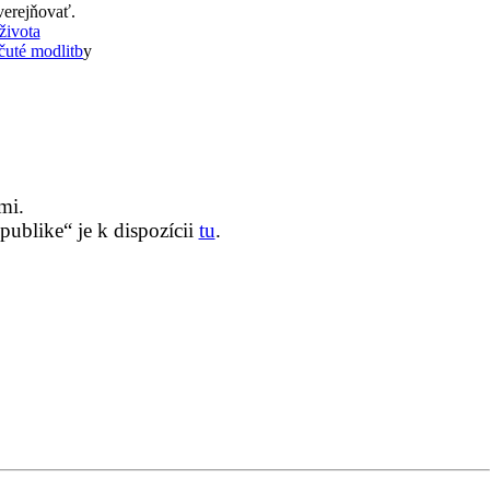
verejňovať.
života
uté modlitb
y
mi.
ublike“ je k dispozícii
tu
.