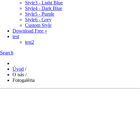
Style3 - Light Blue
Style4 - Dark Blue
Style5 - Purple
Style6 - Grey
Custom Style
Download Free »
test
test2
Search
Úvod
/
O nás
/
Fotogaléria