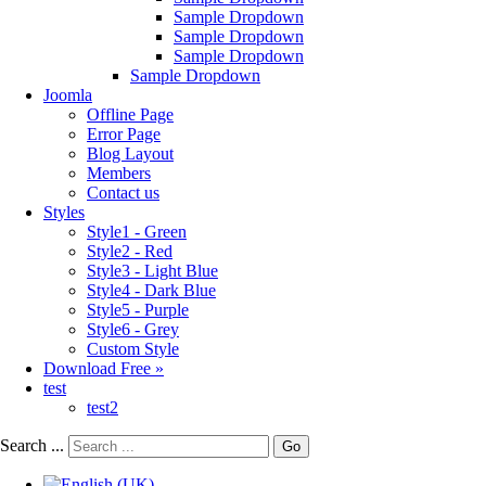
Sample Dropdown
Sample Dropdown
Sample Dropdown
Sample Dropdown
Joomla
Offline Page
Error Page
Blog Layout
Members
Contact us
Styles
Style1 - Green
Style2 - Red
Style3 - Light Blue
Style4 - Dark Blue
Style5 - Purple
Style6 - Grey
Custom Style
Download Free »
test
test2
Search ...
Go