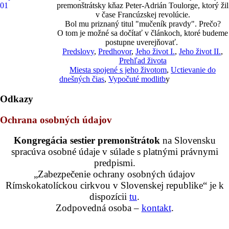
premonštrátsky kňaz Peter-Adrián Toulorge, ktorý žil
v čase Francúzskej revolúcie.
Bol mu priznaný titul "mučeník pravdy". Prečo?
O tom je možné sa dočítať v článkoch, ktoré budeme
postupne uverejňovať.
Predslovy
,
Predhovor
,
Jeho život I.
,
Jeho život II.
,
Prehľad života
Miesta spojené s jeho životom
,
Uctievanie do
dnešných čias
,
Vypočuté modlitb
y
Odkazy
Ochrana osobných údajov
Kongregácia sestier premonštrátok
na Slovensku
spracúva osobné údaje v súlade s platnými právnymi
predpismi.
„Zabezpečenie ochrany osobných údajov
Rímskokatolíckou cirkvou v Slovenskej republike“ je k
dispozícii
tu
.
Zodpovedná osoba –
kontakt
.