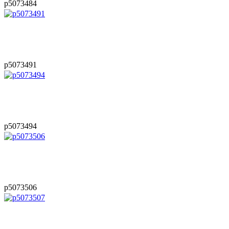
p5073484
p5073491
p5073494
p5073506