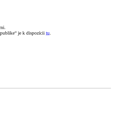
mi.
ublike“ je k dispozícii
tu
.