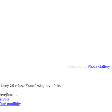
Powered by
Phoca Gallery
torý žil v čase Francúzskej revolúcie.
verejňovať.
života
uté modlitb
y