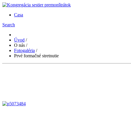
Casa
Search
Úvod
/
O nás
/
Fotogaléria
/
Prvé formačné stretnutie