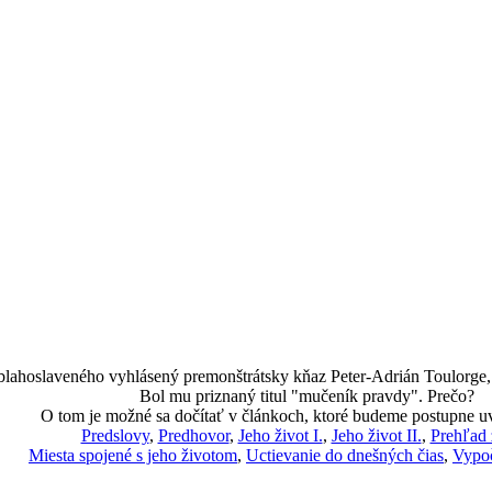
 blahoslaveného vyhlásený premonštrátsky kňaz Peter-Adrián Toulorge, k
Bol mu priznaný titul "mučeník pravdy". Prečo?
O tom je možné sa dočítať v článkoch, ktoré budeme postupne u
Predslovy
,
Predhovor
,
Jeho život I.
,
Jeho život II.
,
Prehľad 
Miesta spojené s jeho životom
,
Uctievanie do dnešných čias
,
Vypoč