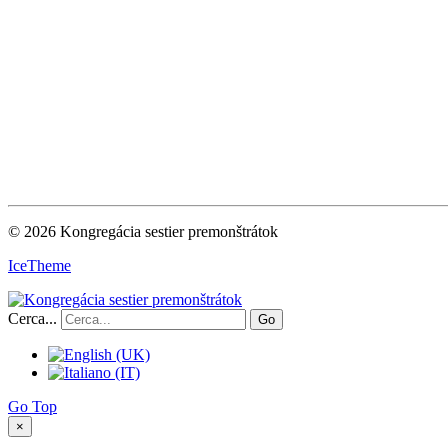
© 2026 Kongregácia sestier premonštrátok
IceTheme
Cerca...
Go
Go Top
×