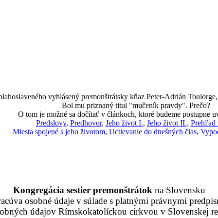
 blahoslaveného vyhlásený premonštrátsky kňaz Peter-Adrián Toulorge, k
Bol mu priznaný titul "mučeník pravdy". Prečo?
O tom je možné sa dočítať v článkoch, ktoré budeme postupne u
Predslovy
,
Predhovor
,
Jeho život I.
,
Jeho život II.
,
Prehľad 
Miesta spojené s jeho životom
,
Uctievanie do dnešných čias
,
Vypoč
Kongregácia sestier premonštrátok
na Slovensku
racúva osobné údaje v súlade s platnými právnymi predpis
obných údajov Rímskokatolíckou cirkvou v Slovenskej rep