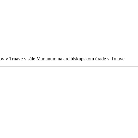
iárov v Trnave v sále Marianum na arcibiskupskom úrade v Trnave