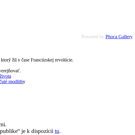
Powered by
Phoca Gallery
torý žil v čase Francúzskej revolúcie.
verejňovať.
života
uté modlitb
y
mi.
ublike“ je k dispozícii
tu
.