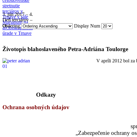
3. jún 2017 – 4.
Deň terciárov –
ce...
Ordering
Display Num
Životopis blahoslaveného Petra-Adriána Toulorge
V apríli 2012 bol za
Odkazy
Ochrana osobných údajov
sp
„Zabezpečenie ochrany os