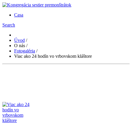
Casa
Search
Úvod
/
O nás
/
Fotogaléria
/
Viac ako 24 hodín vo vrbovskom kláštore