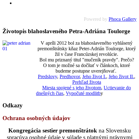
Powered by
Phoca Gallery
Životopis blahoslaveného Petra-Adriána Toulorge
V apríli 2012 bol za blahoslaveného vyhlásený
premonštrátsky kňaz Peter-Adrián Toulorge, ktorý
žil v čase Francúzskej revolúcie.
Bol mu priznaný titul "mučeník pravdy". Prečo?
O tom je možné sa dočítať v článkoch, ktoré
budeme postupne uverejňovať.
Predslovy
,
Predhovor
,
Jeho život I.
,
Jeho život II.
,
Prehľad života
Miesta spojené s jeho životom
,
Uctievanie do
dnešných čias
,
Vypočuté modlitb
y
Odkazy
Ochrana osobných údajov
Kongregácia sestier premonštrátok
na Slovensku
spracúva osobné údaje v súlade s platnými právnymi