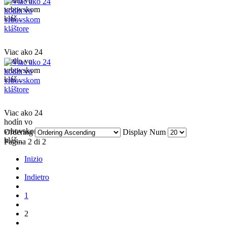
hodín vo
vrbovskom
kláš...
Viac ako 24
hodín vo
vrbovskom
kláš...
Viac ako 24
hodín vo
vrbovskom
Ordering
Display Num
kláš...
Pagina 2 di 2
Inizio
Indietro
1
2