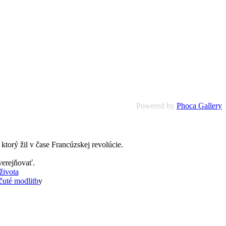
Powered by
Phoca Gallery
torý žil v čase Francúzskej revolúcie.
verejňovať.
života
uté modlitb
y