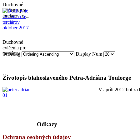
Duchovné
cvičenia pre
terciárov, ok...
Duchovné
cvičenia pre
terciárov, ok...
Ordering
Display Num
Životopis blahoslaveného Petra-Adriána Toulorge
V apríli 2012 bol za
Odkazy
Ochrana osobných údajov