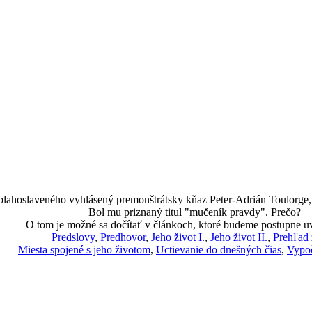
 blahoslaveného vyhlásený premonštrátsky kňaz Peter-Adrián Toulorge, k
Bol mu priznaný titul "mučeník pravdy". Prečo?
O tom je možné sa dočítať v článkoch, ktoré budeme postupne u
Predslovy
,
Predhovor
,
Jeho život I.
,
Jeho život II.
,
Prehľad 
Miesta spojené s jeho životom
,
Uctievanie do dnešných čias
,
Vypoč