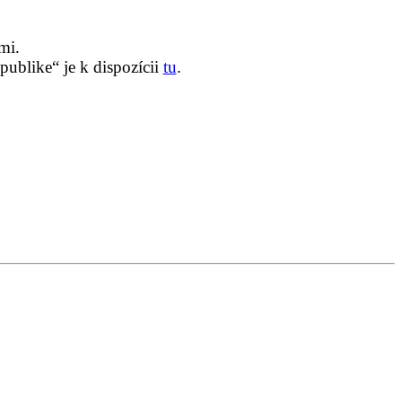
mi.
ublike“ je k dispozícii
tu
.