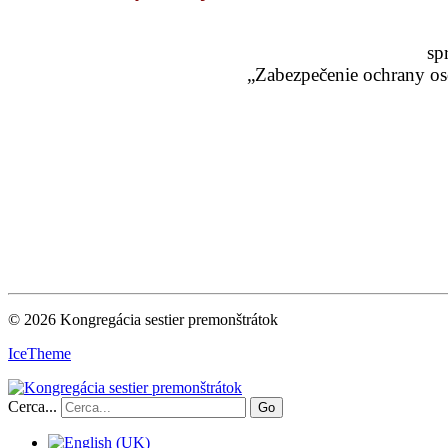
sp
„Zabezpečenie ochrany os
© 2026 Kongregácia sestier premonštrátok
IceTheme
Cerca...
Go