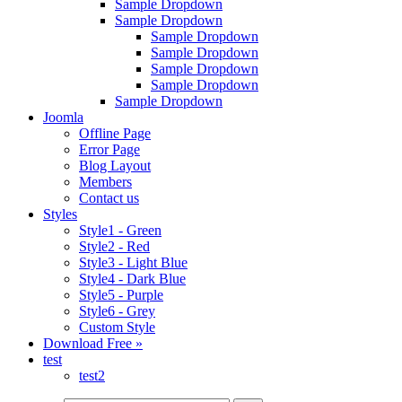
Sample Dropdown
Sample Dropdown
Sample Dropdown
Sample Dropdown
Sample Dropdown
Sample Dropdown
Sample Dropdown
Joomla
Offline Page
Error Page
Blog Layout
Members
Contact us
Styles
Style1 - Green
Style2 - Red
Style3 - Light Blue
Style4 - Dark Blue
Style5 - Purple
Style6 - Grey
Custom Style
Download Free »
test
test2