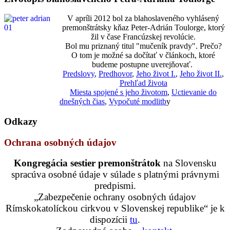
V apríli 2012 bol za blahoslaveného vyhlásený
premonštrátsky kňaz Peter-Adrián Toulorge, ktorý
žil v čase Francúzskej revolúcie.
Bol mu priznaný titul "mučeník pravdy". Prečo?
O tom je možné sa dočítať v článkoch, ktoré
budeme postupne uverejňovať.
Predslovy
,
Predhovor
,
Jeho život I.
,
Jeho život II.
,
Prehľad života
Miesta spojené s jeho životom
,
Uctievanie do
dnešných čias
,
Vypočuté modlitb
y
Odkazy
Ochrana osobných údajov
Kongregácia sestier premonštrátok
na Slovensku
spracúva osobné údaje v súlade s platnými právnymi
predpismi.
„Zabezpečenie ochrany osobných údajov
Rímskokatolíckou cirkvou v Slovenskej republike“ je k
dispozícii
tu
.