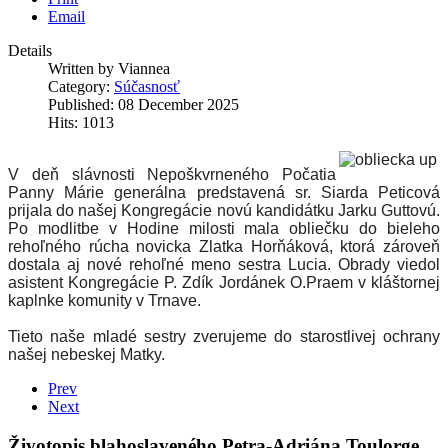
Email
Details
Written by
Viannea
Category:
Súčasnosť
Published: 08 December 2025
Hits: 1013
V deň slávnosti Nepoškvrneného Počatia
Panny Márie generálna predstavená sr. Siarda Peticová
prijala do našej Kongregácie novú kandidátku Jarku Guttovú.
Po modlitbe v Hodine milosti mala obliečku do bieleho
rehoľného rúcha novicka Zlatka Horňáková, ktorá zároveň
dostala aj nové rehoľné meno sestra Lucia. Obrady viedol
asistent Kongregácie P. Zdík Jordánek O.Praem v kláštornej
kaplnke komunity v Trnave.
Tieto naše mladé sestry zverujeme do starostlivej ochrany
našej nebeskej Matky.
Prev
Next
Životopis blahoslaveného Petra-Adriána Toulorge