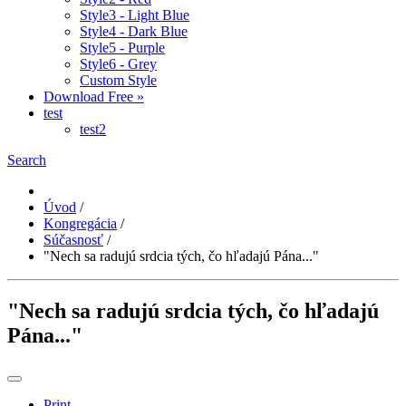
Style3 - Light Blue
Style4 - Dark Blue
Style5 - Purple
Style6 - Grey
Custom Style
Download Free »
test
test2
Search
Úvod
/
Kongregácia
/
Súčasnosť
/
"Nech sa radujú srdcia tých, čo hľadajú Pána..."
"Nech sa radujú srdcia tých, čo hľadajú
Pána..."
Print