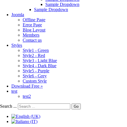
Sample Dropdown
Sample Dropdown
Joomla
Offline Page
Error Page
Blog Layout
Members
Contact us
Styles
Style1 - Green
Style2 - Red
Style3 - Light Blue
Style4 - Dark Blue
Style5 - Purple
Style6 - Grey
Custom Style
Download Free »
test
test2
Search ...
Go