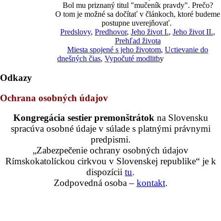
Bol mu priznaný titul "mučeník pravdy". Prečo?
O tom je možné sa dočítať v článkoch, ktoré budeme
postupne uverejňovať.
Predslovy
,
Predhovor
,
Jeho život I.
,
Jeho život II.
,
Prehľad života
Miesta spojené s jeho životom
,
Uctievanie do
dnešných čias
,
Vypočuté modlitb
y
Odkazy
Ochrana osobných údajov
Kongregácia sestier premonštrátok
na Slovensku
spracúva osobné údaje v súlade s platnými právnymi
predpismi.
„Zabezpečenie ochrany osobných údajov
Rímskokatolíckou cirkvou v Slovenskej republike“ je k
dispozícii
tu
.
Zodpovedná osoba –
kontakt
.