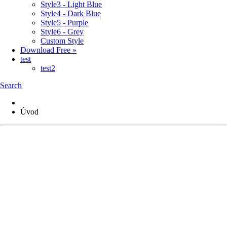
Style3 - Light Blue
Style4 - Dark Blue
Style5 - Purple
Style6 - Grey
Custom Style
Download Free »
test
test2
Search
Úvod