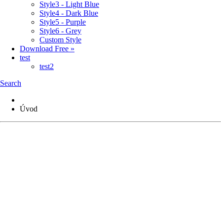
Style3 - Light Blue
Style4 - Dark Blue
Style5 - Purple
Style6 - Grey
Custom Style
Download Free »
test
test2
Search
Úvod