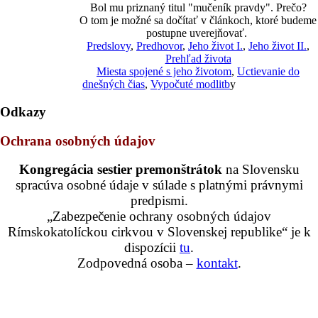
Bol mu priznaný titul "mučeník pravdy". Prečo?
O tom je možné sa dočítať v článkoch, ktoré budeme
postupne uverejňovať.
Predslovy
,
Predhovor
,
Jeho život I.
,
Jeho život II.
,
Prehľad života
Miesta spojené s jeho životom
,
Uctievanie do
dnešných čias
,
Vypočuté modlitb
y
Odkazy
Ochrana osobných údajov
Kongregácia sestier premonštrátok
na Slovensku
spracúva osobné údaje v súlade s platnými právnymi
predpismi.
„Zabezpečenie ochrany osobných údajov
Rímskokatolíckou cirkvou v Slovenskej republike“ je k
dispozícii
tu
.
Zodpovedná osoba –
kontakt
.