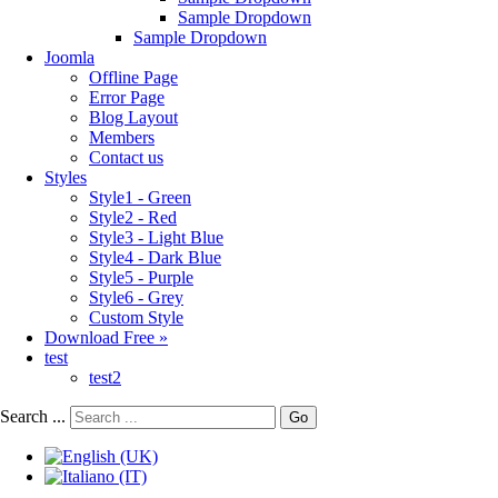
Sample Dropdown
Sample Dropdown
Joomla
Offline Page
Error Page
Blog Layout
Members
Contact us
Styles
Style1 - Green
Style2 - Red
Style3 - Light Blue
Style4 - Dark Blue
Style5 - Purple
Style6 - Grey
Custom Style
Download Free »
test
test2
Search ...
Go