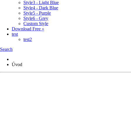
Style3 - Light Blue
Style4 - Dark Blue
Style5 - Purple
Style6 - Grey
Custom Style
Download Free »
test
test2
Search
Úvod