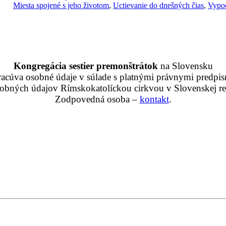
Miesta spojené s jeho životom
,
Uctievanie do dnešných čias
,
Vypoč
Kongregácia sestier premonštrátok
na Slovensku
racúva osobné údaje v súlade s platnými právnymi predpis
obných údajov Rímskokatolíckou cirkvou v Slovenskej rep
Zodpovedná osoba –
kontakt
.