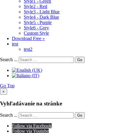
Style1 - Green
Style2 - Red
Style3 - Light Blue
Style4 - Dark Blue
Style5 - Purple
Style6 - Grey
Custom Style
Download Free »
test
test2
Search ...
Go
Go Top
×
Vyhľadávanie na stránke
Search ...
Go
Follow via Facebook
Follow via Youtube