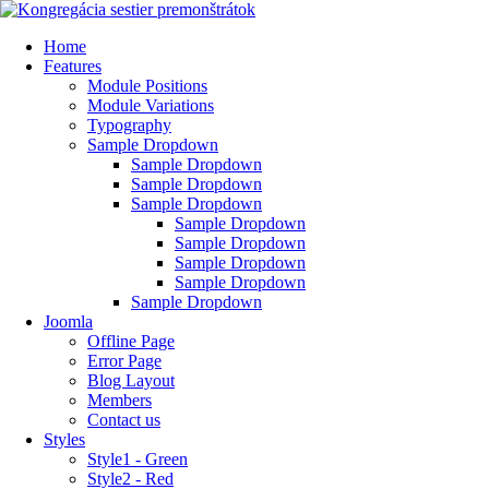
Home
Features
Module Positions
Module Variations
Typography
Sample Dropdown
Sample Dropdown
Sample Dropdown
Sample Dropdown
Sample Dropdown
Sample Dropdown
Sample Dropdown
Sample Dropdown
Sample Dropdown
Joomla
Offline Page
Error Page
Blog Layout
Members
Contact us
Styles
Style1 - Green
Style2 - Red