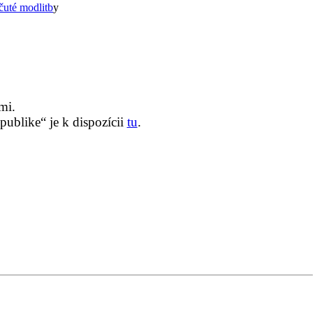
uté modlitb
y
mi.
ublike“ je k dispozícii
tu
.