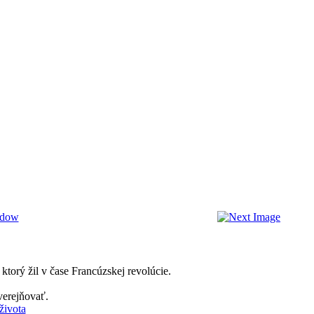
torý žil v čase Francúzskej revolúcie.
verejňovať.
života