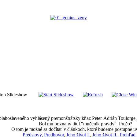
 blahoslaveného vyhlásený premonštrátsky kňaz Peter-Adrián Toulorge, k
Bol mu priznaný titul "mučeník pravdy". Prečo?
O tom je možné sa dočítať v článkoch, ktoré budeme postupne u
Predslovy
,
Predhovor
,
Jeho život I.
,
Jeho život II.
,
Prehľad 