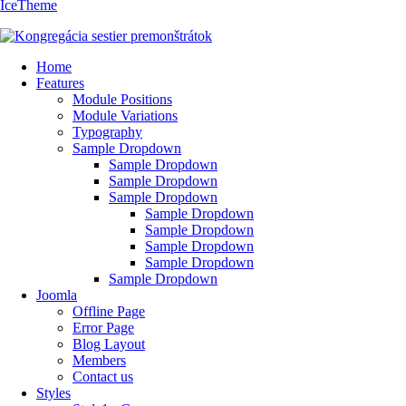
IceTheme
Home
Features
Module Positions
Module Variations
Typography
Sample Dropdown
Sample Dropdown
Sample Dropdown
Sample Dropdown
Sample Dropdown
Sample Dropdown
Sample Dropdown
Sample Dropdown
Sample Dropdown
Joomla
Offline Page
Error Page
Blog Layout
Members
Contact us
Styles