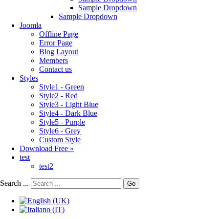
Sample Dropdown
Sample Dropdown
Joomla
Offline Page
Error Page
Blog Layout
Members
Contact us
Styles
Style1 - Green
Style2 - Red
Style3 - Light Blue
Style4 - Dark Blue
Style5 - Purple
Style6 - Grey
Custom Style
Download Free »
test
test2
Search ...
Go