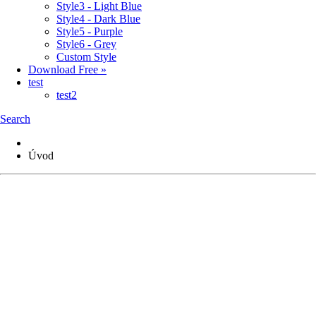
Style3 - Light Blue
Style4 - Dark Blue
Style5 - Purple
Style6 - Grey
Custom Style
Download Free »
test
test2
Search
Úvod