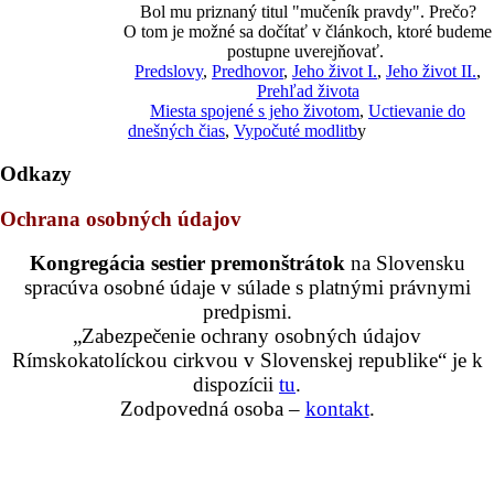
Bol mu priznaný titul "mučeník pravdy". Prečo?
O tom je možné sa dočítať v článkoch, ktoré budeme
postupne uverejňovať.
Predslovy
,
Predhovor
,
Jeho život I.
,
Jeho život II.
,
Prehľad života
Miesta spojené s jeho životom
,
Uctievanie do
dnešných čias
,
Vypočuté modlitb
y
Odkazy
Ochrana osobných údajov
Kongregácia sestier premonštrátok
na Slovensku
spracúva osobné údaje v súlade s platnými právnymi
predpismi.
„Zabezpečenie ochrany osobných údajov
Rímskokatolíckou cirkvou v Slovenskej republike“ je k
dispozícii
tu
.
Zodpovedná osoba –
kontakt
.