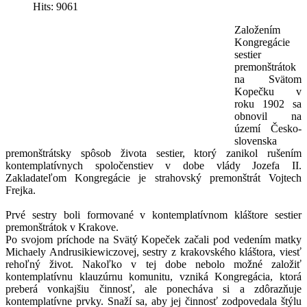
Hits: 9061
Založením
Kongregácie
sestier
premonštrátok
na Svätom
Kopečku v
roku 1902 sa
obnovil na
území Česko-
slovenska
premonštrátsky spôsob života sestier, ktorý zanikol rušením
kontemplatívnych spoločenstiev v dobe vlády Jozefa II.
Zakladateľom Kongregácie je strahovský premonštrát Vojtech
Frejka.
Prvé sestry boli formované v kontemplatívnom kláštore sestier
premonštrátok v Krakove.
Po svojom príchode na Svätý Kopeček začali pod vedením matky
Michaely Andrusikiewiczovej, sestry z krakovského kláštora, viesť
rehoľný život. Nakoľko v tej dobe nebolo možné založiť
kontemplatívnu klauzúrnu komunitu, vzniká Kongregácia, ktorá
preberá vonkajšiu činnosť, ale ponecháva si a zdôrazňuje
kontemplatívne prvky. Snaží sa, aby jej činnosť zodpovedala štýlu