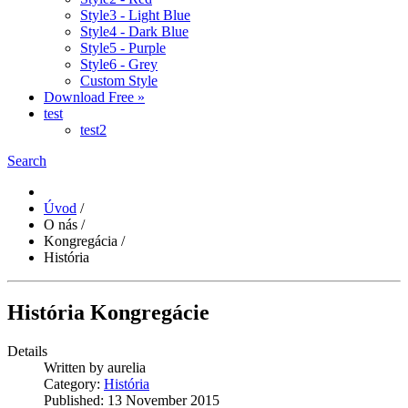
Style3 - Light Blue
Style4 - Dark Blue
Style5 - Purple
Style6 - Grey
Custom Style
Download Free »
test
test2
Search
Úvod
/
O nás
/
Kongregácia
/
História
História Kongregácie
Details
Written by
aurelia
Category:
História
Published: 13 November 2015