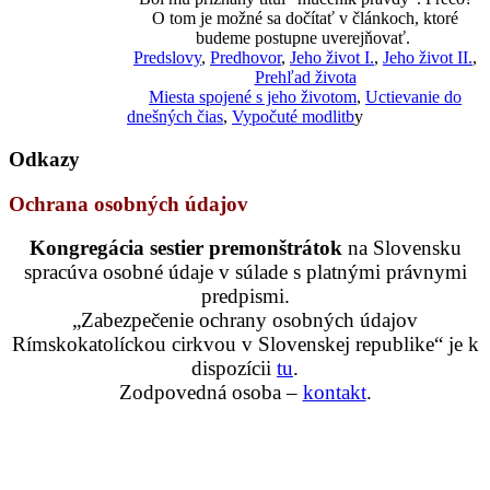
O tom je možné sa dočítať v článkoch, ktoré
budeme postupne uverejňovať.
Predslovy
,
Predhovor
,
Jeho život I.
,
Jeho život II.
,
Prehľad života
Miesta spojené s jeho životom
,
Uctievanie do
dnešných čias
,
Vypočuté modlitb
y
Odkazy
Ochrana osobných údajov
Kongregácia sestier premonštrátok
na Slovensku
spracúva osobné údaje v súlade s platnými právnymi
predpismi.
„Zabezpečenie ochrany osobných údajov
Rímskokatolíckou cirkvou v Slovenskej republike“ je k
dispozícii
tu
.
Zodpovedná osoba –
kontakt
.