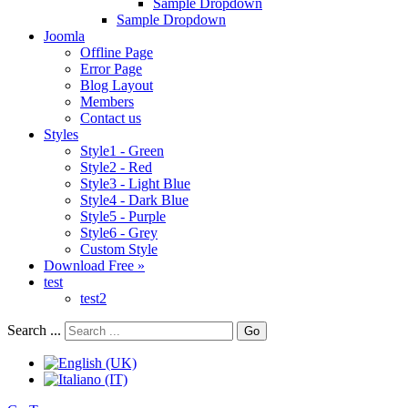
Sample Dropdown
Sample Dropdown
Joomla
Offline Page
Error Page
Blog Layout
Members
Contact us
Styles
Style1 - Green
Style2 - Red
Style3 - Light Blue
Style4 - Dark Blue
Style5 - Purple
Style6 - Grey
Custom Style
Download Free »
test
test2
Search ...
Go