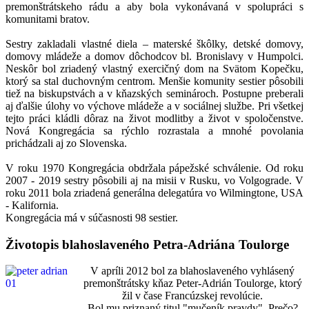
premonštrátskeho rádu a aby bola vykonávaná v spolupráci s
komunitami bratov.
Sestry zakladali vlastné diela – materské škôlky, detské domovy,
domovy mládeže a domov dôchodcov bl. Bronislavy v Humpolci.
Neskôr bol zriadený vlastný exercičný dom na Svätom Kopečku,
ktorý sa stal duchovným centrom. Menšie komunity sestier pôsobili
tiež na biskupstvách a v kňazských seminároch. Postupne preberali
aj ďalšie úlohy vo výchove mládeže a v sociálnej službe. Pri všetkej
tejto práci kládli dôraz na život modlitby a život v spoločenstve.
Nová Kongregácia sa rýchlo rozrastala a mnohé povolania
prichádzali aj zo Slovenska.
V roku 1970 Kongregácia obdržala pápežské schválenie. Od roku
2007 - 2019 sestry pôsobili aj na misii v Rusku, vo Volgograde. V
roku 2011 bola zriadená generálna delegatúra vo Wilmingtone, USA
- Kalifornia.
Kongregácia má v súčasnosti 98 sestier.
Životopis blahoslaveného Petra-Adriána Toulorge
V apríli 2012 bol za blahoslaveného vyhlásený
premonštrátsky kňaz Peter-Adrián Toulorge, ktorý
žil v čase Francúzskej revolúcie.
Bol mu priznaný titul "mučeník pravdy". Prečo?