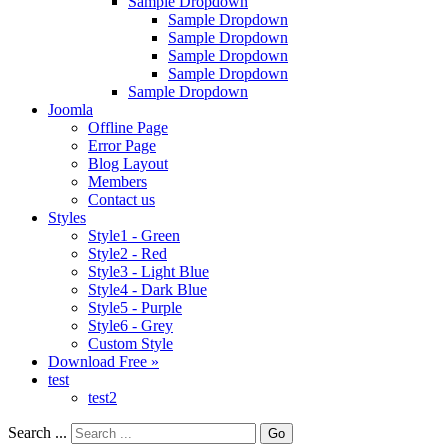
Sample Dropdown
Sample Dropdown
Sample Dropdown
Sample Dropdown
Sample Dropdown
Sample Dropdown
Joomla
Offline Page
Error Page
Blog Layout
Members
Contact us
Styles
Style1 - Green
Style2 - Red
Style3 - Light Blue
Style4 - Dark Blue
Style5 - Purple
Style6 - Grey
Custom Style
Download Free »
test
test2
Search ...
Go