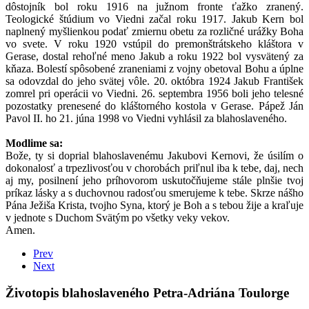
dôstojník bol roku 1916 na južnom fronte ťažko zranený.
Teologické štúdium vo Viedni začal roku 1917. Jakub Kern bol
naplnený myšlienkou podať zmiernu obetu za rozličné urážky Boha
vo svete. V roku 1920 vstúpil do premonštrátskeho kláštora v
Gerase, dostal rehoľné meno Jakub a roku 1922 bol vysvätený za
kňaza. Bolestí spôsobené zraneniami z vojny obetoval Bohu a úplne
sa odovzdal do jeho svätej vôle. 20. októbra 1924 Jakub František
zomrel pri operácii vo Viedni. 26. septembra 1956 boli jeho telesné
pozostatky prenesené do kláštorného kostola v Gerase. Pápež Ján
Pavol II. ho 21. júna 1998 vo Viedni vyhlásil za blahoslaveného.
Modlime sa:
Bože, ty si doprial blahoslavenému Jakubovi Kernovi, že úsilím o
dokonalosť a trpezlivosťou v chorobách priľnul iba k tebe, daj, nech
aj my, posilnení jeho príhovorom uskutočňujeme stále plnšie tvoj
príkaz lásky a s duchovnou radosťou smerujeme k tebe. Skrze nášho
Pána Ježiša Krista, tvojho Syna, ktorý je Boh a s tebou žije a kraľuje
v jednote s Duchom Svätým po všetky veky vekov.
Amen.
Prev
Next
Životopis blahoslaveného Petra-Adriána Toulorge