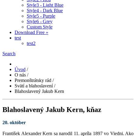
Style3 - Light Blue
Style4 - Dark Blue
Style5 - Purple
Style6 - Grey
Custom Style
Download Free »
test
test2
Search
Úvod
/
O nás
/
Premonštrátsky rád
/
Svätí a blahoslavení
/
Blahoslavený Jakub Kern
Blahoslavený Jakub Kern, kňaz
20. október
František Alexander Kern sa narodil 11. apríla 1897 vo Viedni. Ako