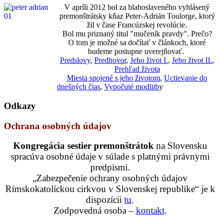
V apríli 2012 bol za blahoslaveného vyhlásený
premonštrátsky kňaz Peter-Adrián Toulorge, ktorý
žil v čase Francúzskej revolúcie.
Bol mu priznaný titul "mučeník pravdy". Prečo?
O tom je možné sa dočítať v článkoch, ktoré
budeme postupne uverejňovať.
Predslovy
,
Predhovor
,
Jeho život I.
,
Jeho život II.
,
Prehľad života
Miesta spojené s jeho životom
,
Uctievanie do
dnešných čias
,
Vypočuté modlitb
y
Odkazy
Ochrana osobných údajov
Kongregácia sestier premonštrátok
na Slovensku
spracúva osobné údaje v súlade s platnými právnymi
predpismi.
„Zabezpečenie ochrany osobných údajov
Rímskokatolíckou cirkvou v Slovenskej republike“ je k
dispozícii
tu
.
Zodpovedná osoba –
kontakt
.