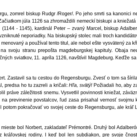
u, zomrel biskup Rudgr /Roger/. Po jeho smrti sa kanonici n
iatkom júla 1126 sa zhromaždili nemeckí biskupi a kniežatá na 
I. (1144 - 1145), kardinál Peter – zvaný Marcel, biskup Adalb
ili vzniknuté neporiadky. Na biskupský stolec mali troch kandidá
 aj menovaný a používal tento titul, ale nebol ešte vysvätený za k
na svoju stranu prepošta magdeburgskej kapituly. Obaja neus
ných sviatkov, 11. apríla 1126, navštívil Magdeburg. Keďže sa 
rt. Zastavil sa tu cestou do Regensburgu. Zvesť o tom sa šírila 
 predsa ho tu zazreli a kričali:
Hľa, svätý!
Požiadali ho, aby z
lil práve záležitosti snemu. Vysvetlil povinnosti kniežat, závä
 na previnenie povstalcov, ľud zasa prisahal vernosť svojmu 
el potom pokračovať vo svojej ceste do Regensburgu, ale kráľ 
 mieste bol Norbert, zakladateľ Prémontré. Druhý bol Adalberón 
d z kráľovskej rodiny. I keď bol len subdiakon, pre svoje čno