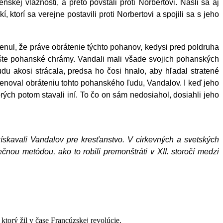
ej vlažnosti, a preto povstali proti Norbertovi. Našli sa aj
, ktorí sa verejne postavili proti Norbertovi a spojili sa s jeho
menul, že práve obrátenie týchto pohanov, kedysi pred poldruha
 ešte pohanské chrámy. Vandali mali všade svojich pohanských
 akosi strácala, predsa ho čosi hnalo, aby hľadal stratené
 venoval obráteniu tohto pohanského ľudu, Vandalov. I keď jeho
rých potom stavali iní. To čo on sám nedosiahol, dosiahli jeho
ískavali Vandalov pre kresťanstvo. V cirkevných a svetských
čnou metódou, ako to robili premonštráti v XII. storočí medzi
torý žil v čase Francúzskej revolúcie.