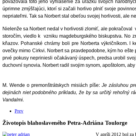
považovala toto jeho vyhlásenie za urážku svojich národných
úprimne zmýšľajúci, ktorí si začali horlivo plniť svoje povinnos
nepriateľmi. Tak sa Norbert stal obeťou svojej horlivosti, ale 
Nielenže sa Norbert nedal v horlivosti zlomiť, ale pokračoval
storočím, viedlo k vzniku magdeburgského biskupstva. No zre
kňazov. Pohanské chrámy boli pre Norberta výkričníkom. I 
ovečky mimo Cirkvi. Norbert sa pravdepodobne, kým ho ešte pln
prvé pokusy nepriniesli očakávaný úspech, predsa urobil svojí
duchovní synovia. Norbert radil svojim synom, apoštolom, aby 
M. Wende o premonštrátskych misiách píše:
Je zásluhou pr
dejinách niet podobného príkladu, že by sa určitý rehoľný rá
Vandalmi.
Prev
Životopis blahoslaveného Petra-Adriána Toulorge
V apríli 2012 bol za