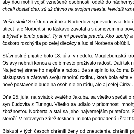
aby ňou mohli vojsť vznešené osobnosti, odeté do nádhernýc
chceli dostať dnu, sú už dávno na svojom mieste. Nevidíš vzn
Nešťastník!
Skríkli na vrátnika Norbertovi sprievodcovia, kto
utiecť, ale Norbert si ho láskavo zavolal a s úsmevom mu pov
a bývať v tomto paláci. Ty si mi povedal pravdu. Ako úbohý a
čoskoro rozchýrila po celej diecézy a ľud si Norberta obľúbil.
Slávnostné prijatie bolo 18. júla, v nedeľu. Magdeburgská kro
Oslavy nebrali konca a celé mesto prežívalo radosť. Dali tak n
Na jednej strane ho napĺňala radosť, že sa splnilo to, čo mu B
biskupstvo a zároveň svoju rehoľnú rodinu, ktorá bola ešte v 
nové postavenie bude na osoh nielen rádu, ale aj celej Cirkvi.
Dňa 25. júla, na sviatok svätého Jakuba, sa všetko spečatilo
syn Ľudovíta z Turingu. Všetko sa udialo v prítomnosti mnohý
zbožnosťou Norberta a stal sa jeho najvernejším priateľom. 
storočí. V mravných záležitostiach im bola podriadená i šľachta
Biskupi v tých časoch chránili ženy od zneuctenia, chránili p