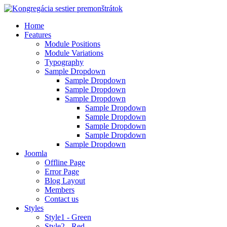
Home
Features
Module Positions
Module Variations
Typography
Sample Dropdown
Sample Dropdown
Sample Dropdown
Sample Dropdown
Sample Dropdown
Sample Dropdown
Sample Dropdown
Sample Dropdown
Sample Dropdown
Joomla
Offline Page
Error Page
Blog Layout
Members
Contact us
Styles
Style1 - Green
Style2 - Red