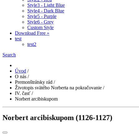
Style3 - Light Blue
Style4 - Dark Blue
Style5 - Purple
Style6 - Grey
Custom Style
Download Free »
test
test2
Search
Úvod
/
O nás
/
Premonštrátsky rád
/
Životopis svätého Norberta na pokračovanie
/
IV. časť
/
Norbert arcibiskupom
Norbert arcibiskupom (1126-1127)