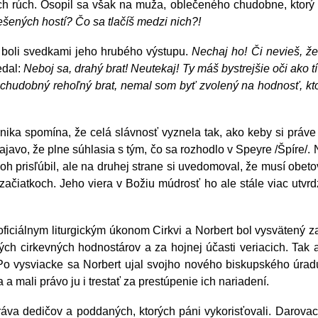
h rúch. Osopil sa však na muža, oblečeného chudobne, ktorý i
ešených hostí? Čo sa tlačíš medzi nich?!
rí boli svedkami jeho hrubého výstupu.
Nechaj ho! Či nevieš, že
edal:
Neboj sa, drahý brat! Neutekaj! Ty máš bystrejšie oči ako tí 
 chudobný rehoľný brat, nemal som byť zvolený na hodnosť, kto
nika spomína, že celá slávnosť vyznela tak, ako keby si práve v
ajavo, že plne súhlasia s tým, čo sa rozhodlo v Speyre /Špíre/.
oh prisľúbil, ale na druhej strane si uvedomoval, že musí obeto
začiatkoch. Jeho viera v Božiu múdrosť ho ale stále viac utvrd
 oficiálnym liturgickým úkonom Cirkvi a Norbert bol vysvätený
ch cirkevných hodnostárov a za hojnej účasti veriacich. Tak a
Po vysviacke sa Norbert ujal svojho nového biskupského úradu
 a mali právo ju i trestať za prestúpenie ich nariadení.
ráva dedičov a poddaných, ktorých páni vykorisťovali. Darovaci