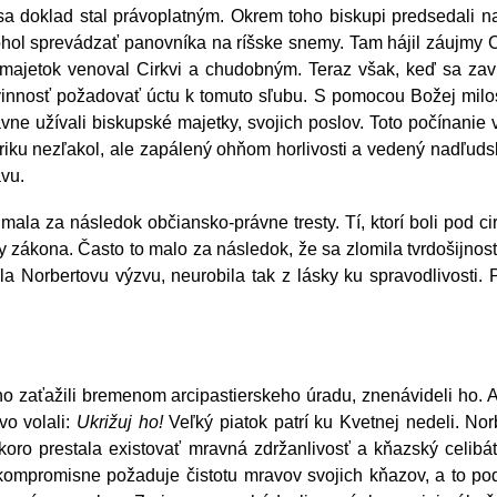
sa doklad stal právoplatným. Okrem toho biskupi predsedali n
ohol sprevádzať panovníka na ríšske snemy. Tam hájil záujmy Ci
j majetok venoval Cirkvi a chudobným. Teraz však, keď sa zav
ovinnosť požadovať úctu k tomuto sľubu. S pomocou Božej milo
rávne užívali biskupské majetky, svojich poslov. Toto počínanie
iku nezľakol, ale zapálený ohňom horlivosti a vedený nadľudskou s
avu.
la za následok občiansko-právne tresty. Tí, ktorí boli pod ci
zákona. Často to malo za následok, že sa zlomila tvrdošijnosť 
hla Norbertovu výzvu, neurobila tak z lásky ku spravodlivosti. P
 ho zaťažili bremenom arcipastierskeho úradu, znenávideli ho. 
vo volali:
Ukrižuj ho!
Veľký piatok patrí ku Kvetnej nedeli. Nor
oro prestala existovať mravná zdržanlivosť a kňazský celibát.
ekompromisne požaduje čistotu mravov svojich kňazov, a to po