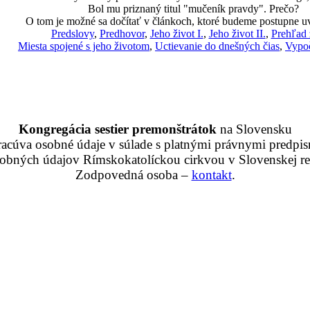
Bol mu priznaný titul "mučeník pravdy". Prečo?
O tom je možné sa dočítať v článkoch, ktoré budeme postupne u
Predslovy
,
Predhovor
,
Jeho život I.
,
Jeho život II.
,
Prehľad 
Miesta spojené s jeho životom
,
Uctievanie do dnešných čias
,
Vypoč
Kongregácia sestier premonštrátok
na Slovensku
racúva osobné údaje v súlade s platnými právnymi predpis
obných údajov Rímskokatolíckou cirkvou v Slovenskej rep
Zodpovedná osoba –
kontakt
.