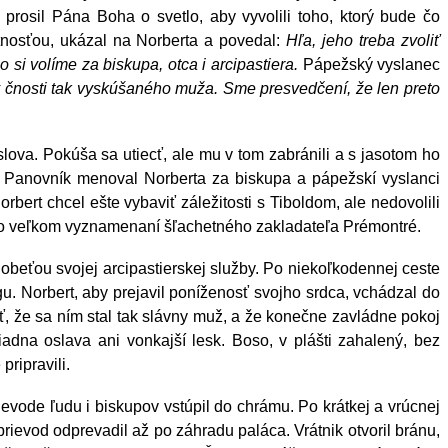
 prosil Pána Boha o svetlo, aby vyvolili toho, ktorý bude čo
ištnosťou, ukázal na Norberta a povedal:
Hľa, jeho treba zvoliť
o si volíme za biskupa, otca i arcipastiera.
Pápežský vyslanec
 čnosti tak vyskúšaného muža. Sme presvedčení, že len preto
lova. Pokúša sa utiecť, ale mu v tom zabránili a s jasotom ho
. Panovník menoval Norberta za biskupa a pápežskí vyslanci
bert chcel ešte vybaviť záležitosti s Tiboldom, ale nedovolili
ou o veľkom vyznamenaní šľachetného zakladateľa Prémontré.
obeťou svojej arcipastierskej služby. Po niekoľkodennej ceste
u. Norbert, aby prejavil poníženosť svojho srdca, vchádzal do
ť, že sa ním stal tak slávny muž, a že konečne zavládne pokoj
adna oslava ani vonkajší lesk. Boso, v plášti zahalený, bez
pripravili.
rievode ľudu i biskupov vstúpil do chrámu. Po krátkej a vrúcnej
rievod odprevadil až po záhradu paláca. Vrátnik otvoril bránu,