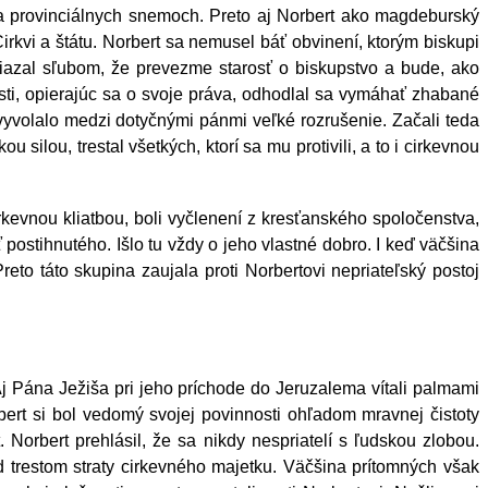
a provinciálnych snemoch. Preto aj Norbert ako magdeburský
rkvi a štátu. Norbert sa nemusel báť obvinení, ktorým biskupi
iazal sľubom, že prevezme starosť o biskupstvo a bude, ako
sti, opierajúc sa o svoje práva, odhodlal sa vymáhať zhabané
 vyvolalo medzi dotyčnými pánmi veľké rozrušenie. Začali teda
ilou, trestal všetkých, ktorí sa mu protivili, a to i cirkevnou
rkevnou kliatbou, boli vyčlenení z kresťanského spoločenstva,
postihnutého. Išlo tu vždy o jeho vlastné dobro. I keď väčšina
reto táto skupina zaujala proti Norbertovi nepriateľský postoj
Aj Pána Ježiša pri jeho príchode do Jeruzalema vítali palmami
bert si bol vedomý svojej povinnosti ohľadom mravnej čistoty
 Norbert prehlásil, že sa nikdy nespriatelí s ľudskou zlobou.
d trestom straty cirkevného majetku. Väčšina prítomných však