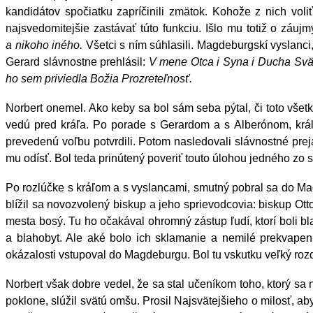
kandidátov spočiatku zapríčinili zmätok. Kohože z nich voli
najsvedomitejšie zastávať túto funkciu. Išlo mu totiž o záu
a nikoho iného.
Všetci s ním súhlasili. Magdeburgskí vyslanci
Gerard slávnostne prehlásil:
V mene Otca i Syna i Ducha Svät
ho sem priviedla Božia Prozreteľnosť.
Norbert onemel. Ako keby sa bol sám seba pýtal, či toto všet
vedú pred kráľa. Po porade s Gerardom a s Alberónom, kráľ
prevedenú voľbu potvrdili. Potom nasledovali slávnostné preja
mu odísť. Bol teda prinútený poveriť touto úlohou jedného zo
Po rozlúčke s kráľom a s vyslancami, smutný pobral sa do Mag
blížil sa novozvolený biskup a jeho sprievodcovia: biskup Ot
mesta bosý. Tu ho očakával ohromný zástup ľudí, ktorí boli b
a blahobyt. Ale aké bolo ich sklamanie a nemilé prekvapeni
okázalosti vstupoval do Magdeburgu. Bol tu vskutku veľký rozdie
Norbert však dobre vedel, že sa stal učeníkom toho, ktorý sa n
poklone, slúžil svätú omšu. Prosil Najsvätejšieho o milosť, a