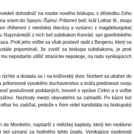
evedeli dohodnúť na osobe nového biskupa, v dôsledku čoho
snem do Speyru /Špíru/. Prítomní boli: kráľ Lothar III., dvaja
eron /Alberon/ z mestskej diecézy a vyslanci z magdeburgskej
tov. Najznámejší z nich bol subdiakon Konrád, syn guerfutského
ňaza. Proti jeho voľbe sa však postavil opát z Bergenu, ktorý sa
tále pripomínali, že zvoliť za biskupa subdiakona, je proti
mu nepodarilo utíšiť stranícke nepokoje, na radu vynikajúcich
rýchle a dostala sa i na kráľovský dvor. Norbert sa utiahol do
a prítomnosti vysokého duchovenstva a kráľa predniesol svoju
znosť poslušnosti poddaných, hovoril o správe Cirkvi a o voľbe
kráľovi. Nezhody medzi obyvateľmi sa zahladili. Po kázni bol
Lothar ho zadržal, pretože v ňom videl kandidáta na biskupský
de Montrelin, najstarší z métzkej kapituly, ktorý len nedávno
sti bol uznaný za hodného tohto úradu. Vynikajúce osobnosti