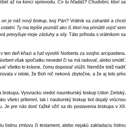
šiel až na konci sprievodu.
Čo tu hľadáš? Chudobní, ktorí sa
 on je náš nový biskup, tvoj Pán?
Vrátnik sa zahanbil a chcel
ostatní. Ty ma lepšie poznáš ako tí, ktorí ma prinútili vojsť sem
rá prevyšuje moje zásluhy a sily.
Táto príhoda s vrátnikom sa
 ten deň kňazi a ľud vyvolili Norberta za svojho arcipastiera.
 Norbert však spočiatku nevedel či sa má radovať, alebo smútiť.
vať všetko to krásne, čomu doposiaľ slúžil. Nemôže totiž riadiť
zovala v istote, že Boh nič nekoná zbytočne, a že aj toto jeho
 za biskupa. Vysviacku viedol naumburský biskup Udon Zeitský,
ko všetci prítomní, tak i nauburský biskup bol dojatý vrúcnou
. Je pre nás dosť ťažké vžiť sa do postavenia biskupa v XII.
u listinu zmluvu či testament, alebo nejakú zakladaciu listinu