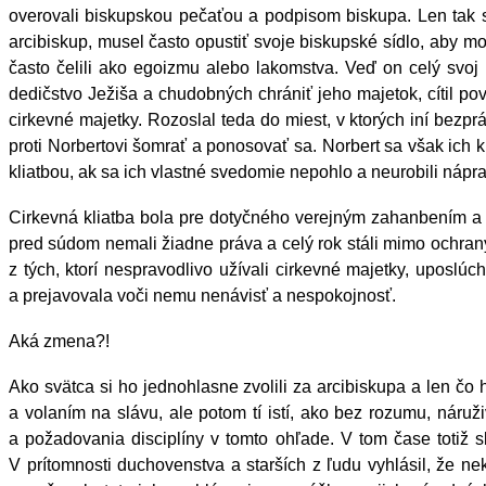
overovali biskupskou pečaťou a podpisom biskupa. Len tak 
arcibiskup, musel často opustiť svoje biskupské sídlo, aby m
často čelili ako egoizmu alebo lakomstva. Veď on celý svo
dedičstvo Ježiša a chudobných chrániť jeho majetok, cítil p
cirkevné majetky. Rozoslal teda do miest, v ktorých iní bezp
proti Norbertovi šomrať a ponosovať sa. Norbert sa však ich kr
kliatbou, ak sa ich vlastné svedomie nepohlo a neurobili nápr
Cirkevná kliatba bola pre dotyčného verejným zahanbením a ma
pred súdom nemali žiadne práva a celý rok stáli mimo ochrany 
z tých, ktorí nespravodlivo užívali cirkevné majetky, uposlúc
a prejavovala voči nemu nenávisť a nespokojnosť.
Aká zmena?!
Ako svätca si ho jednohlasne zvolili za arcibiskupa a len čo
a volaním na slávu, ale potom tí istí, ako bez rozumu, náruži
a požadovania disciplíny v tomto ohľade. V tom čase totiž sk
V prítomnosti duchovenstva a starších z ľudu vyhlásil, že n