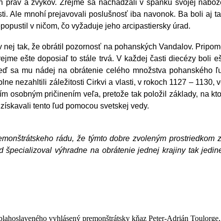
 práv a zvykov. Zrejme sa nachádzali v spánku svojej nábožensk
ti. Ale mnohí prejavovali poslušnosť iba navonok. Ba boli aj takí
nepopustil v ničom, čo vyžaduje jeho arcipastiersky úrad.
 v nej tak, že obrátil pozornosť na pohanských Vandalov. Pripo
jme ešte doposiaľ to stále trvá. V každej časti diecézy boli
keď sa mu nádej na obrátenie celého množstva pohanského ľudu
e nezahltili záležitosti Cirkvi a vlasti, v rokoch 1127 – 1130,
m osobným pričinením veľa, pretože tak položil základy, na kto
získavali tento ľud pomocou svetskej vedy.
emonštrátskeho rádu, že týmto dobre zvoleným prostriedkom z
d špecializoval výhradne na obrátenie jednej krajiny tak jedine
 blahoslaveného vyhlásený premonštrátsky kňaz Peter-Adrián Toulorge, k