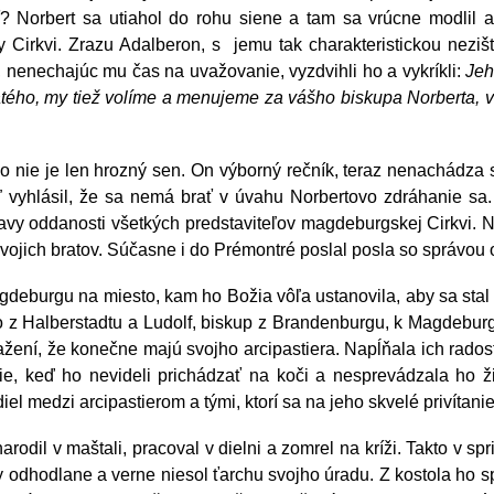
ť? Norbert sa utiahol do rohu siene a tam sa vrúcne modlil a
jmy Cirkvi. Zrazu Adalberon, s jemu tak charakteristickou nez
, nenechajúc mu čas na uvažovanie, vyzdvihli ho a vykríkli:
Jeh
ého, my tiež volíme a menujeme za vášho biskupa Norberta, v
ko nie je len hrozný sen. On výborný rečník, teraz nenachádza s
 vyhlásil, že sa nemá brať v úvahu Norbertovo zdráhanie sa
vy oddanosti všetkých predstaviteľov magdeburgskej Cirkvi. Nor
 svojich bratov. Súčasne i do Prémontré poslal posla so správ
deburgu na miesto, kam ho Božia vôľa ustanovila, aby sa stal 
to z Halberstadtu a Ludolf, biskup z Brandenburgu, k Magdeburg
lažení, že konečne majú svojho arcipastiera. Napĺňala ich rados
e, keď ho nevideli prichádzať na koči a nesprevádzala ho ži
l medzi arcipastierom a tými, ktorí sa na jeho skvelé privítanie 
arodil v maštali, pracoval v dielni a zomrel na kríži. Takto v sp
by odhodlane a verne niesol ťarchu svojho úradu. Z kostola ho sp