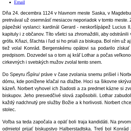
Email
Dňa 24. decembra 1124 v hlavnom meste Saska, v Magdeburg
pretrvával už osemnásť mesiacov neporiadok v tomto meste. Zač
pápežskí vyslanci: kardinál Gerard - neskoršípápež Lucius I
kapituly i z občanov. Títo všetci sa zhromaždili, aby odstrán
grófa. Kňazi, šľachta i ľud si ho priali za biskupa. Bol ním už
tiež volal Konrád. Bergenskému opátovi sa podarilo získať 
predpisom. Dozvedel sa o tom aj kráľ Lothar a počas veľkonoč
cirkevných i svetských mužov zvolal tento snem.
Do Speyru /Špíru/ práve v čase zvolania snemu prišiel i Norbe
dómu, kde ponížene kľačal na dlažbe. Hoci sa šikovne skrýval,
kázeň. Norbert vyhovel ich žiadosti a za predmet kázne si zvo
biskupov. Jeho presvedčivé slová zapôsobili. Lothar zabudol
každý nadchnutý pre služby Božie a k horlivosti. Norbert chc
stolec.
Voľba sa teda započala a opäť boli traja kandidáti. Na prvom
odmietol prijať biskupstvo Halberstadtska. Tretí bol Konrá