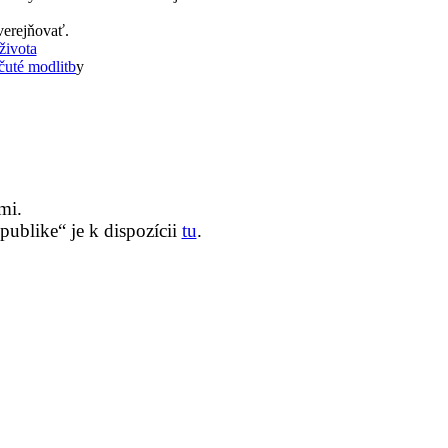
verejňovať.
života
uté modlitb
y
mi.
ublike“ je k dispozícii
tu
.