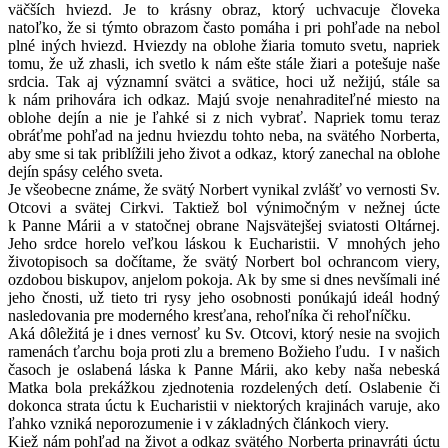
väčších hviezd. Je to krásny obraz, ktorý uchvacuje človeka
natoľko, že si týmto obrazom často pomáha i pri pohľade na nebol
plné iných hviezd. Hviezdy na oblohe žiaria tomuto svetu, napriek
tomu, že už zhasli, ich svetlo k nám ešte stále žiari a potešuje naše
srdcia. Tak aj významní svätci a svätice, hoci už nežijú, stále sa
k nám prihovára ich odkaz. Majú svoje nenahraditeľné miesto na
oblohe dejín a nie je ľahké si z nich vybrať. Napriek tomu teraz
obráťme pohľad na jednu hviezdu tohto neba, na svätého Norberta,
aby sme si tak priblížili jeho život a odkaz, ktorý zanechal na oblohe
dejín spásy celého sveta.
Je všeobecne známe, že svätý Norbert vynikal zvlášť vo vernosti Sv.
Otcovi a svätej Cirkvi. Taktiež bol výnimočným v nežnej úcte
k Panne Márii a v statočnej obrane Najsvätejšej sviatosti Oltárnej.
Jeho srdce horelo veľkou láskou k Eucharistii. V mnohých jeho
životopisoch sa dočítame, že svätý Norbert bol ochrancom viery,
ozdobou biskupov, anjelom pokoja. Ak by sme si dnes nevšímali iné
jeho čnosti, už tieto tri rysy jeho osobnosti ponúkajú ideál hodný
nasledovania pre moderného kresťana, rehoľníka či rehoľníčku.
Aká dôležitá je i dnes vernosť ku Sv. Otcovi, ktorý nesie na svojich
ramenách ťarchu boja proti zlu a bremeno Božieho ľudu. I v našich
časoch je oslabená láska k Panne Márii, ako keby naša nebeská
Matka bola prekážkou zjednotenia rozdelených detí. Oslabenie či
dokonca strata úctu k Eucharistii v niektorých krajinách varuje, ako
ľahko vzniká neporozumenie i v základných článkoch viery.
Kiež nám pohľad na život a odkaz svätého Norberta prinavráti úctu