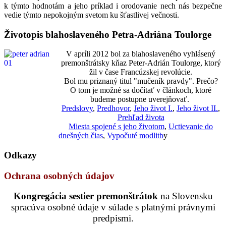
k týmto hodnotám a jeho príklad i orodovanie nech nás bezpečne
vedie týmto nepokojným svetom ku šťastlivej večnosti.
Životopis blahoslaveného Petra-Adriána Toulorge
V apríli 2012 bol za blahoslaveného vyhlásený
premonštrátsky kňaz Peter-Adrián Toulorge, ktorý
žil v čase Francúzskej revolúcie.
Bol mu priznaný titul "mučeník pravdy". Prečo?
O tom je možné sa dočítať v článkoch, ktoré
budeme postupne uverejňovať.
Predslovy
,
Predhovor
,
Jeho život I.
,
Jeho život II.
,
Prehľad života
Miesta spojené s jeho životom
,
Uctievanie do
dnešných čias
,
Vypočuté modlitb
y
Odkazy
Ochrana osobných údajov
Kongregácia sestier premonštrátok
na Slovensku
spracúva osobné údaje v súlade s platnými právnymi
predpismi.