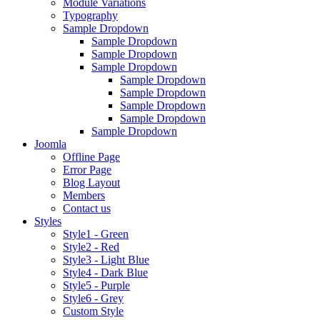
Module Variations
Typography
Sample Dropdown
Sample Dropdown
Sample Dropdown
Sample Dropdown
Sample Dropdown
Sample Dropdown
Sample Dropdown
Sample Dropdown
Sample Dropdown
Joomla
Offline Page
Error Page
Blog Layout
Members
Contact us
Styles
Style1 - Green
Style2 - Red
Style3 - Light Blue
Style4 - Dark Blue
Style5 - Purple
Style6 - Grey
Custom Style