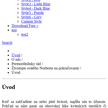
Style3 - Light Blue
Style4 - Dark Blue
Style5 - Purple
Style6 - Grey
Custom Style
Download Free »
test
test2
Search
Úvod
/
O nás
/
Premonštrátsky rád
/
Životopis svätého Norberta na pokračovanie
/
Úvod
Úvod
Keď sa zahľadíme na nebo plné hviezd, napĺňa nás to úžasom.
Pohľad sa nám pasie na obrovskej lúke kvitnúcich menších či