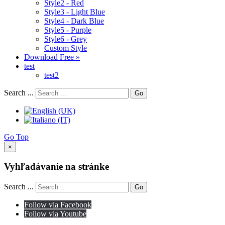
Style2 - Red
Style3 - Light Blue
Style4 - Dark Blue
Style5 - Purple
Style6 - Grey
Custom Style
Download Free »
test
test2
Search ...
Go
Go Top
×
Vyhľadávanie na stránke
Search ...
Go
Follow via Facebook
Follow via Youtube