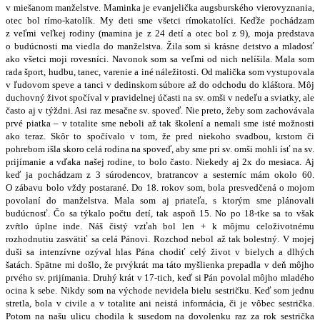
v miešanom manželstve. Maminka je evanjelička augsburského vierovyznania,
otec bol rímo-katolík. My deti sme všetci rímokatolíci. Keďže pochádzam
z veľmi veľkej rodiny (mamina je z 24 detí a otec bol z 9), moja predstava
o budúcnosti ma viedla do manželstva. Žila som si krásne detstvo a mladosť
ako všetci moji rovesníci. Navonok som sa veľmi od nich nelíšila. Mala som
rada šport, hudbu, tanec, varenie a iné náležitosti. Od malička som vystupovala
v ľudovom speve a tanci v dedinskom súbore až do odchodu do kláštora. Môj
duchovný život spočíval v pravidelnej účasti na sv. omši v nedeľu a sviatky, ale
často aj v týždni. Asi raz mesačne sv. spoveď. Nie preto, žeby som zachovávala
prvé piatka – v totalite sme neboli až tak školení a nemali sme isté možnosti
ako teraz. Skôr to spočívalo v tom, že pred niekoho svadbou, krstom či
pohrebom išla skoro celá rodina na spoveď, aby sme pri sv. omši mohli ísť na sv.
prijímanie a vďaka našej rodine, to bolo často. Niekedy aj 2x do mesiaca. Aj
keď ja pochádzam z 3 súrodencov, bratrancov a sesterníc mám okolo 60.
O zábavu bolo vždy postarané. Do 18. rokov som, bola presvedčená o mojom
povolaní do manželstva. Mala som aj priateľa, s ktorým sme plánovali
budúcnosť. Čo sa týkalo počtu detí, tak aspoň 15. No po 18-tke sa to však
zvŕtlo úplne inde. Náš čistý vzťah bol len + k môjmu celoživotnému
rozhodnutiu zasvätiť sa celá Pánovi. Rozchod nebol až tak bolestný. V mojej
duši sa intenzívne ozýval hlas Pána chodiť celý život v bielych a dlhých
šatách. Spätne mi došlo, že prvýkrát ma táto myšlienka prepadla v deň môjho
prvého sv. prijímania. Druhý krát v 17-tich, keď si Pán povolal môjho mladého
ocina k sebe. Nikdy som na východe nevidela bielu sestričku. Keď som jednu
stretla, bola v civile a v totalite ani neistá informácia, či je vôbec sestrička.
Potom na našu ulicu chodila k susedom na dovolenku raz za rok sestrička