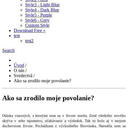
Style3 - Light Blue
Style4 - Dark Blue
Style5 - Purple
Style6 - Grey
Custom Style
Download Free »
test
test2
Search
Úvod
/
O nás
/
Svedectvá
/
Ako sa zrodilo moje povolanie?
Ako sa zrodilo moje povolanie?
Otázka viacerých, s ktorými som sa v živote stretla. Zrod všetkého nového
skrýva v sebe tajomstvo, očakávanie a výsledok. Tak to bolo aj v mojom
duchovnom živote. Pochádzam z východného Slovenska. Narodila som sa