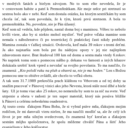
v modrých šatách a bielym závojom. No to som ešte nevedela, že je
v cestovnom habite a patrí k Premonštrátkam. Ale moje srdce pri stretnutí so
sestrou bolo ako v nebi. Keď som dostala otázku, ku ktorým sestričkám by som
chcela ísť, tak som povedala, že k tým, ktorú prvú stretnem. A bola to
premonštrátka. No, povedzte, nie je Pán úžasný.
Keď som už vedela, kde pôjdem, nastal doma boj s maminou. Vôbec to nebolo
kvôli viere, ako by si niekto mohol myslieť. Veď práve vďaka mamine som
nemala s náboženstvo či po teoretickej či praktickej časti nikdy problém.
Mamina zostala v ťažkej situácii. Ovdovela, keď mala 39 rokov s tromi deťmi.
Ja ako najstaršia som bola pre ňu nádejou opory v jej nie najlepšom
zdravotnom stave. Brat študoval 100 km od domu a sestra mala vtedy 6.rokov.
No napriek tomu som s pomocou nášho p. dekana vo farnosti a iných kňazov
dokázala urobiť krok vpred a nevzdať sa svojho povolania. To ma naučilo, čo
znamená:
„Kto položí ruku na pluh a obzerá sa, nie je ma hoden.“
Len s Božou
pomocou sme to obidve zvládli, ale chcelo to veľkú obetu.
A tak som 31.7.1989 prekročila prach kláštora vo Vrbovom a od tej doby sa
snažím pracovať v Pánovej vinici ako jeho Nevesta, ktorá stále nosí dlhé a biele
šaty. Už je tomu viac ako 25 rokov, no nemenila by som to za nič na svete. Veď
utrpenie a obeta v radosti je ten super materiál, ktorý nás posúva bližšie
k Pánovi a celému nebeskému osadenstvu.
Aj touto cestu ďakujem Pánu Bohu, že si vybral práve mňa, ďakujem mojim
rodičom, že mi darovali vieru nielen, že ma naučili modliť sa, ale že celý ich
život je pre mňa silným svedectvom, čo znamená byť kresťan a ďakujem
sestrám môjho spoločenstva, že spolu môžeme chváliť Pána a šíriť Jeho
evanjelium v Jeho kráľovstve.