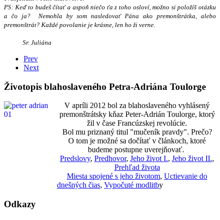
PS: Keď to budeš čítať a aspoň niečo ťa z toho osloví, možno si položíš otázku
a čo ja? Nemohla by som nasledovať Pána ako premonštrátka, alebo
premonštrát? Každé povolanie je krásne, len ho ži verne.
Sr. Juliána
Prev
Next
Životopis blahoslaveného Petra-Adriána Toulorge
V apríli 2012 bol za blahoslaveného vyhlásený
premonštrátsky kňaz Peter-Adrián Toulorge, ktorý
žil v čase Francúzskej revolúcie.
Bol mu priznaný titul "mučeník pravdy". Prečo?
O tom je možné sa dočítať v článkoch, ktoré
budeme postupne uverejňovať.
Predslovy
,
Predhovor
,
Jeho život I.
,
Jeho život II.
,
Prehľad života
Miesta spojené s jeho životom
,
Uctievanie do
dnešných čias
,
Vypočuté modlitb
y
Odkazy