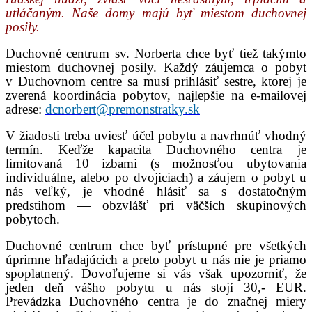
utláčaným. Naše domy majú byť miestom duchovnej
posily.
Duchovné centrum sv. Norberta chce byť tiež takýmto
miestom duchovnej posily. Každý záujemca o pobyt
v Duchovnom centre sa musí prihlásiť sestre, ktorej je
zverená koordinácia pobytov, najlepšie na e-mailovej
adrese:
dcnorbert@premonstratky.sk
V žiadosti treba uviesť účel pobytu a navrhnúť vhodný
termín. Keďže kapacita Duchovného centra je
limitovaná 10 izbami (s možnosťou ubytovania
individuálne, alebo po dvojiciach) a záujem o pobyt u
nás veľký, je vhodné hlásiť sa s dostatočným
predstihom — obzvlášť pri väčších skupinových
pobytoch.
Duchovné centrum chce byť prístupné pre všetkých
úprimne hľadajúcich a preto pobyt u nás nie je priamo
spoplatnený. Dovoľujeme si vás však upozorniť, že
jeden deň vášho pobytu u nás stojí 30,- EUR.
Prevádzka Duchovného centra je do značnej miery