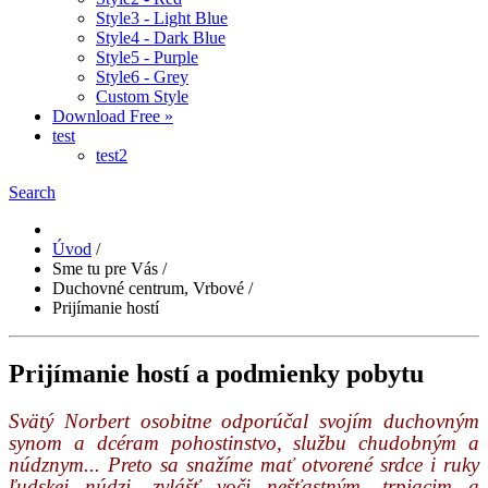
Style3 - Light Blue
Style4 - Dark Blue
Style5 - Purple
Style6 - Grey
Custom Style
Download Free »
test
test2
Search
Úvod
/
Sme tu pre Vás
/
Duchovné centrum, Vrbové
/
Prijímanie hostí
Prijímanie hostí a podmienky pobytu
Svätý Norbert osobitne odporúčal svojím duchovným
synom a dcéram pohostinstvo, službu chudobným a
núdznym... Preto sa snažíme mať otvorené srdce i ruky
ľudskej núdzi, zvlášť voči nešťastným, trpiacim a