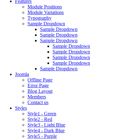
Features
Module Positions
Module Variations
Typography
Sample Dropdown
Sample Dropdown
Sample Dropdown
Sample Dropdown
Sample Dropdown
Sample Dropdown
Sample Dropdown
Sample Dropdown
Sample Dropdown
Joomla
Offline Page
Error Page
Blog Layout
Members
Contact us
Styles
Style1 - Green
Style2 - Red
Style3 - Light Blue
Style4 - Dark Blue
Style5 - Purple