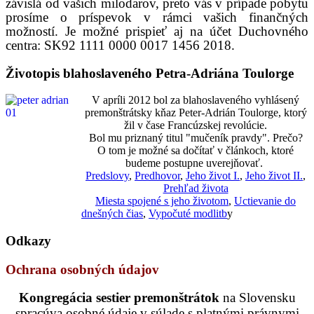
závislá od vašich milodarov, preto vás v prípade pobytu
prosíme o príspevok v rámci vašich finančných
možností. Je možné prispieť aj na účet Duchovného
centra: SK92 1111 0000 0017 1456 2018.
Životopis blahoslaveného Petra-Adriána Toulorge
V apríli 2012 bol za blahoslaveného vyhlásený
premonštrátsky kňaz Peter-Adrián Toulorge, ktorý
žil v čase Francúzskej revolúcie.
Bol mu priznaný titul "mučeník pravdy". Prečo?
O tom je možné sa dočítať v článkoch, ktoré
budeme postupne uverejňovať.
Predslovy
,
Predhovor
,
Jeho život I.
,
Jeho život II.
,
Prehľad života
Miesta spojené s jeho životom
,
Uctievanie do
dnešných čias
,
Vypočuté modlitb
y
Odkazy
Ochrana osobných údajov
Kongregácia sestier premonštrátok
na Slovensku
spracúva osobné údaje v súlade s platnými právnymi