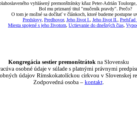
 blahoslaveného vyhlásený premonštrátsky kňaz Peter-Adrián Toulorge, k
Bol mu priznaný titul "mučeník pravdy". Prečo?
O tom je možné sa dočítať v článkoch, ktoré budeme postupne u
Predslovy
,
Predhovor
,
Jeho život I.
,
Jeho život II.
,
Prehľad 
Miesta spojené s jeho životom
,
Uctievanie do dnešných čias
,
Vypoč
Kongregácia sestier premonštrátok
na Slovensku
racúva osobné údaje v súlade s platnými právnymi predpis
obných údajov Rímskokatolíckou cirkvou v Slovenskej rep
Zodpovedná osoba –
kontakt
.