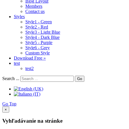
Blog Layout
Members
Contact us
Styles
Style1 - Green
Style2 - Red
Style3 - Light Blue
Style4 - Dark Blue
Style5 - Purple
Style6 - Grey
Custom Style
Download Free »
test
test2
Search ...
Go
Go Top
×
Vyhľadávanie na stránke