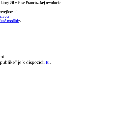
torý žil v čase Francúzskej revolúcie.
verejňovať.
života
uté modlitb
y
mi.
ublike“ je k dispozícii
tu
.