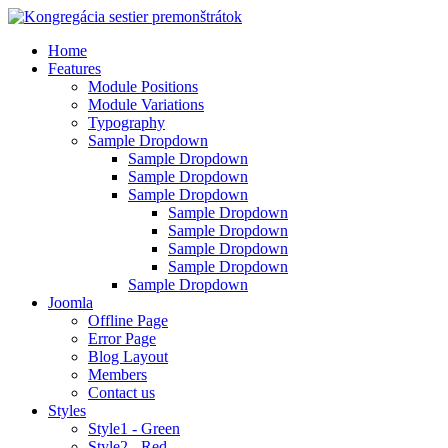
Home
Features
Module Positions
Module Variations
Typography
Sample Dropdown
Sample Dropdown
Sample Dropdown
Sample Dropdown
Sample Dropdown
Sample Dropdown
Sample Dropdown
Sample Dropdown
Sample Dropdown
Joomla
Offline Page
Error Page
Blog Layout
Members
Contact us
Styles
Style1 - Green
Style2 - Red