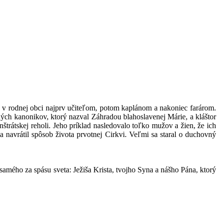
l v rodnej obci najprv učiteľom, potom kaplánom a nakoniec farárom.
oľných kanonikov, ktorý nazval Záhradou blahoslavenej Márie, a kláštor
nštrátskej reholi. Jeho príklad nasledovalo toľko mužov a žien, že ich
a navrátil spôsob života prvotnej Cirkvi. Veľmi sa staral o duchovný
amého za spásu sveta: Ježiša Krista, tvojho Syna a nášho Pána, ktorý