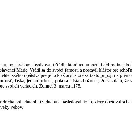
zsku, po skvelom absolvovaní štúdií, ktoré mu umožnili dobrodinci, bo
slavenej Márie. Vrátil sa do svojej farnosti a postavil kláštor pre reh
ldenského opátstva pre jeho kláštory, ktoré sa takto pripojili k premo
ornosť, láska, jednoduchosť, pokora a istá zbožnosť, že sa zdalo, že s
re svojich veriacich. Zomrel 3. marca 1175.
dricha boli chudobní v duchu a nasledovali toho, ktorý obetoval seba s
 veky vekov.