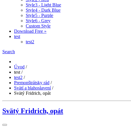
Style3 - Light Blue
Style4 - Dark Blue
Style5 - Purple
Style6 - Grey
Custom Style
Download Free »
test
test2
Search
Úvod
/
test
/
test2
/
Premonštrátsky rád
/
Svätí a blahoslavení
/
Svätý Fridrich, opát
Svätý Fridrich, opát