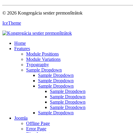
© 2026 Kongregácia sestier premonštrátok
IceTheme
Home
Features
Module Positions
Module Variations
Typography
Sample Dropdown
Sample Dropdown
Sample Dropdown
Sample Dropdown
Sample Dropdown
Sample Dropdown
Sample Dropdown
Sample Dropdown
Sample Dropdown
Joomla
Offline Page
Error Page