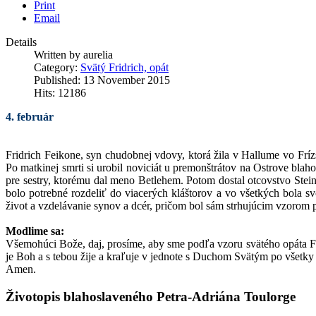
Print
Email
Details
Written by
aurelia
Category:
Svätý Fridrich, opát
Published: 13 November 2015
Hits: 12186
4. február
Fridrich Feikone, syn chudobnej vdovy, ktorá žila v Hallume vo Frí
Po matkinej smrti si urobil noviciát u premonštrátov na Ostrove blaho
pre sestry, ktorému dal meno Betlehem. Potom dostal otcovstvo Steinfe
bolo potrebné rozdeliť do viacerých kláštorov a vo všetkých bola sv
život a vzdelávanie synov a dcér, pričom bol sám strhujúcim vzorom p
Modlime sa:
Všemohúci Bože, daj, prosíme, aby sme podľa vzoru svätého opáta Fri
je Boh a s tebou žije a kraľuje v jednote s Duchom Svätým po všetky
Amen.
Životopis blahoslaveného Petra-Adriána Toulorge