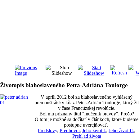
Životopis blahoslaveného Petra-Adriána Toulorge
V apríli 2012 bol za blahoslaveného vyhlásený
premonštrátsky kňaz Peter-Adrián Toulorge, ktorý žil
v čase Francúzskej revolúcie.
Bol mu priznaný titul "mučeník pravdy". Prečo?
O tom je možné sa dočítať v článkoch, ktoré budeme
postupne uverejňovať.
Predslovy
,
Predhovor
,
Jeho život I.
,
Jeho život II.
,
Prehľad života