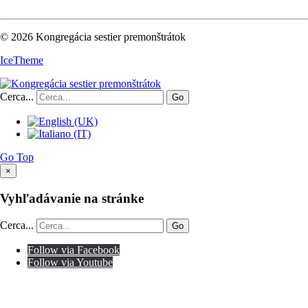
© 2026 Kongregácia sestier premonštrátok
IceTheme
Cerca...
Go
Go Top
×
Vyhľadávanie na stránke
Cerca...
Go
Follow via Facebook
Follow via Youtube