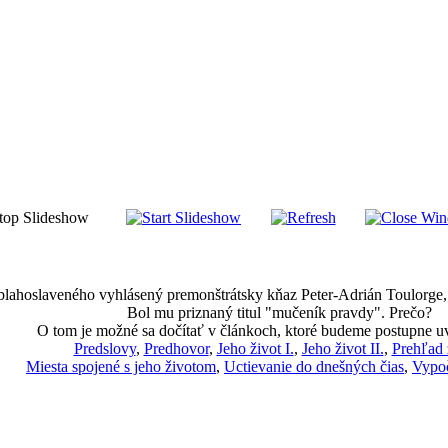
 blahoslaveného vyhlásený premonštrátsky kňaz Peter-Adrián Toulorge, k
Bol mu priznaný titul "mučeník pravdy". Prečo?
O tom je možné sa dočítať v článkoch, ktoré budeme postupne u
Predslovy
,
Predhovor
,
Jeho život I.
,
Jeho život II.
,
Prehľad 
Miesta spojené s jeho životom
,
Uctievanie do dnešných čias
,
Vypoč