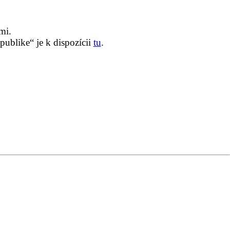
mi.
ublike“ je k dispozícii
tu
.