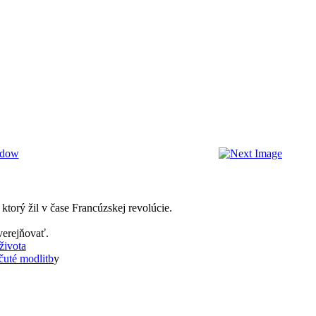
torý žil v čase Francúzskej revolúcie.
verejňovať.
života
uté modlitb
y