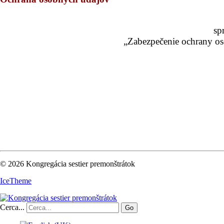
sp
„Zabezpečenie ochrany os
© 2026 Kongregácia sestier premonštrátok
IceTheme
Cerca...
Go