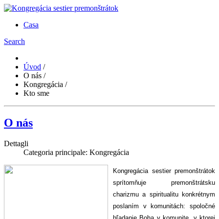
Casa
Search
Úvod
/
O nás
/
Kongregácia
/
Kto sme
O nás
Dettagli
Categoria principale:
Kongregácia
Kongregácia sestier premonštrátok
sprítomňuje premonštrátsku
charizmu a spiritualitu konkrétnym
poslaním v komunitách: spoločné
hľadanie Boha v komunite, v ktorej