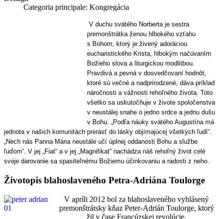
Categoria principale:
Kongregácia
V duchu svätého Norberta je sestra
premonštrátka ženou hlbokého vzťahu
s Bohom, ktorý je živený adoráciou
eucharistického Krista, hlbokým načúvaním
Božieho slova a liturgickou modlitbou.
Pravdivá a pevná v dosvedčovaní hodnôt,
ktoré sú večné a nadprirodzené, dáva príklad
náročnosti a vážnosti rehoľného života. Toto
všetko sa uskutočňuje v živote spoločenstva
v neustálej snahe o jedno srdce a jednu dušu
v Bohu. „Podľa náuky svätého Augustína má
jednota v našich komunitách prerásť do lásky objímajúcej všetkých ľudí“.
„Nech nás Panna Mária neustále učí úplnej oddanosti Bohu a službe
ľuďom“. V jej „Fiat“ a v jej „Magnifikat“ nachádza náš rehoľný život celé
svoje darovanie sa spasiteľnému Božiemu účinkovaniu a radosti z neho.
Životopis blahoslaveného Petra-Adriána Toulorge
V apríli 2012 bol za blahoslaveného vyhlásený
premonštrátsky kňaz Peter-Adrián Toulorge, ktorý
žil v čase Francúzskej revolúcie.