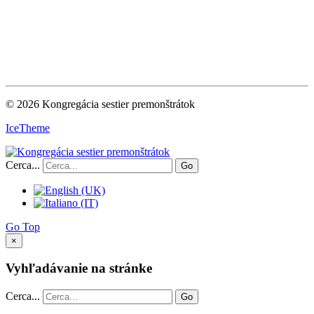
© 2026 Kongregácia sestier premonštrátok
IceTheme
Cerca...
Go
Go Top
×
Vyhľadávanie na stránke
Cerca...
Go