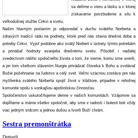
sa delíme o vieru a lásku a v ktorej
získavame povzbudenie a silu k
veľkodušnej službe Cirkvi a svetu.
Našim hlavným poslaním je odpovedať v duchu svätého Norberta a
zdravých tradícií rádu na podnety, ktoré pred nás stavia dnešná doba a
potreby Cirkvi. Vyjsť podobne ako svätý Norbert v ústrety týmto potrebám
a prinášať hodnoty evanjelia dnešnému svetu. Pôsobiť i naďalej
svedectvom nášho spoločného života o tom, že vieme, komu sme uverili,
a pri tom všetkom slávením liturgie privádzať človeka k Bohu a zvolávať
Božie požehnanie na ľudstvo a celý svet. Veľmi vzácnou zostáva pre nás
myšlienka svätého Norberta spojiť život v kláštore, prípadne v rehoľnej
komunite spolu s vonkajšou apoštolskou činnosťou.
Spoločenstvo uskutočňujeme denne v našich komunitách. Vzájomne sa
dopĺňame a máme všetko spoločné, aby sme v radosti i bolesti boli vždy
viac jedným srdcom a jednou dušou a tvorili Boží chrám.
Sestra premonštrátka
Dettagli