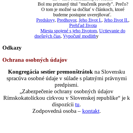
Bol mu priznaný titul "mučeník pravdy". Prečo?
O tom je možné sa dočítať v článkoch, ktoré
budeme postupne uverejňovať.
Predslovy
,
Predhovor
,
Jeho život I.
,
Jeho život II.
,
Prehľad života
Miesta spojené s jeho životom
,
Uctievanie do
dnešných čias
,
Vypočuté modlitb
y
Odkazy
Ochrana osobných údajov
Kongregácia sestier premonštrátok
na Slovensku
spracúva osobné údaje v súlade s platnými právnymi
predpismi.
„Zabezpečenie ochrany osobných údajov
Rímskokatolíckou cirkvou v Slovenskej republike“ je k
dispozícii
tu
.
Zodpovedná osoba –
kontakt
.