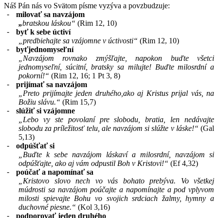
Náš Pán nás vo Svätom písme vyzýva a povzbudzuje:
-
milovať sa navzájom
„
bratskou láskou“
(Rim 12, 10)
-
byť k sebe úctiví
„predbiehajte sa vzájomne v úctivosti“
(Rim 12, 10)
-
byťjednomyseľní
„Navzájom rovnako zmýšľajte, napokon buďte všetci
jednomyseľní, súcitní, bratsky sa milujte! Buďte milosrdní a
pokorní!“
(Rim 12, 16; 1 Pt 3, 8)
-
prijímať sa navzájom
„Preto prijímajte jeden druhého,ako aj Kristus prijal vás, na
Božiu slávu.“
(Rim 15,7)
-
slúžiť si vzájomne
„Lebo vy ste povolaní pre slobodu, bratia, len nedávajte
slobodu za príležitosť telu, ale navzájom si slúžte v láske!“
(Gal
5,13)
-
odpúšťať si
„Buďte k sebe navzájom láskaví a milosrdní, navzájom si
odpúšťajte, ako aj vám odpustil Boh v Kristovi!“
(Ef 4,32)
-
poúčať a napomínať sa
„Kristovo slovo nech vo vás bohato prebýva. Vo všetkej
múdrosti sa navzájom poúčajte a napomínajte a pod vplyvom
milosti spievajte Bohu vo svojich srdciach žalmy, hymny a
duchovné piesne.“
(Kol 3,16)
-
podporovať jeden druhého