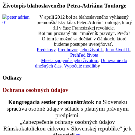
Životopis blahoslaveného Petra-Adriána Toulorge
V apríli 2012 bol za blahoslaveného vyhlásený
premonštrátsky kňaz Peter-Adrián Toulorge, ktorý
žil v čase Francúzskej revolúcie.
Bol mu priznaný titul "mučeník pravdy". Prečo?
O tom je možné sa dočítať v článkoch, ktoré
budeme postupne uverejňovať.
Predslovy
,
Predhovor
,
Jeho život I.
,
Jeho život II.
,
Prehľad života
Miesta spojené s jeho životom
,
Uctievanie do
dnešných čias
,
Vypočuté modlitb
y
Odkazy
Ochrana osobných údajov
Kongregácia sestier premonštrátok
na Slovensku
spracúva osobné údaje v súlade s platnými právnymi
predpismi.
„Zabezpečenie ochrany osobných údajov
Rímskokatolíckou cirkvou v Slovenskej republike“ je k