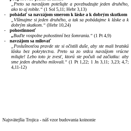
„Preto sa navzájom potešujte a povzbudzujte jeden druhého,
ako to aj robíte.“
(1 Sol 5,11; Hebr 3,13)
-
pobádať sa navzájom smerom k láske a k dobrým skutkom
„Všímajme si jeden druhého, a tak sa pobádajme k láske a k
dobrým skutkom.“
(Hebr 10,24)
-
pohostinnosť
„
Buďte vospolne pohostinní bez šomrania.“
(1 Pt 4,9)
-
navzájom sa milovať
„Poslušnosťou pravde ste si očistili duše, aby ste mali bratskú
lásku bez pokrytectva. Preto sa zo srdca navzájom vrúcne
milujte! Lebo toto je zvesť, ktorú ste počuli od začiatku: aby
sme jeden druhého milovali.“
(1 Pt 1,22; 1 Jn 3,11; 3,23; 4,7;
4,11-12)
Najsvätejšia Trojica - náš v
zor budovania koinonie