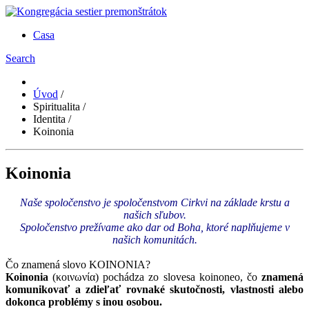
Casa
Search
Úvod
/
Spiritualita
/
Identita
/
Koinonia
Koinonia
Naše spoločenstvo je spoločenstvom Cirkvi na základe krstu a
našich sľubov.
Spoločenstvo prežívame ako dar od Boha, ktoré naplňujeme v
našich komunitách.
Čo znamená slovo KOINONIA?
Koinonia
(κοινωνία) pochádza zo slovesa koinoneo, čo
znamená
komunikovať a zdieľať rovnaké skutočnosti, vlastnosti alebo
dokonca problémy s inou osobou.