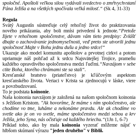
spoločné. Apoštoli veľkou silou vydávali svedectvo o zmŕtvychvstaní
Pána Ježiša a na všetkých spočívala veľká milosť.“
(Sk 4, 31-33)
Regula
Svätý Augustín sústreďuje celý rehoľný život do praktizovania
nového prikázania, aby boli mnísi privedení k jednote
.“
Pretože
žijete v rehoľnom spoločenstve, dávam vám tieto predpisy:
Zvlášť
dbajte o zachovávanie jednomyseľnosti, veď preto ste utvorili jednu
spoločnosť.
Majte v Bohu jednu dušu a jedno srdce!
“
Ukazuje ako model komunitu apoštolov a prvotnej cirkvi a potom
upriamuje náš pohľad až k srdcu Najsvätejšej Trojice, prameňu
každého opravdivého spoločenstva medzi ľuďmi.
“Navzájom v sebe
ctite Boha, ktorého chrámami ste sa stali“.
Kresťanské bratstvo (priateľstvo) je kľúčovým aspektom
kresťanského života. Veriaci v Krista sa zjednocujú v láske, viere
a povzbudzovaní.
To je podstata
koinonie
.
Naša koinonia navzájom je založená na našom spoločnom koinonia
s Ježišom Kristom.
"
Ak hovoríme, že máme s ním spoločenstvo, ale
chodíme vo tme, luháme a nekonáme pravdu. Ale ak chodíme vo
svetle ako je on vo svetle, máme spoločenstvo medzi sebou a krv
Ježiša, jeho Syna, nás očisťuje od každého hriechu.“
(
1Jn 1, 6-7)
Príklad toho, ako by mala
koinonia
vyzerať môžeme nájsť v
hlbšom skúmaní výrazu
"jeden druhého" v Biblii.