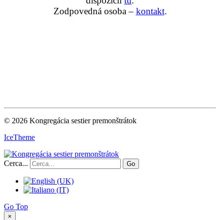
dispozícii
tu
.
Zodpovedná osoba –
kontakt
.
© 2026 Kongregácia sestier premonštrátok
IceTheme
Cerca...
Go
Go Top
×