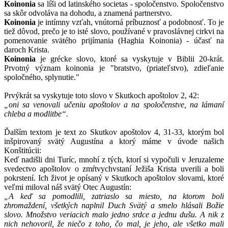
Koinonia
sa líši od latinského societas - spoločenstvo. Spoločenstvo
sa skôr odvoláva na dohodu, a znamená partnerstvo.
Koinonia
je intímny vzťah, vnútorná príbuznosť a podobnosť. To je
tiež dôvod, prečo je to isté slovo, používané v pravoslávnej cirkvi na
pomenovanie svätého prijímania (Haghia Koinonia) - účasť na
daroch Krista.
Koinonia
je grécke slovo, ktoré sa vyskytuje v Biblii 20-krát.
Prvotný význam koinonia je "bratstvo, (priateľstvo), zdieľanie
spoločného, splynutie."
Prvýkrát sa vyskytuje toto slovo v Skutkoch apoštolov 2, 42:
„oni sa venovali učeniu apoštolov a na spoločenstve, na lámaní
chleba a modlitbe“.
Ďalším textom je text zo Skutkov apoštolov 4, 31-33, ktorým bol
inšpirovaný svätý Augustína a ktorý máme v úvode našich
Konštitúcii:
Keď nadišli dni Turíc, mnohí z tých, ktorí si vypočuli v Jeruzaleme
svedectvo apoštolov o zmŕtvychvstaní Ježiša Krista uverili a boli
pokrstení. Ich život je opísaný v Skutkoch apoštolov slovami, ktoré
veľmi miloval náš svätý Otec Augustín:
„A keď sa pomodlili, zatriaslo sa miesto, na ktorom boli
zhromaždení, všetkých naplnil Duch Svätý a smelo hlásali Božie
slovo. Množstvo veriacich malo jedno srdce a jednu dušu. A nik z
nich nehovoril, že niečo z toho, čo mal, je jeho, ale všetko mali