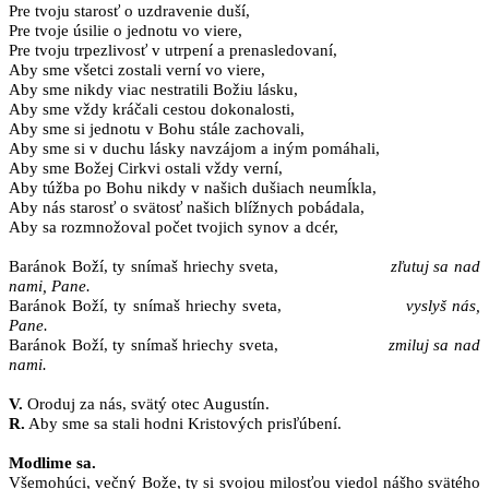
Pre tvoju starosť o uzdravenie duší,
Pre tvoje úsilie o jednotu vo viere,
Pre tvoju trpezlivosť v utrpení a prenasledovaní,
Aby sme všetci zostali verní vo viere,
Aby sme nikdy viac nestratili Božiu lásku,
Aby sme vždy kráčali cestou dokonalosti,
Aby sme si jednotu v Bohu stále zachovali,
Aby sme si v duchu lásky navzájom a iným pomáhali,
Aby sme Božej Cirkvi ostali vždy verní,
Aby túžba po Bohu nikdy v našich dušiach neumĺkla,
Aby nás starosť o svätosť našich blížnych pobádala,
Aby sa rozmnožoval počet tvojich synov a dcér,
Baránok Boží, ty snímaš hriechy sveta,
zľutuj sa nad
nami, Pane.
Baránok Boží, ty snímaš hriechy sveta,
vyslyš nás,
Pane.
Baránok Boží, ty snímaš hriechy sveta,
zmiluj sa nad
nami.
V.
Oroduj za nás, svätý otec Augustín.
R.
Aby sme sa stali hodni Kristových prisľúbení.
Modlime sa.
Všemohúci, večný Bože, ty si svojou milosťou viedol nášho svätého