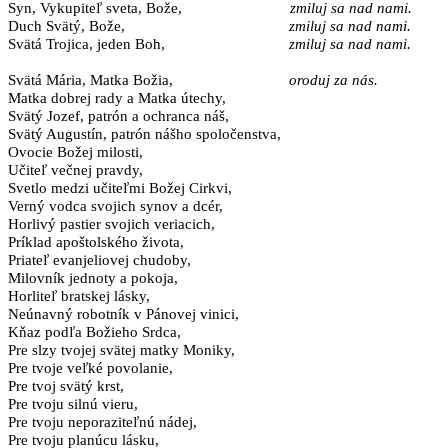
Syn, Vykupiteľ sveta, Bože,
zmiluj sa nad nami.
Duch Svätý, Bože,
zmiluj sa nad nami.
Svätá Trojica, jeden Boh,
zmiluj sa nad nami.
Svätá Mária, Matka Božia,
oroduj za nás.
Matka dobrej rady a Matka útechy,
Svätý Jozef, patrón a ochranca náš,
Svätý Augustín, patrón nášho spoločenstva,
Ovocie Božej milosti,
Učiteľ večnej pravdy,
Svetlo medzi učiteľmi Božej Cirkvi,
Verný vodca svojich synov a dcér,
Horlivý pastier svojich veriacich,
Príklad apoštolského života,
Priateľ evanjeliovej chudoby,
Milovník jednoty a pokoja,
Horliteľ bratskej lásky,
Neúnavný robotník v Pánovej vinici,
Kňaz podľa Božieho Srdca,
Pre slzy tvojej svätej matky Moniky,
Pre tvoje veľké povolanie,
Pre tvoj svätý krst,
Pre tvoju silnú vieru,
Pre tvoju neporaziteľnú nádej,
Pre tvoju planúcu lásku,