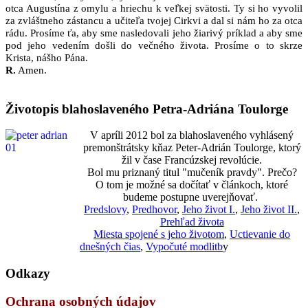
otca Augustína z omylu a hriechu k veľkej svätosti. Ty si ho vyvolil
za zvláštneho zástancu a učiteľa tvojej Cirkvi a dal si nám ho za otca
rádu. Prosíme ťa, aby sme nasledovali jeho žiarivý príklad a aby sme
pod jeho vedením došli do večného života. Prosíme o to skrze
Krista, nášho Pána.
R.
Amen.
Životopis blahoslaveného Petra-Adriána Toulorge
V apríli 2012 bol za blahoslaveného vyhlásený
premonštrátsky kňaz Peter-Adrián Toulorge, ktorý
žil v čase Francúzskej revolúcie.
Bol mu priznaný titul "mučeník pravdy". Prečo?
O tom je možné sa dočítať v článkoch, ktoré
budeme postupne uverejňovať.
Predslovy
,
Predhovor
,
Jeho život I.
,
Jeho život II.
,
Prehľad života
Miesta spojené s jeho životom
,
Uctievanie do
dnešných čias
,
Vypočuté modlitb
y
Odkazy
Ochrana osobných údajov