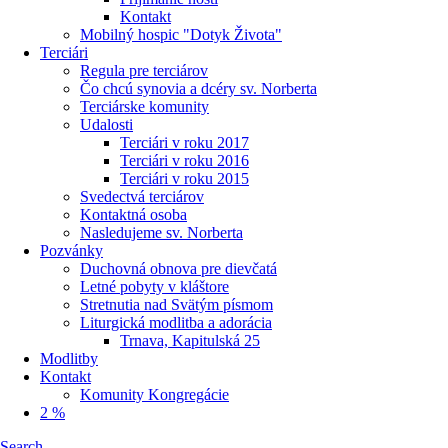
Kontakt
Mobilný hospic "Dotyk Života"
Terciári
Regula pre terciárov
Čo chcú synovia a dcéry sv. Norberta
Terciárske komunity
Udalosti
Terciári v roku 2017
Terciári v roku 2016
Terciári v roku 2015
Svedectvá terciárov
Kontaktná osoba
Nasledujeme sv. Norberta
Pozvánky
Duchovná obnova pre dievčatá
Letné pobyty v kláštore
Stretnutia nad Svätým písmom
Liturgická modlitba a adorácia
Trnava, Kapitulská 25
Modlitby
Kontakt
Komunity Kongregácie
2 %
Search