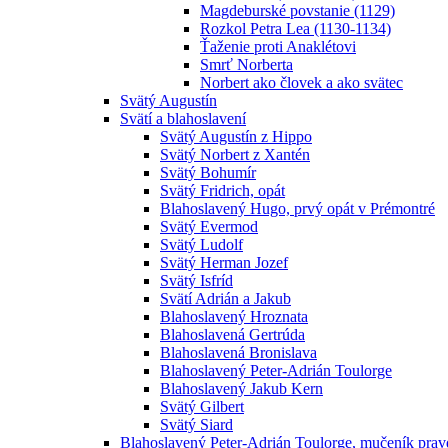
Magdeburské povstanie (1129)
Rozkol Petra Lea (1130-1134)
Ťaženie proti Anaklétovi
Smrť Norberta
Norbert ako človek a ako svätec
Svätý Augustín
Svätí a blahoslavení
Svätý Augustín z Hippo
Svätý Norbert z Xantén
Svätý Bohumír
Svätý Fridrich, opát
Blahoslavený Hugo, prvý opát v Prémontré
Svätý Evermod
Svätý Ludolf
Svätý Herman Jozef
Svätý Isfríd
Svätí Adrián a Jakub
Blahoslavený Hroznata
Blahoslavená Gertrúda
Blahoslavená Bronislava
Blahoslavený Peter-Adrián Toulorge
Blahoslavený Jakub Kern
Svätý Gilbert
Svätý Siard
Blahoslavený Peter-Adrián Toulorge, mučeník pra