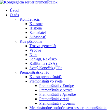
Úvod
O nás
Kongregácia
Kto sme
História
Zakladateľ
Súčasnosť
Kde pôsobíme
Trnava, generalát
Vrbové
Nitra
Schlägl, Rakúsko
Kalifornia (USA)
Svatý Kopeček (ČR)
Premonštrátsky rád
Kto sú premonštráti?
Premonštráti vo svete
Premonštráti v Európe
Premonštráti v Afrike
Premonštráti v Amerike
Premonštráti v Ázii
Premonštráti v Oceánii
Medzinárodné spoločenstvo sestier premonštrátok