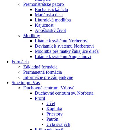
Premonštrátske pätoro
Euchatistická úcta
Mariánska úcta
Liturgická modlitba
Kajúcnosť
Apoštolský život
Modlitby
Litánie k svätému Norbertovi
Deviatnik k svätému Norbertovi
Modlitba pre matky čakajúce dieťa
Litánie k svätému Augustínovi
Formácia
Základná formácia
Permanetná formácia
Informácie pre záujemkyne
Sme tu pre Vás
Duchovné centrum, Vrbové
Duchovné centrum sv. Norberta
Profil
Účel
Kaplnka
Priestory
Patrón
Úcta svätých
Prijímanie hostí