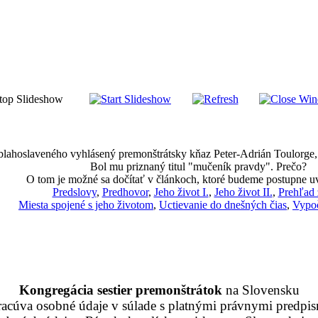
 blahoslaveného vyhlásený premonštrátsky kňaz Peter-Adrián Toulorge, k
Bol mu priznaný titul "mučeník pravdy". Prečo?
O tom je možné sa dočítať v článkoch, ktoré budeme postupne u
Predslovy
,
Predhovor
,
Jeho život I.
,
Jeho život II.
,
Prehľad 
Miesta spojené s jeho životom
,
Uctievanie do dnešných čias
,
Vypoč
Kongregácia sestier premonštrátok
na Slovensku
racúva osobné údaje v súlade s platnými právnymi predpis