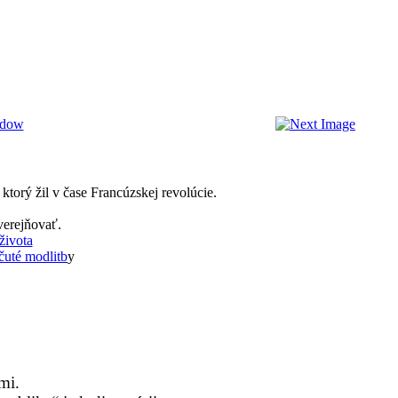
torý žil v čase Francúzskej revolúcie.
verejňovať.
života
uté modlitb
y
mi.