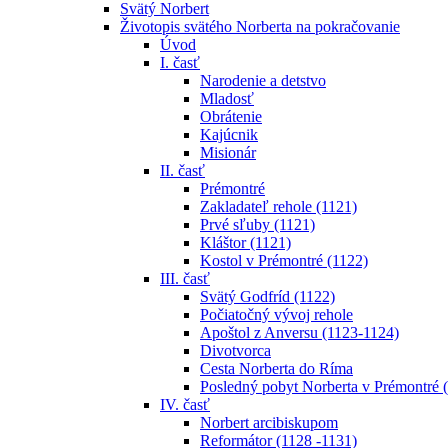
Svätý Norbert
Životopis svätého Norberta na pokračovanie
Úvod
I. časť
Narodenie a detstvo
Mladosť
Obrátenie
Kajúcnik
Misionár
II. časť
Prémontré
Zakladateľ rehole (1121)
Prvé sľuby (1121)
Kláštor (1121)
Kostol v Prémontré (1122)
III. časť
Svätý Godfríd (1122)
Počiatočný vývoj rehole
Apoštol z Anversu (1123-1124)
Divotvorca
Cesta Norberta do Ríma
Posledný pobyt Norberta v Prémontré 
IV. časť
Norbert arcibiskupom
Reformátor (1128 -1131)