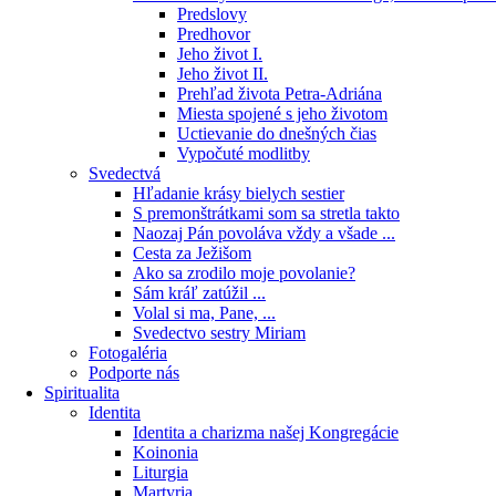
Predslovy
Predhovor
Jeho život I.
Jeho život II.
Prehľad života Petra-Adriána
Miesta spojené s jeho životom
Uctievanie do dnešných čias
Vypočuté modlitby
Svedectvá
Hľadanie krásy bielych sestier
S premonštrátkami som sa stretla takto
Naozaj Pán povoláva vždy a všade ...
Cesta za Ježišom
Ako sa zrodilo moje povolanie?
Sám kráľ zatúžil ...
Volal si ma, Pane, ...
Svedectvo sestry Miriam
Fotogaléria
Podporte nás
Spiritualita
Identita
Identita a charizma našej Kongregácie
Koinonia
Liturgia
Martyria