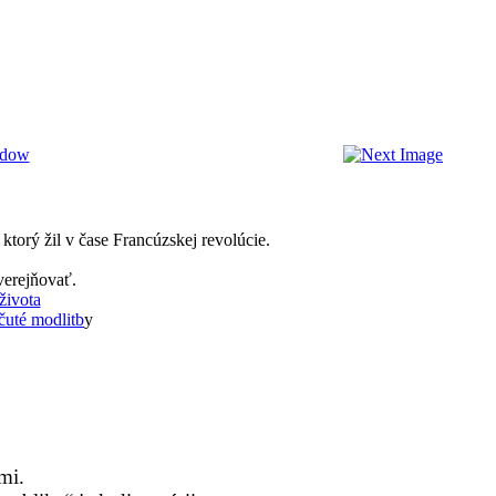
torý žil v čase Francúzskej revolúcie.
verejňovať.
života
uté modlitb
y
mi.