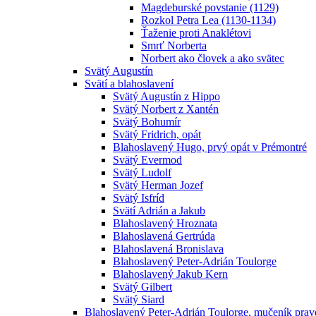
Magdeburské povstanie (1129)
Rozkol Petra Lea (1130-1134)
Ťaženie proti Anaklétovi
Smrť Norberta
Norbert ako človek a ako svätec
Svätý Augustín
Svätí a blahoslavení
Svätý Augustín z Hippo
Svätý Norbert z Xantén
Svätý Bohumír
Svätý Fridrich, opát
Blahoslavený Hugo, prvý opát v Prémontré
Svätý Evermod
Svätý Ludolf
Svätý Herman Jozef
Svätý Isfríd
Svätí Adrián a Jakub
Blahoslavený Hroznata
Blahoslavená Gertrúda
Blahoslavená Bronislava
Blahoslavený Peter-Adrián Toulorge
Blahoslavený Jakub Kern
Svätý Gilbert
Svätý Siard
Blahoslavený Peter-Adrián Toulorge, mučeník pra