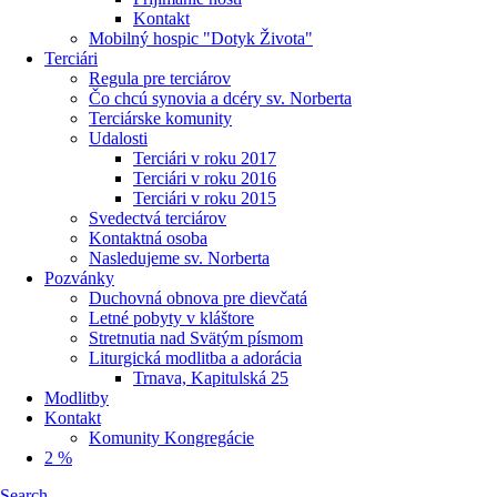
Kontakt
Mobilný hospic "Dotyk Života"
Terciári
Regula pre terciárov
Čo chcú synovia a dcéry sv. Norberta
Terciárske komunity
Udalosti
Terciári v roku 2017
Terciári v roku 2016
Terciári v roku 2015
Svedectvá terciárov
Kontaktná osoba
Nasledujeme sv. Norberta
Pozvánky
Duchovná obnova pre dievčatá
Letné pobyty v kláštore
Stretnutia nad Svätým písmom
Liturgická modlitba a adorácia
Trnava, Kapitulská 25
Modlitby
Kontakt
Komunity Kongregácie
2 %
Search