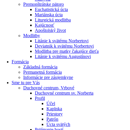
Premonštrátske pätoro
Euchatistická úcta
Mariánska úcta
Liturgická modlitba
Kajúcnosť
Apoštolský život
Modlitby
Litánie k svätému Norbertovi
Deviatnik k svätému Norbertovi
Modlitba pre matky čakajúce dieťa
Litánie k svätému Augustínovi
Formácia
Základná formácia
Permanetná formácia
Informácie pre záujemkyne
Sme tu pre Vás
Duchovné centrum, Vrbové
Duchovné centrum sv. Norberta
Profil
Účel
Kaplnka
Priestory
Patrón
Úcta svätých
Prijímanie hostí