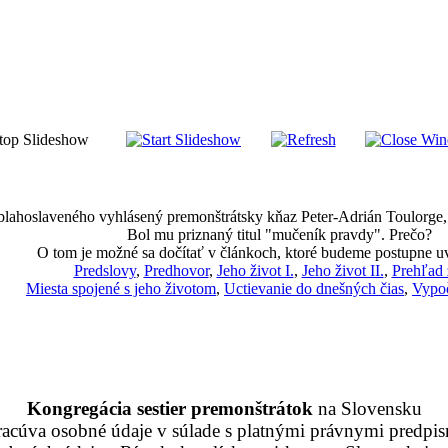
 blahoslaveného vyhlásený premonštrátsky kňaz Peter-Adrián Toulorge, k
Bol mu priznaný titul "mučeník pravdy". Prečo?
O tom je možné sa dočítať v článkoch, ktoré budeme postupne u
Predslovy
,
Predhovor
,
Jeho život I.
,
Jeho život II.
,
Prehľad 
Miesta spojené s jeho životom
,
Uctievanie do dnešných čias
,
Vypoč
Kongregácia sestier premonštrátok
na Slovensku
racúva osobné údaje v súlade s platnými právnymi predpis