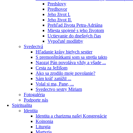
Predslovy
Predhovor
Jeho život I.
Jeho život II.
Prehľad života Petra-Adriána
Miesta spojené s jeho životom
Uctievanie do dnešných čias
Vypočuté modlitby
Svedectvá
Hľadanie krásy bielych sestier
S premonštrátkami som sa stretla takto
Naozaj Pán povoláva vždy a všade ...
Cesta za Ježišom
Ako sa zrodilo moje povolanie?
Sám kráľ zatúžil ...
Volal si ma, Pane, ...
Svedectvo sestry Miriam
Fotogaléria
Podporte nás
Spiritualita
Identita
Identita a charizma našej Kongregácie
Koinonia
Liturgia
Martyria