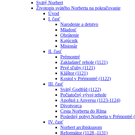
Svätý Norbert
Životopis svätého Norberta na pokračovanie
Úvod
I. časť
Narodenie a detstvo
Mladosť
Obrátenie
Kajúcnik
Misionár
II. časť
Prémontré
Zakladateľ rehole (1121)
Prvé sľuby (1121)
Kláštor (1121)
Kostol v Prémontré (1122)
III. časť
Svätý Godfríd (1122)
Počiatočný vývoj rehole
Apoštol z Anversu (1123-1124)
Divotvorca
Cesta Norberta do Ríma
Posledný pobyt Norberta v Prémontré 
IV. časť
Norbert arcibiskupom
Reformátor (1128 -1131)