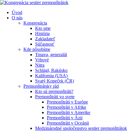
Úvod
O nás
Kongregácia
Kto sme
História
Zakladateľ
Súčasnosť
Kde pôsobíme
Trnava, generalát
Vrbové
Nitra
Schlägl, Rakúsko
Kalifornia (USA)
Svatý Kopeček (ČR)
Premonštrátsky rád
Kto sú premonštráti?
Premonštráti vo svete
Premonštráti v Európe
Premonštráti v Afrike
Premonštráti v Amerike
Premonštráti v Ázii
Premonštráti v Oceánii
Medzinárodné spoločenstvo sestier premonštrátok