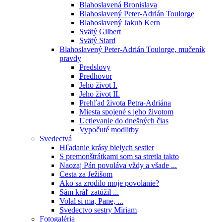
Blahoslavená Bronislava
Blahoslavený Peter-Adrián Toulorge
Blahoslavený Jakub Kern
Svätý Gilbert
Svätý Siard
Blahoslavený Peter-Adrián Toulorge, mučeník
pravdy
Predslovy
Predhovor
Jeho život I.
Jeho život II.
Prehľad života Petra-Adriána
Miesta spojené s jeho životom
Uctievanie do dnešných čias
Vypočuté modlitby
Svedectvá
Hľadanie krásy bielych sestier
S premonštrátkami som sa stretla takto
Naozaj Pán povoláva vždy a všade ...
Cesta za Ježišom
Ako sa zrodilo moje povolanie?
Sám kráľ zatúžil ...
Volal si ma, Pane, ...
Svedectvo sestry Miriam
Fotogaléria