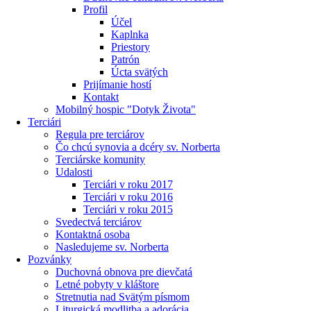
Profil
Účel
Kaplnka
Priestory
Patrón
Úcta svätých
Prijímanie hostí
Kontakt
Mobilný hospic "Dotyk Života"
Terciári
Regula pre terciárov
Čo chcú synovia a dcéry sv. Norberta
Terciárske komunity
Udalosti
Terciári v roku 2017
Terciári v roku 2016
Terciári v roku 2015
Svedectvá terciárov
Kontaktná osoba
Nasledujeme sv. Norberta
Pozvánky
Duchovná obnova pre dievčatá
Letné pobyty v kláštore
Stretnutia nad Svätým písmom
Liturgická modlitba a adorácia