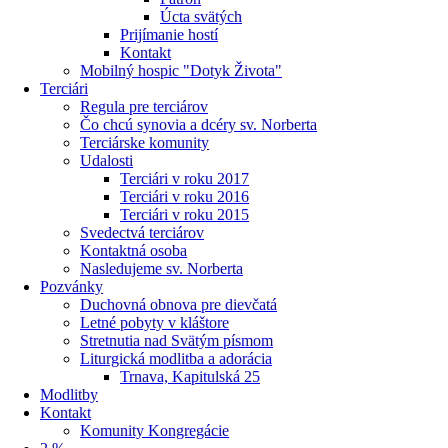
Úcta svätých
Prijímanie hostí
Kontakt
Mobilný hospic "Dotyk Života"
Terciári
Regula pre terciárov
Čo chcú synovia a dcéry sv. Norberta
Terciárske komunity
Udalosti
Terciári v roku 2017
Terciári v roku 2016
Terciári v roku 2015
Svedectvá terciárov
Kontaktná osoba
Nasledujeme sv. Norberta
Pozvánky
Duchovná obnova pre dievčatá
Letné pobyty v kláštore
Stretnutia nad Svätým písmom
Liturgická modlitba a adorácia
Trnava, Kapitulská 25
Modlitby
Kontakt
Komunity Kongregácie