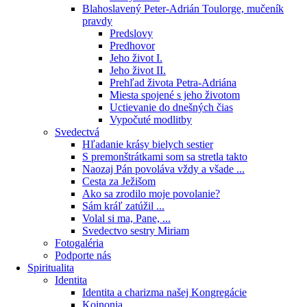
Blahoslavený Peter-Adrián Toulorge, mučeník
pravdy
Predslovy
Predhovor
Jeho život I.
Jeho život II.
Prehľad života Petra-Adriána
Miesta spojené s jeho životom
Uctievanie do dnešných čias
Vypočuté modlitby
Svedectvá
Hľadanie krásy bielych sestier
S premonštrátkami som sa stretla takto
Naozaj Pán povoláva vždy a všade ...
Cesta za Ježišom
Ako sa zrodilo moje povolanie?
Sám kráľ zatúžil ...
Volal si ma, Pane, ...
Svedectvo sestry Miriam
Fotogaléria
Podporte nás
Spiritualita
Identita
Identita a charizma našej Kongregácie
Koinonia