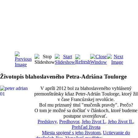
Životopis blahoslaveného Petra-Adriána Toulorge
V apríli 2012 bol za blahoslaveného vyhlásený
premonštrátsky kňaz Peter-Adrián Toulorge, ktorý žil
v čase Francúzskej revolúcie.
Bol mu priznaný titul "mučeník pravdy". Prečo?
O tom je možné sa dočítať v článkoch, ktoré budeme
postupne uverejňovať.
Predslovy
,
Predhovor
,
Jeho život I.
,
Jeho život II.
,
Prehľad života
Miesta spojené s jeho životom
,
Uctievanie do