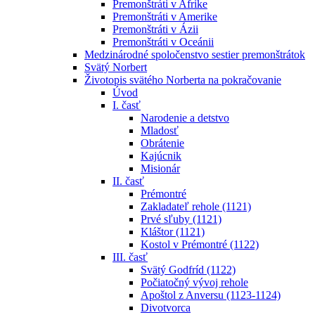
Premonštráti v Afrike
Premonštráti v Amerike
Premonštráti v Ázii
Premonštráti v Oceánii
Medzinárodné spoločenstvo sestier premonštrátok
Svätý Norbert
Životopis svätého Norberta na pokračovanie
Úvod
I. časť
Narodenie a detstvo
Mladosť
Obrátenie
Kajúcnik
Misionár
II. časť
Prémontré
Zakladateľ rehole (1121)
Prvé sľuby (1121)
Kláštor (1121)
Kostol v Prémontré (1122)
III. časť
Svätý Godfríd (1122)
Počiatočný vývoj rehole
Apoštol z Anversu (1123-1124)
Divotvorca