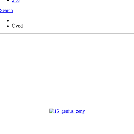
2 %
Search
Úvod