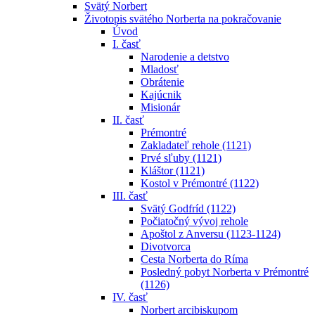
Svätý Norbert
Životopis svätého Norberta na pokračovanie
Úvod
I. časť
Narodenie a detstvo
Mladosť
Obrátenie
Kajúcnik
Misionár
II. časť
Prémontré
Zakladateľ rehole (1121)
Prvé sľuby (1121)
Kláštor (1121)
Kostol v Prémontré (1122)
III. časť
Svätý Godfríd (1122)
Počiatočný vývoj rehole
Apoštol z Anversu (1123-1124)
Divotvorca
Cesta Norberta do Ríma
Posledný pobyt Norberta v Prémontré
(1126)
IV. časť
Norbert arcibiskupom