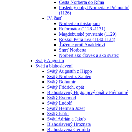
Cesta Norberta do Ríma
Posledný pobyt Norberta v Prémontré
(1126)
IV. časť
Norbert arcibiskupom
Reformátor (1128 -1131)
Magdeburské povstanie (1129)
Rozkol Petra Lea (1130-1134)
Ťaženie proti Anaklétovi
Smrť Norberta
Norbert ako človek a ako svätec
Svätý Augustín
Svätí a blahoslavení
Svätý Augustín z Hippo
Svätý Norbert z Xantén
Svätý Bohumír
Svätý Fridrich, opát
Blahoslavený Hugo, prvý opát v Prémontré
Svätý Evermod
Svätý Ludolf
Svätý Herman Jozef
Svätý Isfríd
Svätí Adrián a Jakub
Blahoslavený Hroznata
Blahoslavená Gertrúda