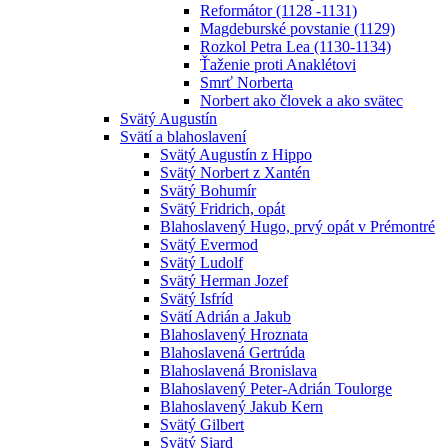
Reformátor (1128 -1131)
Magdeburské povstanie (1129)
Rozkol Petra Lea (1130-1134)
Ťaženie proti Anaklétovi
Smrť Norberta
Norbert ako človek a ako svätec
Svätý Augustín
Svätí a blahoslavení
Svätý Augustín z Hippo
Svätý Norbert z Xantén
Svätý Bohumír
Svätý Fridrich, opát
Blahoslavený Hugo, prvý opát v Prémontré
Svätý Evermod
Svätý Ludolf
Svätý Herman Jozef
Svätý Isfríd
Svätí Adrián a Jakub
Blahoslavený Hroznata
Blahoslavená Gertrúda
Blahoslavená Bronislava
Blahoslavený Peter-Adrián Toulorge
Blahoslavený Jakub Kern
Svätý Gilbert
Svätý Siard