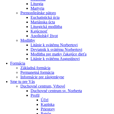
Liturgia
Martyria
Premonštrátske pätoro
Euchatistická úcta
Mariánska úcta
Liturgická modlitba
Kajúcnosť
Apoštolský život
Modlitby
Litánie k svätému Norbertovi
Deviatnik k svätému Norbertovi
Modlitba pre matky čakajúce dieťa
Litánie k svätému Augustínovi
Formácia
Základná formácia
Permanetná formácia
Informácie pre záujemkyne
Sme tu pre Vás
Duchovné centrum, Vrbové
Duchovné centrum sv. Norberta
Profil
Účel
Kaplnka
Priestory
Patrón