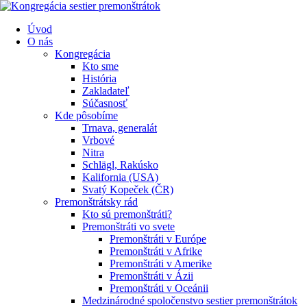
Úvod
O nás
Kongregácia
Kto sme
História
Zakladateľ
Súčasnosť
Kde pôsobíme
Trnava, generalát
Vrbové
Nitra
Schlägl, Rakúsko
Kalifornia (USA)
Svatý Kopeček (ČR)
Premonštrátsky rád
Kto sú premonštráti?
Premonštráti vo svete
Premonštráti v Európe
Premonštráti v Afrike
Premonštráti v Amerike
Premonštráti v Ázii
Premonštráti v Oceánii
Medzinárodné spoločenstvo sestier premonštrátok