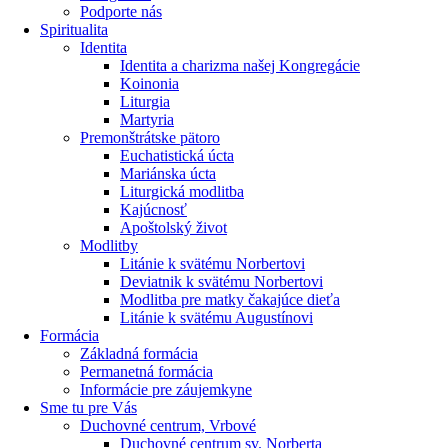
Podporte nás
Spiritualita
Identita
Identita a charizma našej Kongregácie
Koinonia
Liturgia
Martyria
Premonštrátske pätoro
Euchatistická úcta
Mariánska úcta
Liturgická modlitba
Kajúcnosť
Apoštolský život
Modlitby
Litánie k svätému Norbertovi
Deviatnik k svätému Norbertovi
Modlitba pre matky čakajúce dieťa
Litánie k svätému Augustínovi
Formácia
Základná formácia
Permanetná formácia
Informácie pre záujemkyne
Sme tu pre Vás
Duchovné centrum, Vrbové
Duchovné centrum sv. Norberta