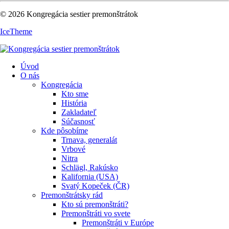
© 2026 Kongregácia sestier premonštrátok
IceTheme
Úvod
O nás
Kongregácia
Kto sme
História
Zakladateľ
Súčasnosť
Kde pôsobíme
Trnava, generalát
Vrbové
Nitra
Schlägl, Rakúsko
Kalifornia (USA)
Svatý Kopeček (ČR)
Premonštrátsky rád
Kto sú premonštráti?
Premonštráti vo svete
Premonštráti v Európe