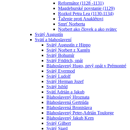
Reformátor (1128 -1131)
Magdeburské povstanie (1129)
Rozkol Petra Lea (1130-1134)
Ťaženie proti Anaklétovi
Smrť Norberta
Norbert ako človek a ako svätec
Svätý Augustín
Svätí a blahoslavení
Svätý Augustín z Hippo
Svätý Norbert z Xantén
Svätý Bohumír
Svätý Fridrich, opát
Blahoslavený Hugo, prvý opát v Prémontré
Svätý Evermod
Svätý Ludolf
Svätý Herman Jozef
Svätý Isfríd
Svätí Adrián a Jakub
Blahoslavený Hroznata
Blahoslavená Gertrúda
Blahoslavená Bronislava
Blahoslavený Peter-Adrián Toulorge
Blahoslavený Jakub Kern
Svätý Gilbert
Svätý Siard