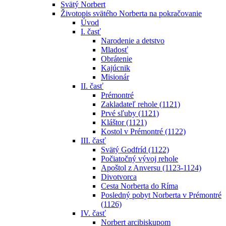
Svätý Norbert
Životopis svätého Norberta na pokračovanie
Úvod
I. časť
Narodenie a detstvo
Mladosť
Obrátenie
Kajúcnik
Misionár
II. časť
Prémontré
Zakladateľ rehole (1121)
Prvé sľuby (1121)
Kláštor (1121)
Kostol v Prémontré (1122)
III. časť
Svätý Godfríd (1122)
Počiatočný vývoj rehole
Apoštol z Anversu (1123-1124)
Divotvorca
Cesta Norberta do Ríma
Posledný pobyt Norberta v Prémontré
(1126)
IV. časť
Norbert arcibiskupom