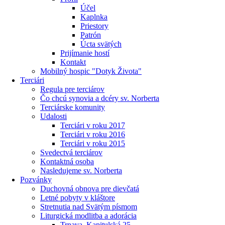
Účel
Kaplnka
Priestory
Patrón
Úcta svätých
Prijímanie hostí
Kontakt
Mobilný hospic "Dotyk Života"
Terciári
Regula pre terciárov
Čo chcú synovia a dcéry sv. Norberta
Terciárske komunity
Udalosti
Terciári v roku 2017
Terciári v roku 2016
Terciári v roku 2015
Svedectvá terciárov
Kontaktná osoba
Nasledujeme sv. Norberta
Pozvánky
Duchovná obnova pre dievčatá
Letné pobyty v kláštore
Stretnutia nad Svätým písmom
Liturgická modlitba a adorácia
Trnava, Kapitulská 25