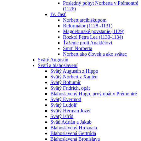
Posledný pobyt Norberta v Prémontré
(1126)
IV. časť
Norbert arcibiskupom
Reformátor (1128 -1131)
Magdeburské povstanie (1129)
Rozkol Petra Lea (1130-1134)
Ťaženie proti Anaklétovi
Smrť Norberta
Norbert ako človek a ako svätec
Svätý Augustín
Svätí a blahoslavení
Svätý Augustín z Hippo
Svätý Norbert z Xantén
Svätý Bohumír
Svätý Fridrich, opát
Blahoslavený Hugo, prvý opát v Prémontré
Svätý Evermod
Svätý Ludolf
Svätý Herman Jozef
Svätý Isfríd
Svätí Adrián a Jakub
Blahoslavený Hroznata
Blahoslavená Gertrúda
Blahoslavená Bronislava