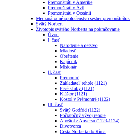
Premonštráti v Amerike
Premonštráti v Ázii
Premonštráti v Oceánii
Medzinárodné spoločenstvo sestier premonštrátok
Svätý Norbert
Životopis svätého Norberta na pokračovanie
Úvod
I. časť
Narodenie a detstvo
Mladosť
Obrátenie
Kajúcnik
Misionár
II. časť
Prémontré
Zakladateľ rehole (1121)
Prvé sľuby (1121)
Kláštor (1121)
Kostol v Prémontré (1122)
III. časť
Svätý Godfríd (1122)
Počiatočný vývoj rehole
Apoštol z Anversu (1123-1124)
Divotvorca
Cesta Norberta do Ríma