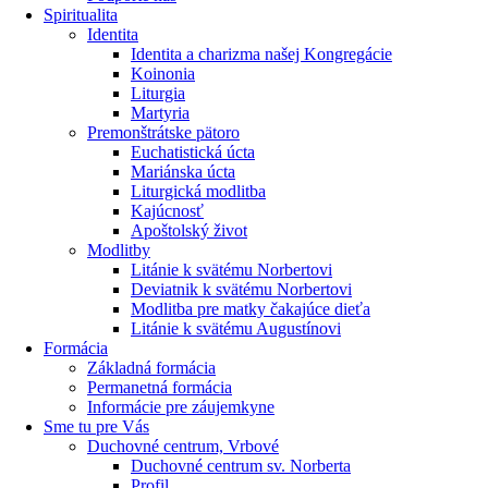
Spiritualita
Identita
Identita a charizma našej Kongregácie
Koinonia
Liturgia
Martyria
Premonštrátske pätoro
Euchatistická úcta
Mariánska úcta
Liturgická modlitba
Kajúcnosť
Apoštolský život
Modlitby
Litánie k svätému Norbertovi
Deviatnik k svätému Norbertovi
Modlitba pre matky čakajúce dieťa
Litánie k svätému Augustínovi
Formácia
Základná formácia
Permanetná formácia
Informácie pre záujemkyne
Sme tu pre Vás
Duchovné centrum, Vrbové
Duchovné centrum sv. Norberta
Profil