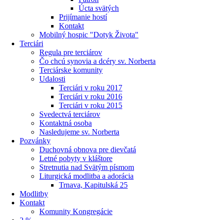
Úcta svätých
Prijímanie hostí
Kontakt
Mobilný hospic "Dotyk Života"
Terciári
Regula pre terciárov
Čo chcú synovia a dcéry sv. Norberta
Terciárske komunity
Udalosti
Terciári v roku 2017
Terciári v roku 2016
Terciári v roku 2015
Svedectvá terciárov
Kontaktná osoba
Nasledujeme sv. Norberta
Pozvánky
Duchovná obnova pre dievčatá
Letné pobyty v kláštore
Stretnutia nad Svätým písmom
Liturgická modlitba a adorácia
Trnava, Kapitulská 25
Modlitby
Kontakt
Komunity Kongregácie