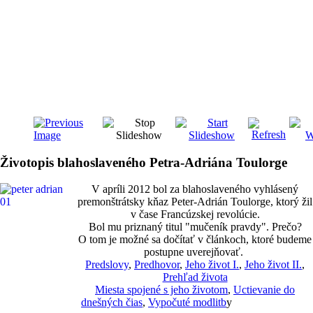
Životopis blahoslaveného Petra-Adriána Toulorge
V apríli 2012 bol za blahoslaveného vyhlásený
premonštrátsky kňaz Peter-Adrián Toulorge, ktorý žil
v čase Francúzskej revolúcie.
Bol mu priznaný titul "mučeník pravdy". Prečo?
O tom je možné sa dočítať v článkoch, ktoré budeme
postupne uverejňovať.
Predslovy
,
Predhovor
,
Jeho život I.
,
Jeho život II.
,
Prehľad života
Miesta spojené s jeho životom
,
Uctievanie do
dnešných čias
,
Vypočuté modlitb
y