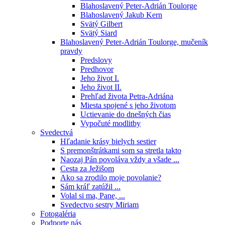
Blahoslavený Peter-Adrián Toulorge
Blahoslavený Jakub Kern
Svätý Gilbert
Svätý Siard
Blahoslavený Peter-Adrián Toulorge, mučeník
pravdy
Predslovy
Predhovor
Jeho život I.
Jeho život II.
Prehľad života Petra-Adriána
Miesta spojené s jeho životom
Uctievanie do dnešných čias
Vypočuté modlitby
Svedectvá
Hľadanie krásy bielych sestier
S premonštrátkami som sa stretla takto
Naozaj Pán povoláva vždy a všade ...
Cesta za Ježišom
Ako sa zrodilo moje povolanie?
Sám kráľ zatúžil ...
Volal si ma, Pane, ...
Svedectvo sestry Miriam
Fotogaléria
Podporte nás