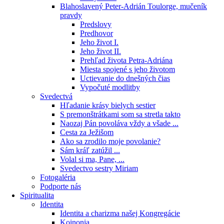
Blahoslavený Peter-Adrián Toulorge, mučeník
pravdy
Predslovy
Predhovor
Jeho život I.
Jeho život II.
Prehľad života Petra-Adriána
Miesta spojené s jeho životom
Uctievanie do dnešných čias
Vypočuté modlitby
Svedectvá
Hľadanie krásy bielych sestier
S premonštrátkami som sa stretla takto
Naozaj Pán povoláva vždy a všade ...
Cesta za Ježišom
Ako sa zrodilo moje povolanie?
Sám kráľ zatúžil ...
Volal si ma, Pane, ...
Svedectvo sestry Miriam
Fotogaléria
Podporte nás
Spiritualita
Identita
Identita a charizma našej Kongregácie
Koinonia