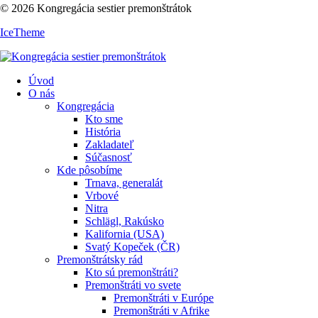
© 2026 Kongregácia sestier premonštrátok
IceTheme
Úvod
O nás
Kongregácia
Kto sme
História
Zakladateľ
Súčasnosť
Kde pôsobíme
Trnava, generalát
Vrbové
Nitra
Schlägl, Rakúsko
Kalifornia (USA)
Svatý Kopeček (ČR)
Premonštrátsky rád
Kto sú premonštráti?
Premonštráti vo svete
Premonštráti v Európe
Premonštráti v Afrike