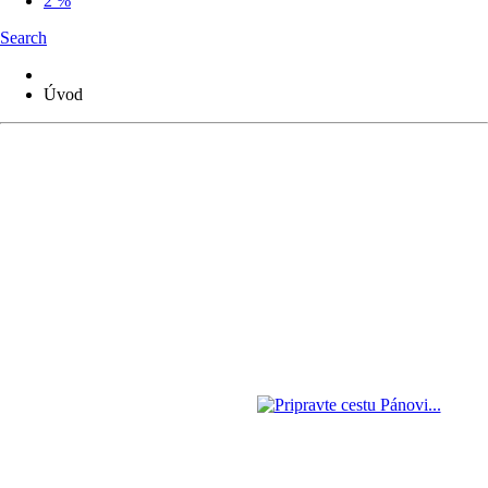
2 %
Search
Úvod