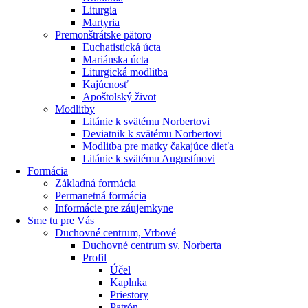
Liturgia
Martyria
Premonštrátske pätoro
Euchatistická úcta
Mariánska úcta
Liturgická modlitba
Kajúcnosť
Apoštolský život
Modlitby
Litánie k svätému Norbertovi
Deviatnik k svätému Norbertovi
Modlitba pre matky čakajúce dieťa
Litánie k svätému Augustínovi
Formácia
Základná formácia
Permanetná formácia
Informácie pre záujemkyne
Sme tu pre Vás
Duchovné centrum, Vrbové
Duchovné centrum sv. Norberta
Profil
Účel
Kaplnka
Priestory
Patrón