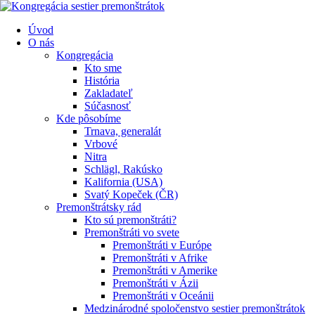
Úvod
O nás
Kongregácia
Kto sme
História
Zakladateľ
Súčasnosť
Kde pôsobíme
Trnava, generalát
Vrbové
Nitra
Schlägl, Rakúsko
Kalifornia (USA)
Svatý Kopeček (ČR)
Premonštrátsky rád
Kto sú premonštráti?
Premonštráti vo svete
Premonštráti v Európe
Premonštráti v Afrike
Premonštráti v Amerike
Premonštráti v Ázii
Premonštráti v Oceánii
Medzinárodné spoločenstvo sestier premonštrátok