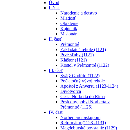
Úvod
I. časť
Narodenie a detstvo
Mladosť
Obrátenie
Kajúcnik
Misionár
II. časť
Prémontré
Zakladateľ rehole (1121)
Prvé sľuby (1121)
Kláštor (1121)
Kostol v Prémontré (1122)
III. časť
Svätý Godfríd (1122)
Počiatočný vývoj rehole
Apoštol z Anversu (1123-1124)
Divotvorca
Cesta Norberta do Ríma
Posledný pobyt Norberta v
Prémontré (1126)
IV. časť
Norbert arcibiskupom
Reformátor (1128 -1131)
Magdeburské povstanie (1129)