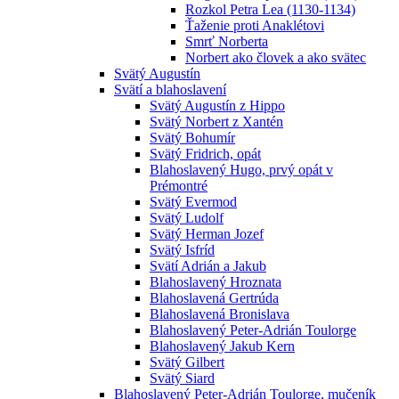
Rozkol Petra Lea (1130-1134)
Ťaženie proti Anaklétovi
Smrť Norberta
Norbert ako človek a ako svätec
Svätý Augustín
Svätí a blahoslavení
Svätý Augustín z Hippo
Svätý Norbert z Xantén
Svätý Bohumír
Svätý Fridrich, opát
Blahoslavený Hugo, prvý opát v
Prémontré
Svätý Evermod
Svätý Ludolf
Svätý Herman Jozef
Svätý Isfríd
Svätí Adrián a Jakub
Blahoslavený Hroznata
Blahoslavená Gertrúda
Blahoslavená Bronislava
Blahoslavený Peter-Adrián Toulorge
Blahoslavený Jakub Kern
Svätý Gilbert
Svätý Siard
Blahoslavený Peter-Adrián Toulorge, mučeník