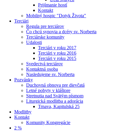
Prijímanie hostí
Kontakt
Mobilný hospic "Dotyk Života"
Terciári
Regula pre terciárov
Čo chcú synovia a dcéry sv. Norberta
Terciárske komunity
Udalosti
Terciári v roku 2017
Terciári v roku 2016
Terciári v roku 2015
Svedectvá terciárov
Kontaktná osoba
Nasledujeme sv. Norberta
Pozvánky
Duchovná obnova pre dievčatá
Letné pobyty v kláštore
Stretnutia nad Svätým písmom
Liturgická modlitba a adorácia
Trnava, Kapitulská 25
Modlitby
Kontakt
Komunity Kongregácie
2 %