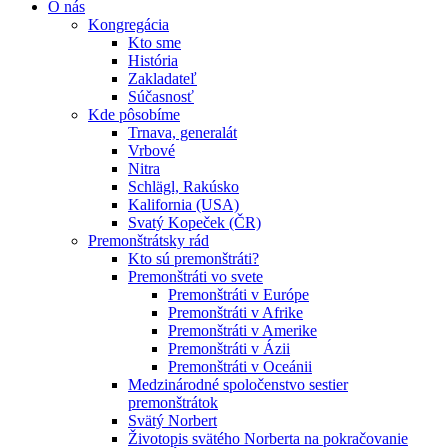
O nás
Kongregácia
Kto sme
História
Zakladateľ
Súčasnosť
Kde pôsobíme
Trnava, generalát
Vrbové
Nitra
Schlägl, Rakúsko
Kalifornia (USA)
Svatý Kopeček (ČR)
Premonštrátsky rád
Kto sú premonštráti?
Premonštráti vo svete
Premonštráti v Európe
Premonštráti v Afrike
Premonštráti v Amerike
Premonštráti v Ázii
Premonštráti v Oceánii
Medzinárodné spoločenstvo sestier
premonštrátok
Svätý Norbert
Životopis svätého Norberta na pokračovanie