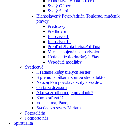
Blahoslavený Jakub Kern
Svätý Gilbert
Svätý Siard
Blahoslavený Peter-Adrián Toulorge, mučeník
pravdy
Predslovy
Predhovor
Jeho život I.
Jeho život II.
Prehľad života Petra-Adriána
Miesta spojené s jeho životom
Uctievanie do dnešných čias
Vypočuté modlitby
Svedectvá
Hľadanie krásy bielych sestier
S premonštrátkami som sa stretla takto
Naozaj Pán povoláva vždy a všade ...
Cesta za Ježišom
Ako sa zrodilo moje povolanie?
Sám kráľ zatúžil ...
Volal si ma, Pane, ...
Svedectvo sestry Miriam
Fotogaléria
Podporte nás
Spiritualita