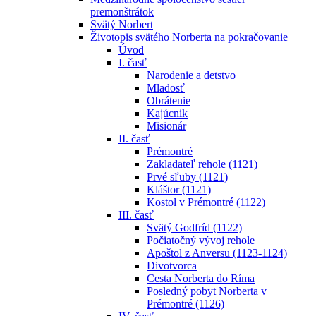
premonštrátok
Svätý Norbert
Životopis svätého Norberta na pokračovanie
Úvod
I. časť
Narodenie a detstvo
Mladosť
Obrátenie
Kajúcnik
Misionár
II. časť
Prémontré
Zakladateľ rehole (1121)
Prvé sľuby (1121)
Kláštor (1121)
Kostol v Prémontré (1122)
III. časť
Svätý Godfríd (1122)
Počiatočný vývoj rehole
Apoštol z Anversu (1123-1124)
Divotvorca
Cesta Norberta do Ríma
Posledný pobyt Norberta v
Prémontré (1126)