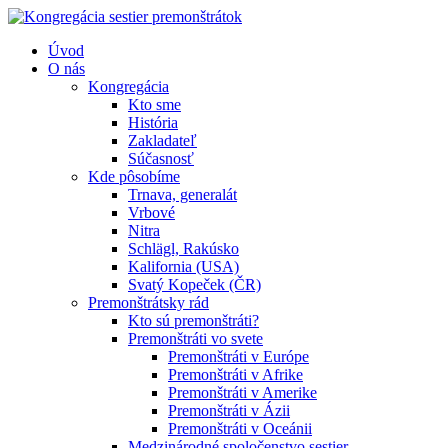
Úvod
O nás
Kongregácia
Kto sme
História
Zakladateľ
Súčasnosť
Kde pôsobíme
Trnava, generalát
Vrbové
Nitra
Schlägl, Rakúsko
Kalifornia (USA)
Svatý Kopeček (ČR)
Premonštrátsky rád
Kto sú premonštráti?
Premonštráti vo svete
Premonštráti v Európe
Premonštráti v Afrike
Premonštráti v Amerike
Premonštráti v Ázii
Premonštráti v Oceánii
Medzinárodné spoločenstvo sestier