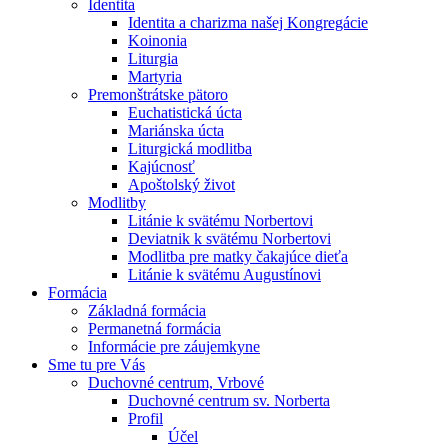
Identita
Identita a charizma našej Kongregácie
Koinonia
Liturgia
Martyria
Premonštrátske pätoro
Euchatistická úcta
Mariánska úcta
Liturgická modlitba
Kajúcnosť
Apoštolský život
Modlitby
Litánie k svätému Norbertovi
Deviatnik k svätému Norbertovi
Modlitba pre matky čakajúce dieťa
Litánie k svätému Augustínovi
Formácia
Základná formácia
Permanetná formácia
Informácie pre záujemkyne
Sme tu pre Vás
Duchovné centrum, Vrbové
Duchovné centrum sv. Norberta
Profil
Účel