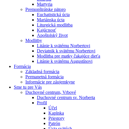
Martyria
Premonštrátske pätoro
Euchatistická úcta
Mariánska úcta
Liturgická modlitba
Kajúcnosť
Apoštolský život
Modlitby
Litánie k svätému Norbertovi
Deviatnik k svätému Norbertovi
Modlitba pre matky čakajúce dieťa
Litánie k svätému Augustínovi
Formácia
Základná formácia
Permanetná formácia
Informácie pre záujemkyne
Sme tu pre Vás
Duchovné centrum, Vrbové
Duchovné centrum sv. Norberta
Profil
Účel
Kaplnka
Priestory
Patrón
Úcta svätých