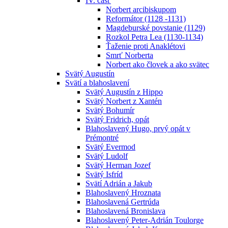
IV. časť
Norbert arcibiskupom
Reformátor (1128 -1131)
Magdeburské povstanie (1129)
Rozkol Petra Lea (1130-1134)
Ťaženie proti Anaklétovi
Smrť Norberta
Norbert ako človek a ako svätec
Svätý Augustín
Svätí a blahoslavení
Svätý Augustín z Hippo
Svätý Norbert z Xantén
Svätý Bohumír
Svätý Fridrich, opát
Blahoslavený Hugo, prvý opát v
Prémontré
Svätý Evermod
Svätý Ludolf
Svätý Herman Jozef
Svätý Isfríd
Svätí Adrián a Jakub
Blahoslavený Hroznata
Blahoslavená Gertrúda
Blahoslavená Bronislava
Blahoslavený Peter-Adrián Toulorge