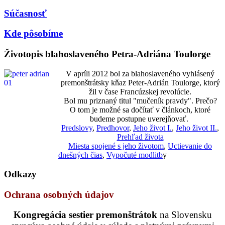
Súčasnosť
Kde pôsobíme
Životopis blahoslaveného Petra-Adriána Toulorge
V apríli 2012 bol za blahoslaveného vyhlásený
premonštrátsky kňaz Peter-Adrián Toulorge, ktorý
žil v čase Francúzskej revolúcie.
Bol mu priznaný titul "mučeník pravdy". Prečo?
O tom je možné sa dočítať v článkoch, ktoré
budeme postupne uverejňovať.
Predslovy
,
Predhovor
,
Jeho život I.
,
Jeho život II.
,
Prehľad života
Miesta spojené s jeho životom
,
Uctievanie do
dnešných čias
,
Vypočuté modlitb
y
Odkazy
Ochrana osobných údajov
Kongregácia sestier premonštrátok
na Slovensku