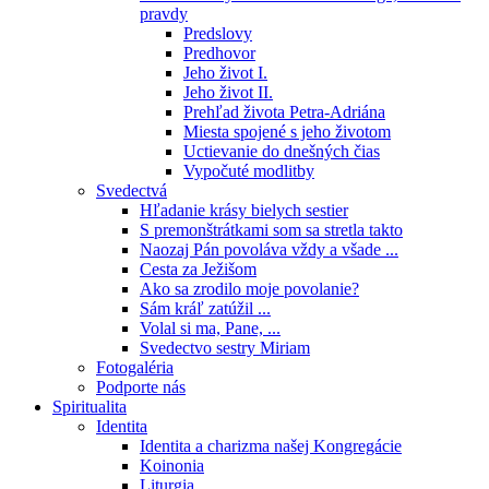
pravdy
Predslovy
Predhovor
Jeho život I.
Jeho život II.
Prehľad života Petra-Adriána
Miesta spojené s jeho životom
Uctievanie do dnešných čias
Vypočuté modlitby
Svedectvá
Hľadanie krásy bielych sestier
S premonštrátkami som sa stretla takto
Naozaj Pán povoláva vždy a všade ...
Cesta za Ježišom
Ako sa zrodilo moje povolanie?
Sám kráľ zatúžil ...
Volal si ma, Pane, ...
Svedectvo sestry Miriam
Fotogaléria
Podporte nás
Spiritualita
Identita
Identita a charizma našej Kongregácie
Koinonia
Liturgia