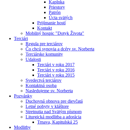
Kaplnka
Priestory
Patrón
Úcta svätých
Prijímanie hostí
Kontakt
Mobilný hospic "Dotyk Života"
Terciári
Regula pre terciárov
Čo chcú synovia a dcéry sv. Norberta
Terciárske komunity
Udalosti
Terciári v roku 2017
Terciári v roku 2016
Terciári v roku 2015
Svedectvá terciárov
Kontaktná osoba
Nasledujeme sv. Norberta
Pozvánky
Duchovná obnova pre dievčatá
Letné pobyty v kláštore
Stretnutia nad Svätým písmom
Liturgická modlitba a adorácia
Trnava, Kapitulská 25
Modlitby