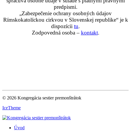
spracúva osobné údaje v súlade s platnými právnymi
predpismi.
„Zabezpečenie ochrany osobných údajov
Rímskokatolíckou cirkvou v Slovenskej republike“ je k
dispozícii
tu
.
Zodpovedná osoba –
kontakt
.
© 2026 Kongregácia sestier premonštrátok
IceTheme
Úvod